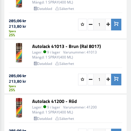
Mängd:
1 SPRAY(400 ML)
Datablad
Säkerhet
285,06 kr
213,80 kr
Spara
25%
Autolack 41013 - Brun (Ral 8017)
Lager:
9 i lager
Varunummer:
41013
Mängd:
1 SPRAY(400 ML)
Datablad
Säkerhet
285,06 kr
213,80 kr
Spara
25%
Autolack 41200 - Röd
Lager:
9 i lager
Varunummer:
41200
Mängd:
1 SPRAY(400 ML)
Datablad
Säkerhet
285,06 kr