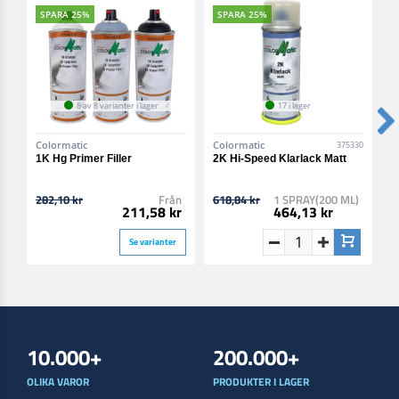
SPARA 25%
SPARA 25%
8 av 8 varianter i lager
17 i lager
Colormatic
Colormatic
C
375330
1K Hg Primer Filler
2K Hi-Speed Klarlack Matt
2
B
282,10 kr
Från
618,84 kr
1 SPRAY(200 ML)
6
211,58 kr
464,13 kr
Se varianter
10.000+
200.000+
OLIKA VAROR
PRODUKTER I LAGER