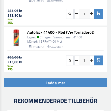
Datablad
Säkerhet
285,06 kr
213,80 kr
Spara
25%
Autolack 41400 - Röd (Vw Tornadorot)
Lager:
7 i lager
Varunummer:
41400
Mängd:
1 SPRAY(400 ML)
Datablad
Säkerhet
285,06 kr
213,80 kr
Spara
25%
Ladda mer
REKOMMENDERADE TILLBEHÖR