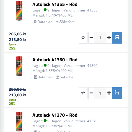
Autolack 41355 - Röd
Lager:
9 i lager
Varunummer:
41355
Mängd:
1 SPRAY(400 ML)
Datablad
Säkerhet
285,06 kr
213,80 kr
Spara
25%
Autolack 41360 - Röd
Lager:
9 i lager
Varunummer:
41360
Mängd:
1 SPRAY(400 ML)
Datablad
Säkerhet
285,06 kr
213,80 kr
Spara
25%
Autolack 41370 - Röd
Lager:
9 i lager
Varunummer:
41370
Mängd:
1 SPRAY(400 ML)