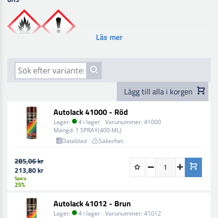
Läs mer
Lägg till alla i korgen
Autolack 41000 - Röd
Lager:
4 i lager
Varunummer:
41000
Mängd:
1 SPRAY(400 ML)
Datablad
Säkerhet
285,06 kr
213,80 kr
Spara
25%
Autolack 41012 - Brun
Lager:
4 i lager
Varunummer:
41012