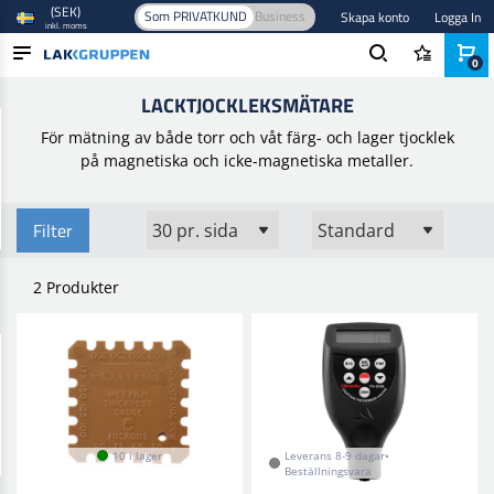
(SEK)
Som PRIVATKUND
Business
Skapa konto
Logga In
inkl. moms
0
Hem
/
Blandningsutrustning
/
Inspektion
/
Lacktjockleksmätare
LACKTJOCKLEKSMÄTARE
PRODUKTER
För mätning av både torr och våt färg- och lager tjocklek
BRANSCHER
på magnetiska och icke-magnetiska metaller.
VARUMÄRKEN
Filter
BLOGG
2 Produkter
NYHETER
10 i lager
Leverans 8-9 dagar•
Beställningsvara