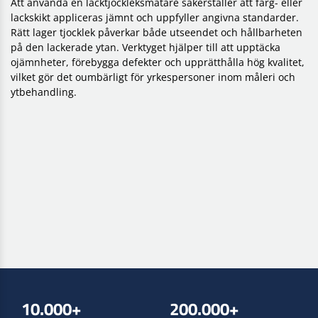
Att använda en lacktjockleksmätare säkerställer att färg- eller
lackskikt appliceras jämnt och uppfyller angivna standarder.
Rätt lager tjocklek påverkar både utseendet och hållbarheten
på den lackerade ytan. Verktyget hjälper till att upptäcka
ojämnheter, förebygga defekter och upprätthålla hög kvalitet,
vilket gör det oumbärligt för yrkespersoner inom måleri och
ytbehandling.
10.000+
200.000+