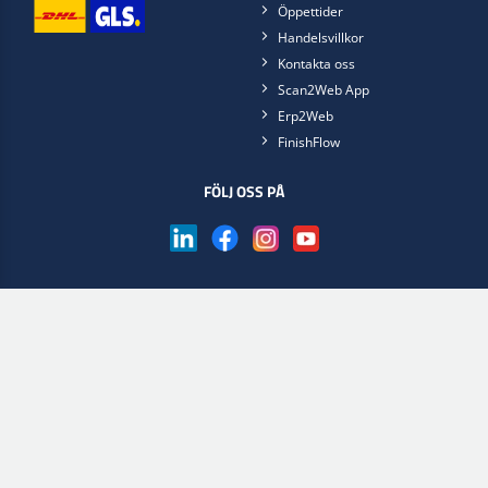
Öppettider
Handelsvillkor
Kontakta oss
Scan2Web App
Erp2Web
FinishFlow
FÖLJ OSS PÅ
Skaffa appen Scan2Web nu
Välj webbshop
Lakgruppen.se