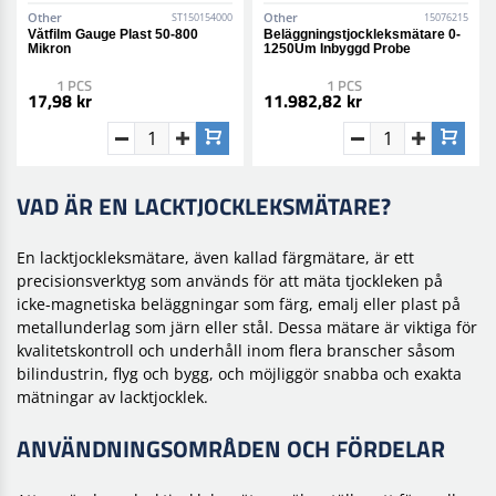
Other
Other
ST150154000
15076215
Våtfilm Gauge Plast 50-800
Beläggningstjockleksmätare 0-
Mikron
1250Um Inbyggd Probe
1 PCS
1 PCS
17,98 kr
11.982,82 kr
VAD ÄR EN LACKTJOCKLEKSMÄTARE?
En lacktjockleksmätare, även kallad färgmätare, är ett
precisionsverktyg som används för att mäta tjockleken på
icke-magnetiska beläggningar som färg, emalj eller plast på
metallunderlag som järn eller stål. Dessa mätare är viktiga för
kvalitetskontroll och underhåll inom flera branscher såsom
bilindustrin, flyg och bygg, och möjliggör snabba och exakta
mätningar av lacktjocklek.
ANVÄNDNINGSOMRÅDEN OCH FÖRDELAR