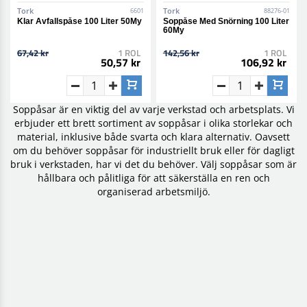
Tork
Tork
6601
88276-01
Klar Avfallspåse 100 Liter 50My
Soppåse Med Snörning 100 Liter
60My
67,42 kr
1 ROL
142,56 kr
1 ROL
50,57 kr
106,92 kr
Soppåsar är en viktig del av varje verkstad och arbetsplats. Vi
erbjuder ett brett sortiment av soppåsar i olika storlekar och
material, inklusive både svarta och klara alternativ. Oavsett
om du behöver soppåsar för industriellt bruk eller för dagligt
bruk i verkstaden, har vi det du behöver. Välj soppåsar som är
hållbara och pålitliga för att säkerställa en ren och
organiserad arbetsmiljö.