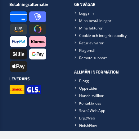
Betalningsalternativ
GENVÄGAR
Logga in
Mina beställningar
Mina fakturor
Cookie och integritetspolicy
Retur av varor
Klagomål
Remote support
ALLMÄN INFORMATION
LEVERANS
Blogg
Öppettider
Handelsvillkor
Kontakta oss
Scan2Web App
Erp2Web
FinishFlow