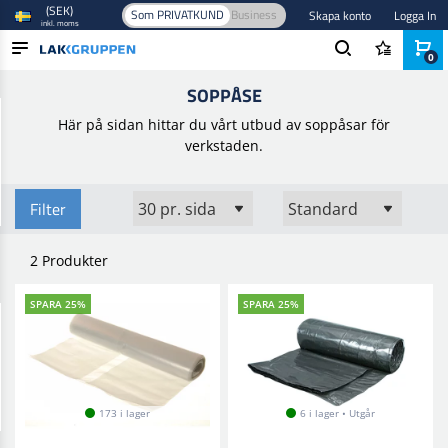
(SEK)
Som PRIVATKUND
Business
Skapa konto
Logga In
inkl. moms
0
Hem
/
Verktyg och utrustning
/
Verkstadinventarier
/
Soppåse
SOPPÅSE
PRODUKTER
Här på sidan hittar du vårt utbud av soppåsar för
BRANSCHER
verkstaden.
VARUMÄRKEN
Filter
BLOGG
2 Produkter
NYHETER
SPARA 25%
SPARA 25%
173 i lager
6 i lager • Utgår