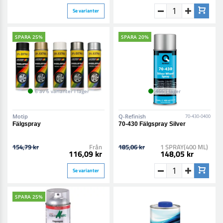
Se varianter
SPARA 25%
SPARA 20%
6 av 6 varianter i lager
466 i lager
Motip
Q-Refinish
70-430-0400
Fälgspray
70-430 Fälgspray Silver
154,79 kr
Från
185,06 kr
1 SPRAY(400 ML)
116,09 kr
148,05 kr
Se varianter
SPARA 25%