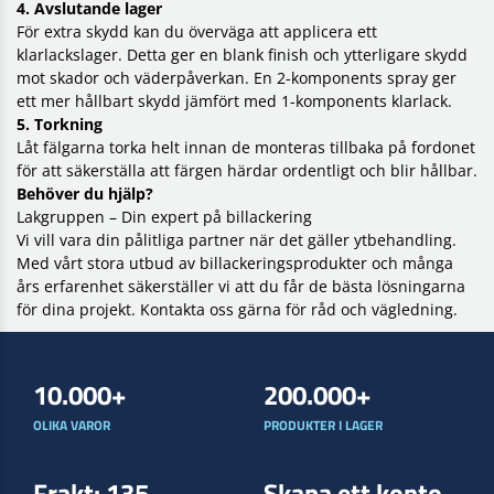
4. Avslutande lager
För extra skydd kan du överväga att applicera ett
klarlackslager. Detta ger en blank finish och ytterligare skydd
mot skador och väderpåverkan. En 2-komponents spray ger
ett mer hållbart skydd jämfört med 1-komponents klarlack.
5. Torkning
Låt fälgarna torka helt innan de monteras tillbaka på fordonet
för att säkerställa att färgen härdar ordentligt och blir hållbar.
Behöver du hjälp?
Lakgruppen – Din expert på billackering
Vi vill vara din pålitliga partner när det gäller ytbehandling.
Med vårt stora utbud av billackeringsprodukter och många
års erfarenhet säkerställer vi att du får de bästa lösningarna
för dina projekt. Kontakta oss gärna för råd och vägledning.
10.000+
200.000+
OLIKA VAROR
PRODUKTER I LAGER
Frakt: 135
Skapa ett konto