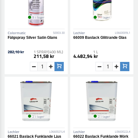
8 i lager
7 i lager
Colormatic
Lechler
50003-30
L0660009L1
Fälgspray Silver Satin Glans
66009 Baslack Glittrande Glas
282,10 kr
1 SPRAY(400 ML)
1 L
211,58 kr
4.482,94 kr
2 i lager
2 i lager
Lechler
Lechler
L0660021L4
L0660022L4
66021 Baslack Funklande Ljus
66022 Baslack Funklande Mörk