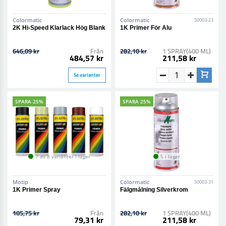
Colormatic
Colormatic
50003-23
2K Hi-Speed Klarlack Hög Blank
1K Primer För Alu
646,09 kr
Från
282,10 kr
1 SPRAY(400 ML)
484,57 kr
211,58 kr
Se varianter
SPARA 25%
SPARA 25%
7 av 8 varianter i lager
5 i lager
Motip
Colormatic
50003-31
1K Primer Spray
Fälgmålning Silverkrom
105,75 kr
Från
282,10 kr
1 SPRAY(400 ML)
79,31 kr
211,58 kr