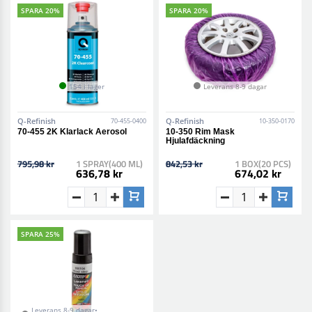
SPARA 20%
SPARA 20%
154 i lager
Leverans 8-9 dagar
Q-Refinish
Q-Refinish
70-455-0400
10-350-0170
70-455 2K Klarlack Aerosol
10-350 Rim Mask
Hjulafdäckning
795,98 kr
1 SPRAY(400 ML)
842,53 kr
1 BOX(20 PCS)
636,78 kr
674,02 kr
SPARA 25%
Leverans 8-9 dagar•