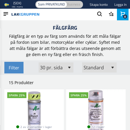
(SEK)
Som PRIVATKUND
Business
Skapa konto
Logga In
inkl. moms
0
Hem
/
Smart repair
/
Fälgfärg
/
Fälgfärg
FÄLGFÄRG
PRODUKTER
Fälgfärg är en typ av färg som används för att måla fälgar
BRANSCHER
på fordon som bilar, motorcyklar eller cyklar. Syftet med
att måla fälgar är att förbättra deras utseende genom att
VARUMÄRKEN
ge dem en ny färg eller en fräsch finish.
BLOGG
Filter
NYHETER
15 Produkter
SPARA 25%
SPARA 25%
2 av 2 varianter i lager
12 i lager