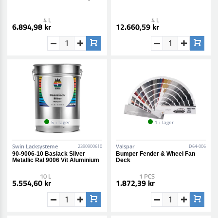
4 L
4 L
6.894,98 kr
12.660,59 kr
5 i lager
1 i lager
Swin Lacksysteme
Valspar
2390900610
D64-006
90-9006-10 Baslack Silver
Bumper Fender & Wheel Fan
Metallic Ral 9006 Vit Aluminium
Deck
10 L
1 PCS
5.554,60 kr
1.872,39 kr