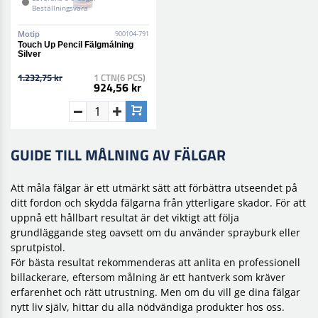
Beställningsvara
Motip
900104-791
Touch Up Pencil Fälgmålning
Silver
1.232,75 kr
1 CTN(6 PCS)
924,56 kr
GUIDE TILL MÅLNING AV FÄLGAR
Att måla fälgar är ett utmärkt sätt att förbättra utseendet på
ditt fordon och skydda fälgarna från ytterligare skador. För att
uppnå ett hållbart resultat är det viktigt att följa
grundläggande steg oavsett om du använder sprayburk eller
sprutpistol.
För bästa resultat rekommenderas att anlita en professionell
billackerare, eftersom målning är ett hantverk som kräver
erfarenhet och rätt utrustning. Men om du vill ge dina fälgar
nytt liv själv, hittar du alla nödvändiga produkter hos oss.