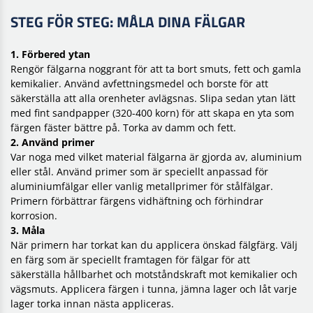
STEG FÖR STEG: MÅLA DINA FÄLGAR
1. Förbered ytan
Rengör fälgarna noggrant för att ta bort smuts, fett och gamla
kemikalier. Använd avfettningsmedel och borste för att
säkerställa att alla orenheter avlägsnas. Slipa sedan ytan lätt
med fint sandpapper (320-400 korn) för att skapa en yta som
färgen fäster bättre på. Torka av damm och fett.
2. Använd primer
Var noga med vilket material fälgarna är gjorda av, aluminium
eller stål. Använd primer som är speciellt anpassad för
aluminiumfälgar eller vanlig metallprimer för stålfälgar.
Primern förbättrar färgens vidhäftning och förhindrar
korrosion.
3. Måla
När primern har torkat kan du applicera önskad fälgfärg. Välj
en färg som är speciellt framtagen för fälgar för att
säkerställa hållbarhet och motståndskraft mot kemikalier och
vägsmuts. Applicera färgen i tunna, jämna lager och låt varje
lager torka innan nästa appliceras.