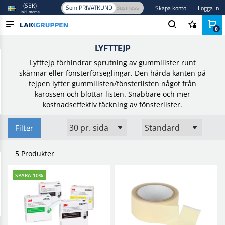
(SEK)
Som PRIVATKUND
Business
Skapa konto
Logga In
inkl. moms
0
Hem
/
Maskering
/
Tejp
/
Lyfttejp
LYFTTEJP
PRODUKTER
Lyfttejp förhindrar sprutning av gummilister runt
BRANSCHER
skärmar eller fönsterförseglingar. Den hårda kanten på
tejpen lyfter gummilisten/fönsterlisten något från
VARUMÄRKEN
karossen och blottar listen. Snabbare och mer
kostnadseffektiv täckning av fönsterlister.
BLOGG
Filter
NYHETER
5 Produkter
SPARA 10%