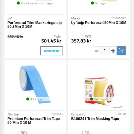
4 av 4 varianter i lager
5 i lager
3M
Mirka
9190167001
Perforerad Trim Maskeringstejp
Lyfttejp Perforerad 50Mm X 10M
50,8Mm X 10M
557,16 kr
Från
1 PCS
501,45 kr
357,83 kr
Se varianter
43 i lager
24 i lager
Norton
Bossauto
72000-45
B100241
Premium Perforerad Trim Tape
B100241 Trim Masking Tape
50 Mm X 10 M
1 ROL
1 ROL