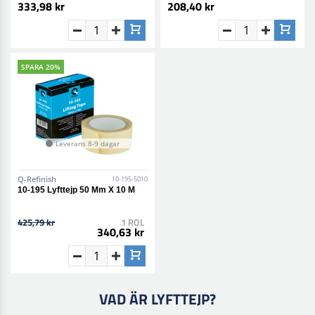
333,98 kr
208,40 kr
SPARA 20%
Leverans 8-9 dagar
Q-Refinish
10-195-5010
10-195 Lyfttejp 50 Mm X 10 M
425,79 kr
1 ROL
340,63 kr
VAD ÄR LYFTTEJP?