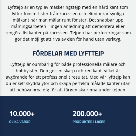
Lyfttejp är en typ av maskeringstejp med en hård kant som
lyfter fönsterlister från karossen och eliminerar synliga
målkant när man målar runt fönster. Det snabbar upp
målningsarbeten – ingen anledning att demontera eller
rengöra listkanter på karossen. Tejpen har perforeringar som
gör det möjligt att riva av den för hand utan verktyg.
FÖRDELAR MED LYFTTEJP
Lyfttejp är oumbärlig för både professionella målare och
hobbyister. Den ger en skarp och ren kant, vilket är
avgörande för ett professionellt resultat. Med vår lyfttejp kan
du enkelt skydda ytor och skapa perfekta målade kanter utan
att behöva oroa dig för att färgen ska rinna under tejpen.
10.000+
200.000+
OLIKA VAROR
PRODUKTER I LAGER