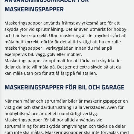
MASKERINGSPAPPER
Maskeringspapper används främst av yrkesmålare för att
skydda ytor vid sprutmålning. Det är även utmärkt för hobby-
och hantverksprojekt. Utan maskering är det mycket svårt att
måla helt korrekt, därför är det alltid viktigt att ha en rulle
maskeringspapper i verktygslådan innan du målar på
exempelvis bil, vägg, golv eller möbler.
Maskeringspapper är optimalt för att täcka och skydda de
delar du inte vill måla på. Det ger ett extra skydd så att du
kan måla utan oro för att få färg på fel ställen.
MASKERINGSPAPPER FÖR BIL OCH GARAGE
När man målar och sprutmålar bilar är maskeringspapper en
viktig del och standardutrustning i alla verkstäder. Även för
hobbybilsmålare är det ett oumbärligt verktyg.
Maskeringspapper för bil bör alltid användas vid
sprutmålning för att skydda omgivningen och täcka de delar
som inte ska målas. Maskeringspapper ska inte förväxlas med