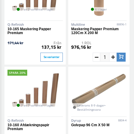
1 av 2 varianter i lager
6 i lager
Q-Refinish
Multiline
88896-1
10-165 Maskering Papper
Maskering Papper Premium
Premium
120Cm X 200 M
171,44 kr
Från
1 ROL
137,15 kr
976,16 kr
Se varianter
SPARA 20%
7 av 7 varianter i lager
Leverans 8-9 dagar•
Beställningsvara
Q-Refinish
Dyrup
8804-4
10-160 Afdækningspapir
Golvpap 96 Cm X 50 M
Premium