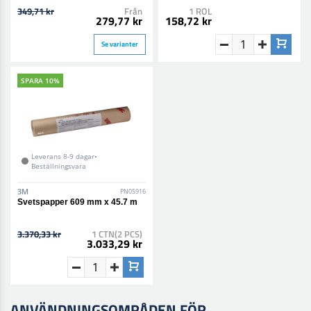
349,71 kr
Från
1 ROL
279,77 kr
158,72 kr
Se varianter
SPARA 10%
Leverans 8-9 dagar•
Beställningsvara
3M
PN05916
Svetspapper 609 mm x 45.7 m
3.370,33 kr
1 CTN(2 PCS)
3.033,29 kr
ANVÄNDNINGSOMRÅDEN FÖR