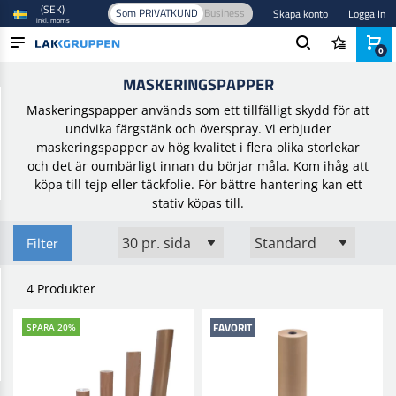
(SEK)
Som PRIVATKUND
Business
Skapa konto
Logga In
inkl. moms
0
Hem
/
Maskering
/
Folie och papper
/
Maskeringspapper
MASKERINGSPAPPER
PRODUKTER
Maskeringspapper används som ett tillfälligt skydd för att
BRANSCHER
undvika färgstänk och överspray. Vi erbjuder
maskeringspapper av hög kvalitet i flera olika storlekar
VARUMÄRKEN
och det är oumbärligt innan du börjar måla. Kom ihåg att
köpa till tejp eller täckfolie. För bättre hantering kan ett
BLOGG
stativ köpas till.
NYHETER
Filter
4 Produkter
FAVORIT
SPARA 20%