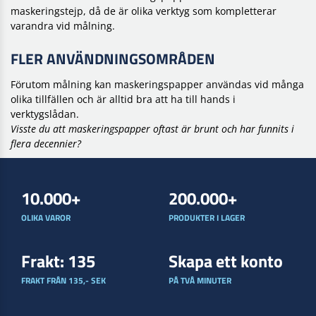
maskeringstejp, då de är olika verktyg som kompletterar
varandra vid målning.
FLER ANVÄNDNINGSOMRÅDEN
Förutom målning kan maskeringspapper användas vid många
olika tillfällen och är alltid bra att ha till hands i
verktygslådan.
Visste du att maskeringspapper oftast är brunt och har funnits i
flera decennier?
10.000+
200.000+
OLIKA VAROR
PRODUKTER I LAGER
Frakt: 135
Skapa ett konto
FRAKT FRÅN 135,- SEK
PÅ TVÅ MINUTER