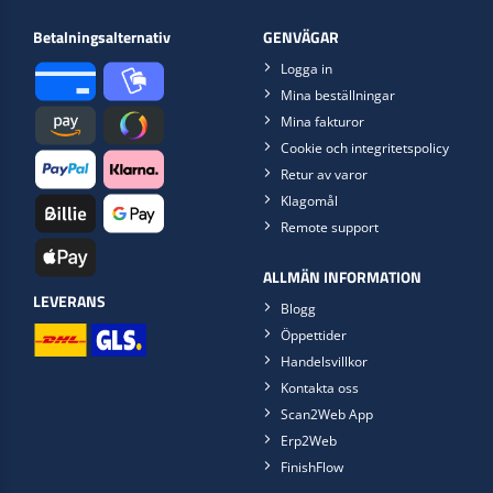
Betalningsalternativ
GENVÄGAR
Logga in
Mina beställningar
Mina fakturor
Cookie och integritetspolicy
Retur av varor
Klagomål
Remote support
ALLMÄN INFORMATION
LEVERANS
Blogg
Öppettider
Handelsvillkor
Kontakta oss
Scan2Web App
Erp2Web
FinishFlow