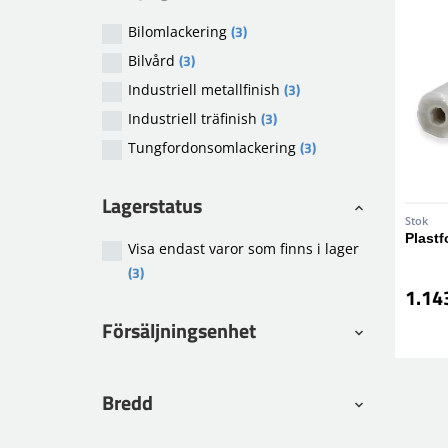
(3)
Bilomlackering
(3)
Bilvård
(3)
Industriell metallfinish
(3)
Industriell träfinish
(3)
Tungfordonsomlackering
Lagerstatus
Stok
Plastf
Visa endast varor som finns i lager
(3)
1.14
Försäljningsenhet
Bredd