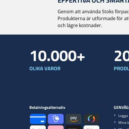
EFFEKTIVA OCH SMAR
Genom att använda Stoks förpackn
Produkterna är utformade för att 
och lägre kostnader.
10.000+
2
OLIKA VAROR
PRODU
Betalningsalternativ
GENVÄG
Logga 
Mina b