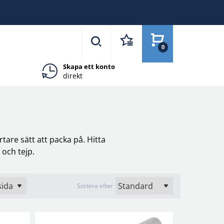
0
Skapa ett konto
direkt
tare sätt att packa på. Hitta
 och tejp.
Sortera efter