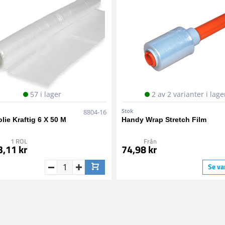
57 i lager
2 av 2 varianter i lage
Stok
8804-16
olie Kraftig 6 X 50 M
Handy Wrap Stretch Film
1 ROL
Från
3,11 kr
74,98 kr
Se va