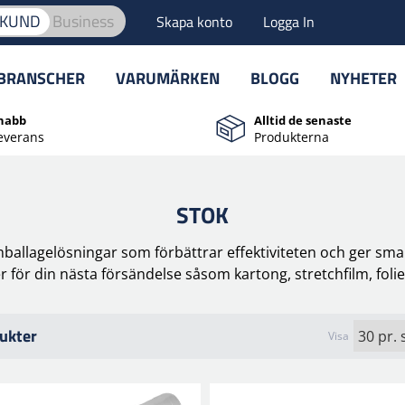
TKUND
Business
Skapa konto
Logga In
BRANSCHER
VARUMÄRKEN
BLOGG
NYHETER
nabb
Alltid de senaste
everans
Produkterna
STOK
ballagelösningar som förbättrar effektiviteten och ger smar
 för din nästa försändelse såsom kartong, stretchfilm, folie
ukter
Visa