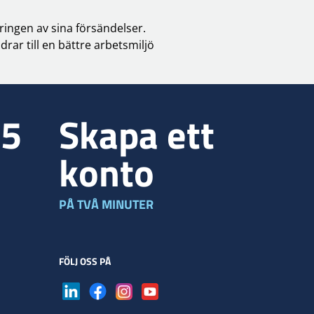
ingen av sina försändelser.
rar till en bättre arbetsmiljö
35
Skapa ett
konto
PÅ TVÅ MINUTER
FÖLJ OSS PÅ