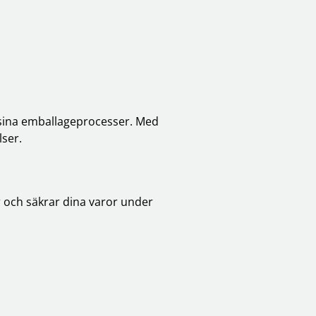
a sina emballageprocesser. Med
lser.
r och säkrar dina varor under