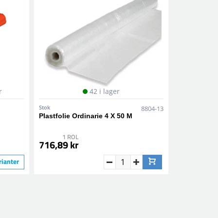
r
42 i lager
Stok
8804-13
Plastfolie Ordinarie 4 X 50 M
1 ROL
716,89 kr
rianter