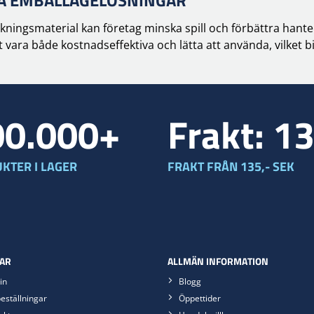
TA EMBALLAGELÖSNINGAR
ingsmaterial kan företag minska spill och förbättra hanter
vara både kostnadseffektiva och lätta att använda, vilket bid
00.000+
Frakt: 1
KTER I LAGER
FRAKT FRÅN 135,- SEK
AR
ALLMÄN INFORMATION
in
Blogg
eställningar
Öppettider