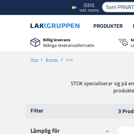
(SEK)
Som PRIVA
inkl. moms
PRODUKTER
Billig leverans
S
Många leveransalternativ
L
Hem
/
Brands
/
Stok
STOK specialiserar sig på em
produkter
Filter
3 Prod
Lämplig för