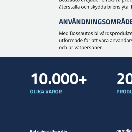
återställa och skydda bilens yta.
ANVÄNDNINGSOMRÅDE
Med Bossautos bilvårdsprodukter
utformade för att vara användarv
och privatpersoner.
10.000+
2
OLIKA VAROR
PRODU
Betalningsalternativ
GENVÄG