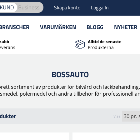
TKUND
Business
Skapa konto
Logga In
BRANSCHER
VARUMÄRKEN
BLOGG
NYHETER
nabb
Alltid de senaste
everans
Produkterna
BOSSAUTO
rett sortiment av produkter för bilvård och lackbehandling
smedel, polermedel och andra tillbehör för professionell a
dukter
Visa