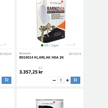
69 i lager
Bossauto
B100241
B010014
B010014 KLARLAK HSA 2K
5 L
3.357,25 kr