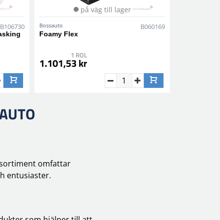
på väg till lager
Bossauto
B106730
B060169
asking
Foamy Flex
1 ROL
1.101,53 kr
SAUTO
 sortiment omfattar
 entusiaster.
kter som hjälper till att