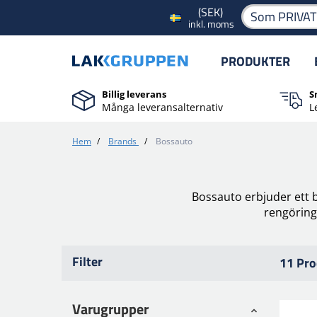
(SEK)
Som PRIVA
inkl. moms
PRODUKTER
Billig leverans
S
Många leveransalternativ
L
Hem
/
Brands
/
Bossauto
Bossauto erbjuder ett b
rengöring
Filter
11 Pro
Varugrupper