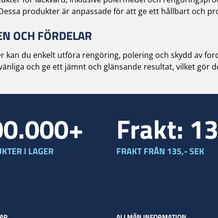
 Dessa produkter är anpassade för att ge ett hållbart och pro
N OCH FÖRDELAR
 kan du enkelt utföra rengöring, polering och skydd av for
änliga och ge ett jämnt och glänsande resultat, vilket gör 
00.000+
Frakt: 1
KTER I LAGER
FRAKT FRÅN 135,- SEK
AR
ALLMÄN INFORMATION