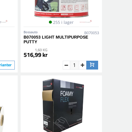
r
255 i lager
Bossauto
B070053
B070053 LIGHT MULTIPURPOSE
PUTTY
1,60 KG
516,99 kr
rianter