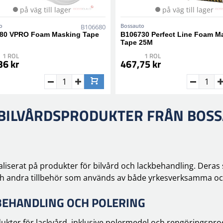
på väg till lager
på väg till lager
o
Bossauto
B106680
80 VPRO Foam Masking Tape
B106730 Perfect Line Foam M
Tape 25M
1 ROL
1 ROL
36 kr
467,75 kr
 BILVÅRDSPRODUKTER FRÅN BOS
liserat på produkter för bilvård och lackbehandling. Deras
h andra tillbehör som används av både yrkesverksamma och
BEHANDLING OCH POLERING
ukter för lackvård, inklusive polermedel och rengöringsprodu