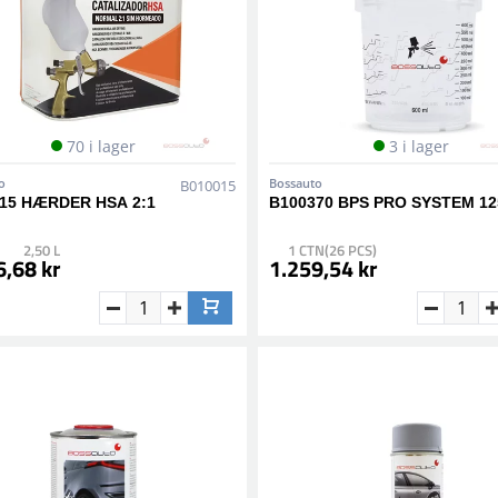
70 i lager
3 i lager
o
Bossauto
B010015
15 HÆRDER HSA 2:1
B100370 BPS PRO SYSTEM 1
2,50 L
1 CTN(26 PCS)
6,68 kr
1.259,54 kr