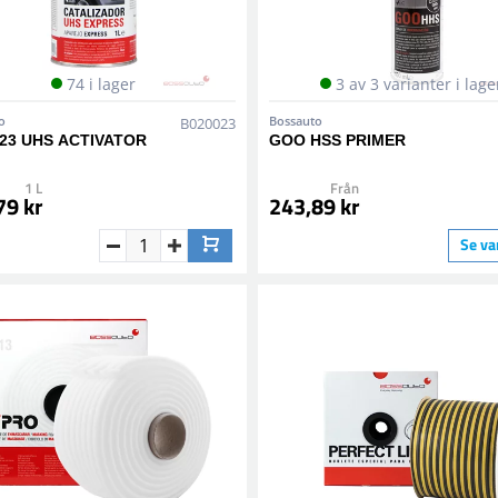
74 i lager
3 av 3 varianter i lage
o
Bossauto
B020023
23 UHS ACTIVATOR
GOO HSS PRIMER
1 L
Från
79 kr
243,89 kr
Se va