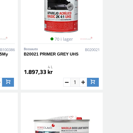
70 i lager
Bossauto
B100386
B020021
25My
B20021 PRIMER GREY UHS
4 L
1.897,33 kr