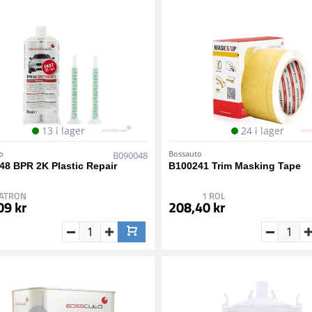
13 i lager
24 i lager
o
Bossauto
B090048
48 BPR 2K Plastic Repair
B100241 Trim Masking Tape
PATRON
1 ROL
09 kr
208,40 kr