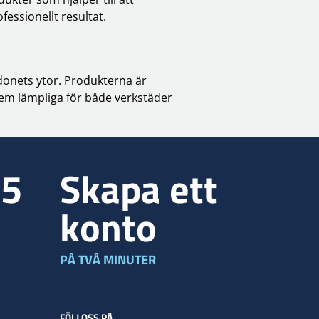
fessionellt resultat.
donets ytor. Produkterna är
dem lämpliga för både verkstäder
35
Skapa ett
konto
PÅ TVÅ MINUTER
FÖLJ OSS PÅ