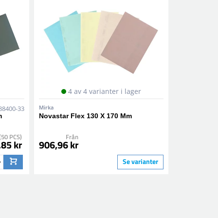
4 av 4 varianter i lager
Mirka
88400-33
m
Novastar Flex 130 X 170 Mm
(50 PCS)
Från
,85 kr
906,96 kr
Se varianter