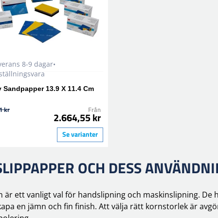
verans 8-9 dagar•
ställningsvara
y Sandpapper 13.9 X 11.4 Cm
1 kr
Från
2.664,55 kr
Se varianter
SLIPPAPPER OCH DESS ANVÄNDN
ett vanligt val för handslipning och maskinslipning. De hjäl
apa en jämn och fin finish. Att välja rätt kornstorlek är av
npolering.