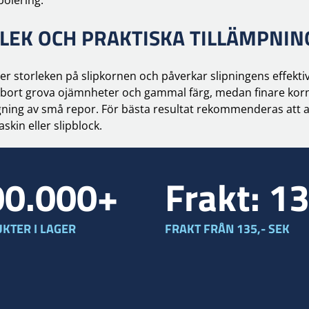
LEK OCH PRAKTISKA TILLÄMPNIN
r storleken på slipkornen och påverkar slipningens effektivi
ta bort grova ojämnheter och gammal färg, medan finare korn
gning av små repor. För bästa resultat rekommenderas att 
kin eller slipblock.
00.000+
Frakt: 1
KTER I LAGER
FRAKT FRÅN 135,- SEK