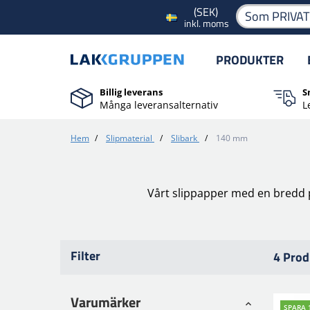
(SEK)
Som PRIVA
inkl. moms
PRODUKTER
Billig leverans
S
Många leveransalternativ
L
Hem
/
Slipmaterial
/
Slibark
/
140 mm
Vårt slippapper med en bredd p
Filter
4 Prod
Varumärker
SPARA 