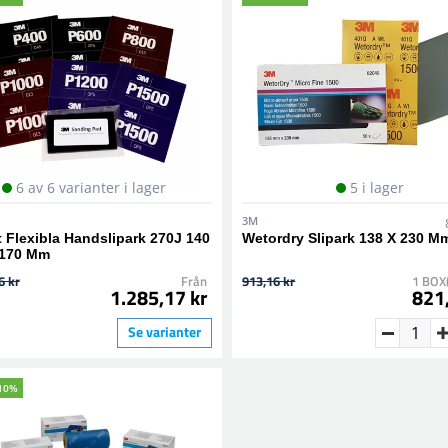
6 av 6 varianter i lager
5 i lager
3M
 Flexibla Handslipark 270J 140
Wetordry Slipark 138 X 230 M
170 Mm
6 kr
Från
913,16 kr
1 BOX
1.285,17 kr
821
Se varianter
10%