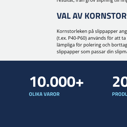
VAL AV KORNSTOR
Kornstorleken på slippapper ange
(t.ex. P40-P60) används för att 
lämpliga för polering och bortta
slippapper som passar din slipmas
10.000+
2
OLIKA VAROR
PRODU