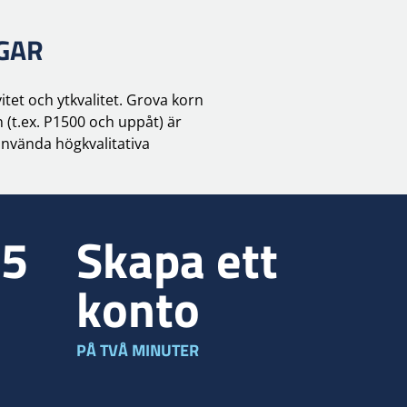
GAR
tet och ytkvalitet. Grova korn
 (t.ex. P1500 och uppåt) är
använda högkvalitativa
35
Skapa ett
konto
PÅ TVÅ MINUTER