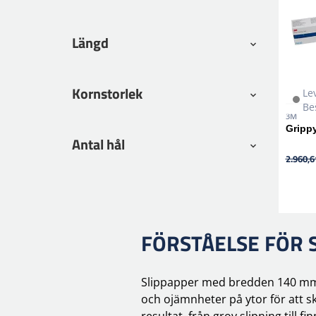
Längd
Kornstorlek
Le
Be
3M
Gripp
Antal hål
2.960,6
FÖRSTÅELSE FÖR 
Slippapper med bredden 140 mm är 
och ojämnheter på ytor för att sk
resultat, från grov slipning till fi