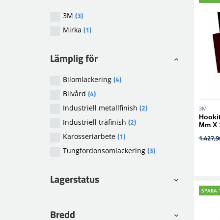
(3)
3M
(1)
Mirka
Lämplig för
(4)
Bilomlackering
(4)
Bilvård
(2)
Industriell metallfinish
3M
Hookit
(2)
Industriell träfinish
Mm X 
(1)
Karosseriarbete
1.427,9
(3)
Tungfordonsomlackering
Lagerstatus
SPARA 
Bredd