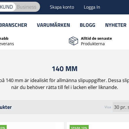
TKUND
Business
Skapa konto
Logga In
BRANSCHER
VARUMÄRKEN
BLOGG
NYHETER
nabb
Alltid de senaste
everans
Produkterna
140 MM
å 140 mm är idealiskt för allmänna slipuppgifter. Dessa sli
när du behöver rätta till fel i lacken eller liknande.
ukter
Visa
10%
SPARA 10%