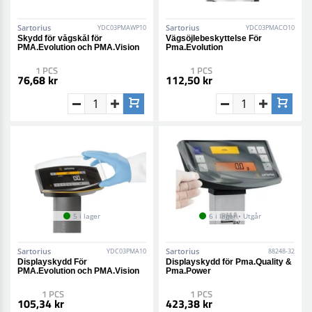
Sartorius
Sartorius
YDC03PMAWP10
YDC03PMACO10
Skydd för vågskål för
Vägsöjlebeskyttelse För
PMA.Evolution och PMA.Vision
Pma.Evolution
1 PCS
1 PCS
76,68 kr
112,50 kr
5 i lager
6 i lager • Utgår
Sartorius
Sartorius
YDC03PMA10
88248-32
Displayskydd För
Displayskydd för Pma.Quality &
PMA.Evolution och PMA.Vision
Pma.Power
1 PCS
1 PCS
105,34 kr
423,38 kr