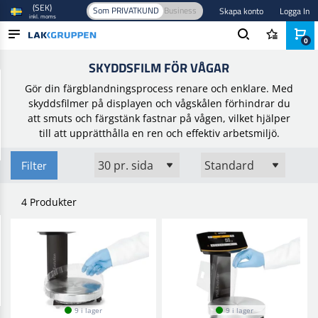
(SEK)
Som PRIVATKUND
Business
Skapa konto
Logga In
inkl. moms
0
Hem
/
Maskering
/
Specialmaskering
/
Skyddsfilm för vågar
SKYDDSFILM FÖR VÅGAR
PRODUKTER
Gör din färgblandningsprocess renare och enklare. Med
BRANSCHER
skyddsfilmer på displayen och vågskålen förhindrar du
att smuts och färgstänk fastnar på vågen, vilket hjälper
VARUMÄRKEN
till att upprätthålla en ren och effektiv arbetsmiljö.
BLOGG
Filter
NYHETER
4 Produkter
9 i lager
9 i lager