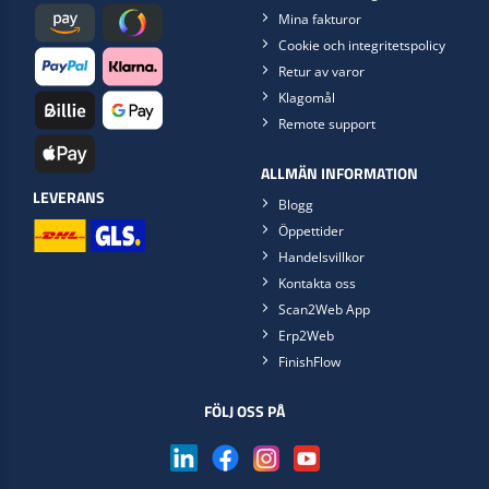
Mina fakturor
Cookie och integritetspolicy
Retur av varor
Klagomål
Remote support
ALLMÄN INFORMATION
LEVERANS
Blogg
Öppettider
Handelsvillkor
Kontakta oss
Scan2Web App
Erp2Web
FinishFlow
FÖLJ OSS PÅ