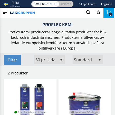
(SEK)
Som PRIVATKUND
Business
Skapa konto
Logga In
inkl. moms
0
Hem
/
Brands
/
Proflex Kemi
PROFLEX KEMI
PRODUKTER
Proflex Kemi producerar högkvalitativa produkter för bil-,
BRANSCHER
lack- och industribranschen. Produkterna tillverkas av
ledande europeiska kemifabriker och används av flera
VARUMÄRKEN
biltillverkare i Europa.
BLOGG
Filter
NYHETER
2 Produkter
2 av 2 varianter i lager
Leverans 8-9 dagar