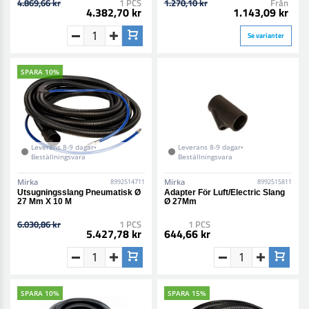
4.869,66 kr
1 PCS
1.270,10 kr
Från
4.382,70 kr
1.143,09 kr
Se varianter
SPARA 10%
Leverans 8-9 dagar•
Leverans 8-9 dagar•
Beställningsvara
Beställningsvara
Mirka
Mirka
8992514711
8992515811
Utsugningsslang Pneumatisk Ø
Adapter För Luft/Electric Slang
27 Mm X 10 M
Ø 27Mm
6.030,86 kr
1 PCS
1 PCS
5.427,78 kr
644,66 kr
SPARA 10%
SPARA 15%