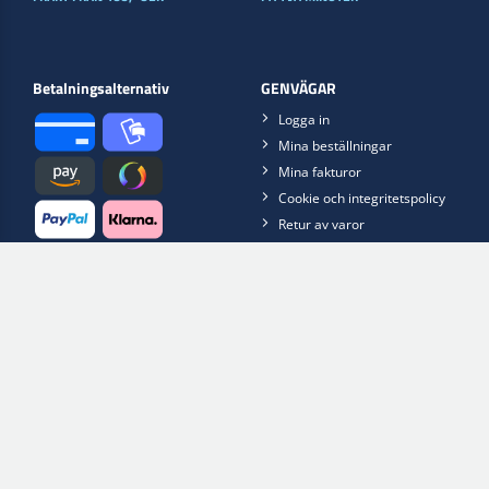
Betalningsalternativ
GENVÄGAR
Logga in
Mina beställningar
Mina fakturor
Cookie och integritetspolicy
Retur av varor
Klagomål
Remote support
ALLMÄN INFORMATION
LEVERANS
Blogg
Öppettider
Handelsvillkor
Kontakta oss
Scan2Web App
Erp2Web