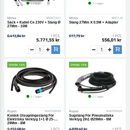
1 i lager
2 i lager
Mirka
Mirka
MIE6515611
88417-26
Säck + Kabel Ce 230V + Slang Ø
Slang 27Mm X 0.5M + Adapter
27Mm - 10M
6.412,84 kr
1 PCS
617,79 kr
1 PCS
5.771,55 kr
556,01 kr
SPARA 15%
SPARA 15%
2 i lager
2 i lager
Rupes
Rupes
9GAT02003/X
9GAT02002/C
Konisk Utsugningsslang För
Sugslang För Pneumatiska
Elektriska Verktyg 1+1 Ø 25-
Verktyg 2In1 Ø29Mm - 8M
29Mm - 8M
5.152,68 kr
1 PCS
4.039,45 kr
1 PCS