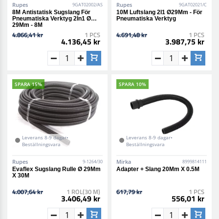
Rupes
Rupes
9GAT02002/AS
9GAT02021/C
8M Antistatisk Sugslang För
10M Luftslang 2I1 Ø29Mm - För
Pneumatiska Verktyg 2In1 Ø
Pneumatiska Verktyg
29Mm - 8M
4.866,41 kr
1 PCS
4.691,48 kr
1 PCS
4.136,45 kr
3.987,75 kr
SPARA 15%
SPARA 10%
Leverans 8-9 dagar•
Leverans 8-9 dagar•
Beställningsvara
Beställningsvara
Rupes
Mirka
9-1264/30
8999814111
Evaflex Sugslang Rulle Ø 29Mm
Adapter + Slang 20Mm X 0.5M
X 30M
4.007,64 kr
1 ROL(30 M)
617,79 kr
1 PCS
3.406,49 kr
556,01 kr