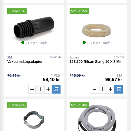
SPARA 10%
SPARA 15%
3 i lager • Utgår
16 i lager • Utgår
3M
Rupes
88411-44
128-700
Vakuumslangadapter
128.700 Rilsan Slang 10 X 8 Mm
70,11 kr
1 PCS
116,09 kr
1 M
63,10 kr
98,67 kr
SPARA 20%
SPARA 10%