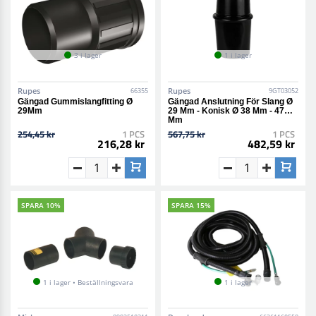
3 i lager
1 i lager
Rupes
Rupes
66355
9GT03052
Gängad Gummislangfitting Ø
Gängad Anslutning För Slang Ø
29Mm
29 Mm - Konisk Ø 38 Mm - 47
Mm
254,45 kr
1 PCS
567,75 kr
1 PCS
216,28 kr
482,59 kr
SPARA 10%
SPARA 15%
1 i lager • Beställningsvara
1 i lager