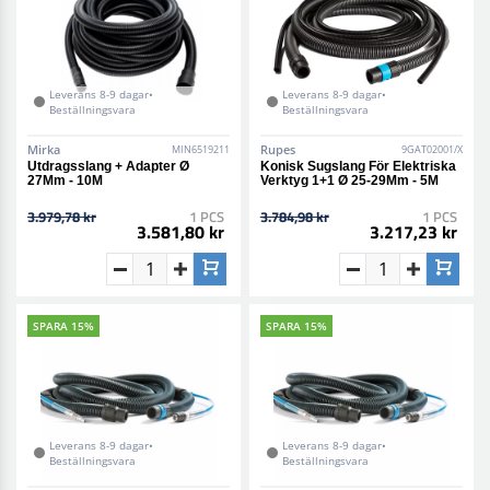
Leverans 8-9 dagar•
Leverans 8-9 dagar•
Beställningsvara
Beställningsvara
Mirka
Rupes
MIN6519211
9GAT02001/X
Utdragsslang + Adapter Ø
Konisk Sugslang För Elektriska
27Mm - 10M
Verktyg 1+1 Ø 25-29Mm - 5M
3.979,78 kr
1 PCS
3.784,98 kr
1 PCS
3.581,80 kr
3.217,23 kr
SPARA 15%
SPARA 15%
Leverans 8-9 dagar•
Leverans 8-9 dagar•
Beställningsvara
Beställningsvara