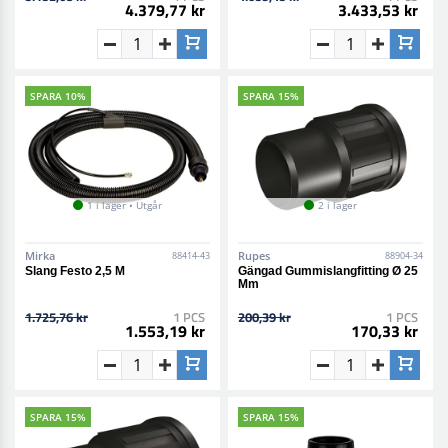
4.379,77 kr
3.433,53 kr
SPARA 10%
SPARA 15%
1 i lager • Utgår
2 i lager
Mirka
Rupes
88414-43
88904-34
Slang Festo 2,5 M
Gängad Gummislangfitting Ø 25
Mm
1.725,76 kr
1 PCS
200,39 kr
1 PCS
1.553,19 kr
170,33 kr
SPARA 15%
SPARA 15%