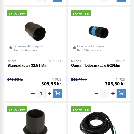
SPARA 10%
SPARA 15%
Leverans 8-9 dagar•
Leverans 8-9 dagar•
Beställningsvara
Beställningsvara
Mirka
Rupes
8992515611
110.502/C
Slangadapter 32/54 Mm
Gummiflödesmätare Ø29Mm
343,73 kr
1 PCS
359,41 kr
1 PCS
309,35 kr
305,50 kr
SPARA 10%
SPARA 15%