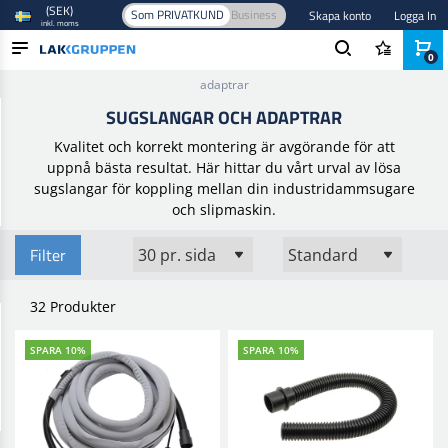
(SEK)
Som PRIVATKUND
Business
Skapa konto
Logga In
inkl. moms
0
Hem
/
Verktyg och utrustning
/
Elverktyg
/
Sugslangar och
adaptrar
PRODUKTER
SUGSLANGAR OCH ADAPTRAR
BRANSCHER
Kvalitet och korrekt montering är avgörande för att
uppnå bästa resultat. Här hittar du vårt urval av lösa
VARUMÄRKEN
sugslangar för koppling mellan din industridammsugare
och slipmaskin.
BLOGG
Filter
NYHETER
32 Produkter
SPARA 10%
SPARA 10%