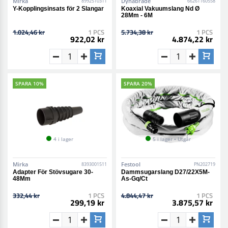
Mirka
Dynabrade
8992510311
66261160558
Y-Kopplingsinsats för 2 Slangar
Koaxial Vakuumslang Nd Ø
28Mm - 6M
1.024,46 kr
1 PCS
5.734,38 kr
1 PCS
922,02 kr
4.874,22 kr
SPARA 10%
SPARA 20%
4 i lager
5 i lager • Utgår
Mirka
Festool
8393001511
PN202719
Adapter För Stövsugare 30-
Dammsugarslang D27/22X5M-
48Mm
As-Gq/Ct
332,44 kr
1 PCS
4.844,47 kr
1 PCS
299,19 kr
3.875,57 kr