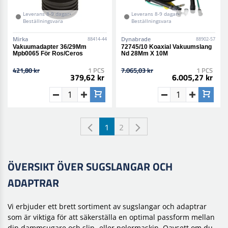
Leverans 8-9 dagar•
Leverans 8-9 dagar•
Beställningsvara
Beställningsvara
Mirka
Dynabrade
88414-44
88902-57
Vakuumadapter 36/29Mm
72745/10 Koaxial Vakuumslang
Mpb0065 För Ros/Ceros
Nd 28Mm X 10M
421,80 kr
1 PCS
7.065,03 kr
1 PCS
379,62 kr
6.005,27 kr
1
2
ÖVERSIKT ÖVER SUGSLANGAR OCH
ADAPTRAR
Vi erbjuder ett brett sortiment av sugslangar och adaptrar
som är viktiga för att säkerställa en optimal passform mellan
din dammsugare och slip- eller polermaskin. Oavsett om du