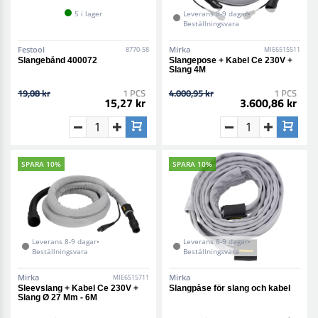
5 i lager
Leverans 8-9 dagar•
Beställningsvara
Festool
Mirka
8770-58
MIE6515511
Slangebånd 400072
Slangepose + Kabel Ce 230V +
Slang 4M
19,08 kr
1 PCS
4.000,95 kr
1 PCS
15,27 kr
3.600,86 kr
SPARA 10%
SPARA 10%
Leverans 8-9 dagar•
Leverans 8-9 dagar•
Beställningsvara
Beställningsvara
Mirka
Mirka
MIE6515711
Sleevslang + Kabel Ce 230V +
Slangpåse för slang och kabel
Slang Ø 27 Mm - 6M