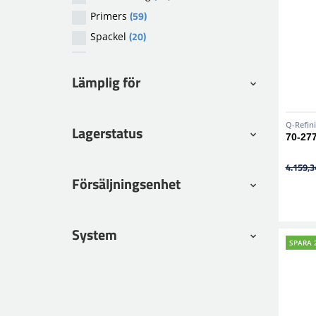
(59)
Primers
(20)
Spackel
(14)
Tillsatser
Lämplig för
Q-Refin
Lagerstatus
70-277
4.159,3
Försäljningsenhet
System
SPARA 