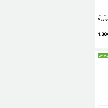
Lechler
Macrof
1.38
SPARA 