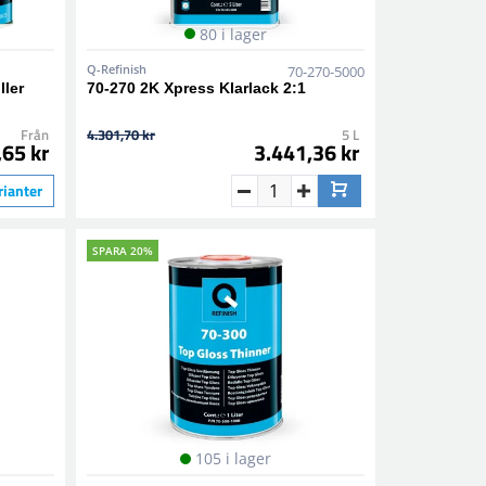
80 i lager
Q-Refinish
70-270-5000
ller
70-270 2K Xpress Klarlack 2:1
Från
4.301,70 kr
5 L
,65 kr
3.441,36 kr
rianter
SPARA 20%
105 i lager