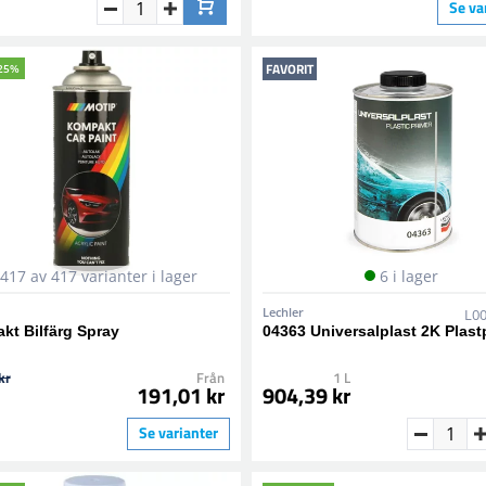
Se va
FAVORIT
25%
417 av 417 varianter i lager
6 i lager
Lechler
L0
kt Bilfärg Spray
04363 Universalplast 2K Plast
kr
Från
1 L
191,01 kr
904,39 kr
Se varianter