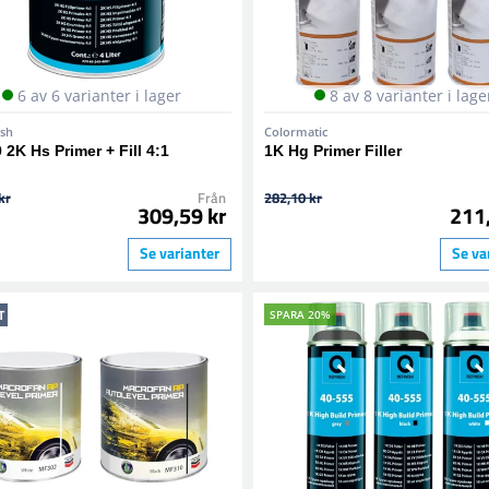
6 av 6 varianter i lager
8 av 8 varianter i lage
ish
Colormatic
 2K Hs Primer + Fill 4:1
1K Hg Primer Filler
kr
Från
282,10 kr
309,59 kr
211
Se varianter
Se va
T
SPARA 20%