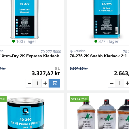
100 i lager
377 i lager
ish
Q-Refinish
70-277-5000
70-
 Xtrm-Dry 2K Express Klarlack
70-275 2K Snabb Klarlack 2:1
4 kr
5 L
3.304,25 kr
3.327,47 kr
2.643
20%
SPARA 25%