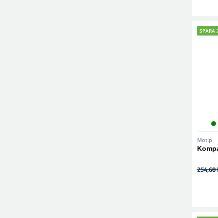
SPARA 
Motip
Kompa
254,68 