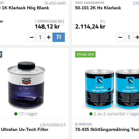
ish
Swin Lacksysteme
70-450-0400
23
 1K Klarlack Hög Blank
50-101 2K Hs Klarlack
kr
1 SPRAY(400 ML)
5 L
148,12 kr
2.114,24 kr
T
SPARA 20%
17 i lager
2 av 2 varianter i lage
Q-Refinish
L0UV0300L0,5
Ultrafan Uv-Tech Filler
70-435 Stötfångarmålning Tex