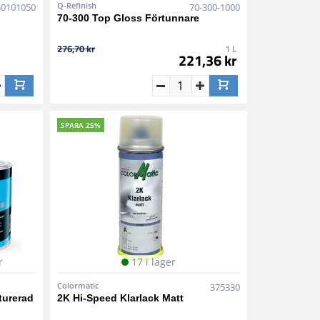
Q-Refinish
50101050
70-300-1000
70-300 Top Gloss Förtunnare
276,70 kr
1 L
221,36 kr
SPARA 25%
r
17 i lager
Colormatic
375330
turerad
2K Hi-Speed Klarlack Matt