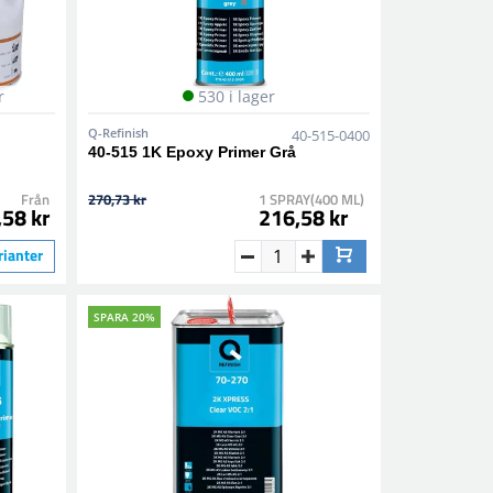
r
530 i lager
Q-Refinish
40-515-0400
40-515 1K Epoxy Primer Grå
Från
270,73 kr
1 SPRAY(400 ML)
,58 kr
216,58 kr
rianter
SPARA 20%