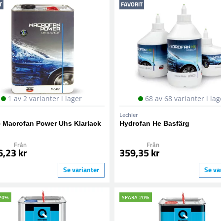
T
FAVORIT
1 av 2 varianter i lager
68 av 68 varianter i lag
Lechler
 Macrofan Power Uhs Klarlack
Hydrofan He Basfärg
Från
Från
6,23 kr
359,35 kr
Se varianter
Se va
20%
SPARA 20%