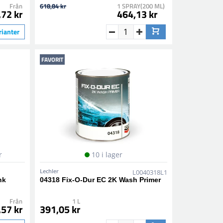
Från
618,84 kr
1 SPRAY(200 ML)
,72 kr
464,13 kr
rianter
FAVORIT
r
10 i lager
Lechler
L0040318L1
nk
04318 Fix-O-Dur EC 2K Wash Primer
Från
1 L
,57 kr
391,05 kr