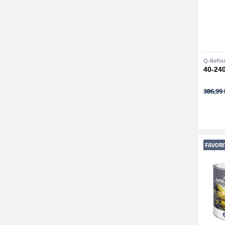
Q-Refin
40-240
386,99 
FAVORI