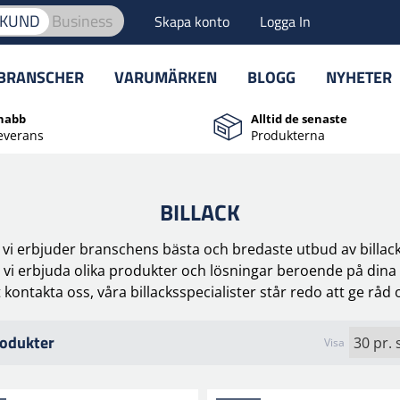
TKUND
Business
Skapa konto
Logga In
BRANSCHER
VARUMÄRKEN
BLOGG
NYHETER
nabb
Alltid de senaste
everans
Produkterna
BILLACK
ch vi erbjuder branschens bästa och bredaste utbud av billack
an vi erbjuda olika produkter och lösningar beroende på di
ontakta oss, våra billacksspecialister står redo att ge råd 
odukter
Visa