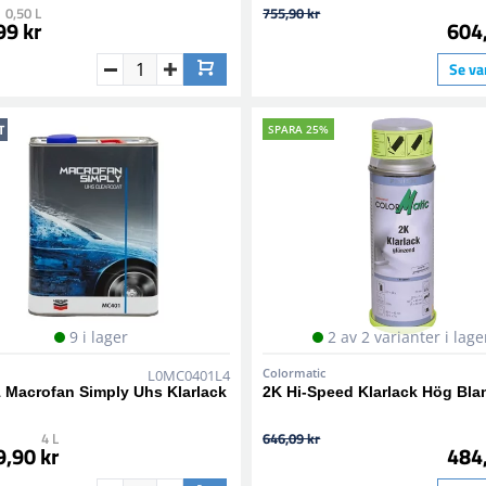
0,50 L
755,90 kr
99 kr
604
Se va
T
SPARA 25%
9 i lager
2 av 2 varianter i lage
Colormatic
L0MC0401L4
 Macrofan Simply Uhs Klarlack
2K Hi-Speed Klarlack Hög Bla
4 L
646,09 kr
9,90 kr
484