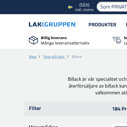
(SEK)
Som PRIVA
inkl. moms
PRODUKTER
Billig leverans
S
Många leveransalternativ
L
Hem
/
Färg och lack
/
Billack
Billack är vår specialitet o
återförsäljare av billack k
välkommen att k
Filter
184 Pr