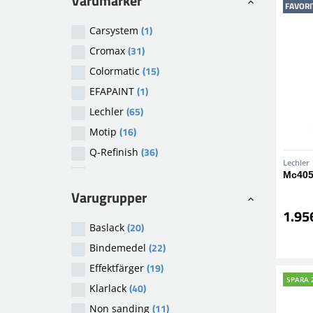
Varumärker
FAVORI
(1)
Carsystem
(31)
Cromax
(15)
Colormatic
(1)
EFAPAINT
(65)
Lechler
(16)
Motip
(36)
Q-Refinish
Lechler
(2)
Swin Lacksysteme
Mc405
(2)
Teknos
Varugrupper
1.95
(1)
Valspar
(20)
Baslack
(2)
Other
(22)
Bindemedel
(3)
Bossauto
(19)
Effektfärger
(9)
Ultra
SPARA 
(40)
Klarlack
(11)
Non sanding