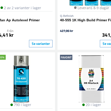
2 av 2 varianter i lager
Leverans 8-9 dagar
Q-Refinish
an Ap Autolevel Primer
40-555 1K High Build Primer Fi
Från
427,06 kr
4,41 kr
341
Se varianter
Se va
FAVORIT
20%
790 i lager
20 i lager