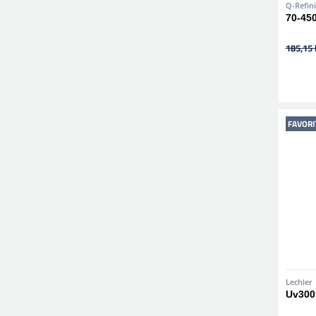
Q-Refin
70-450
185,15 
FAVORI
Lechler
Uv300 