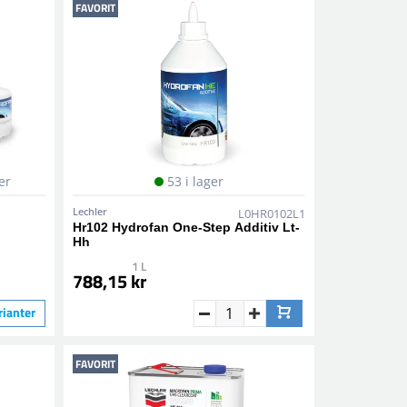
FAVORIT
er
53 i lager
Lechler
L0HR0102L1
Hr102 Hydrofan One-Step Additiv Lt-
Hh
1 L
788,15 kr
rianter
FAVORIT