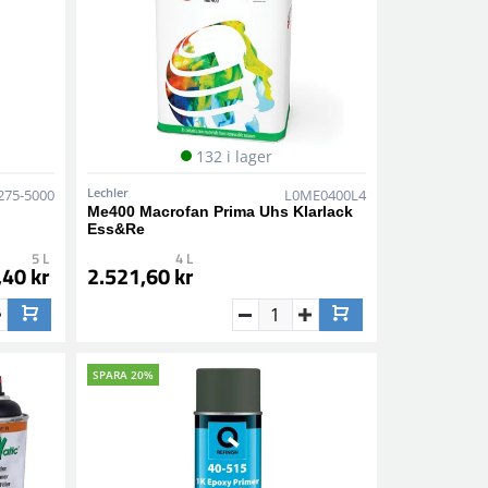
132 i lager
Lechler
275-5000
L0ME0400L4
Me400 Macrofan Prima Uhs Klarlack
Ess&Re
5 L
4 L
,40 kr
2.521,60 kr
SPARA 20%