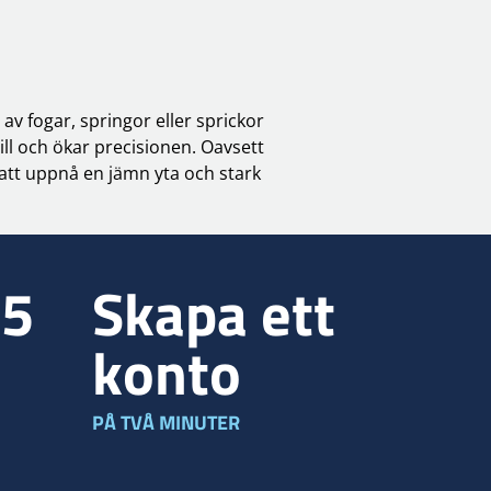
v fogar, springor eller sprickor
ll och ökar precisionen. Oavsett
att uppnå en jämn yta och stark
35
Skapa ett
konto
PÅ TVÅ MINUTER