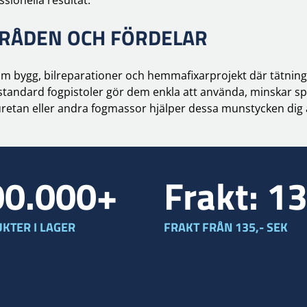
RÅDEN OCH FÖRDELAR
bygg, bilreparationer och hemmafixarprojekt där tätning a
standard fogpistoler gör dem enkla att använda, minskar spi
uretan eller andra fogmassor hjälper dessa munstycken dig 
00.000+
Frakt: 1
KTER I LAGER
FRAKT FRÅN 135,- SEK