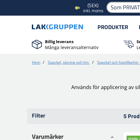
(SEK)
Som PRIVA
inkl. moms
PRODUKTER
Billig leverans
S
Många leveransalternativ
L
Hem
/
Spackel, tätning och lim
/
Spackel och fogtillbehör
Används för applicering av s
Filter
5 Prod
Varumärker
SPARA 