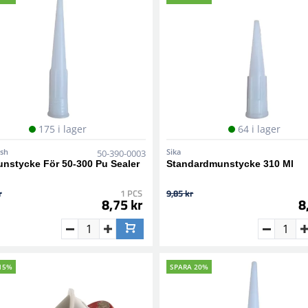
175 i lager
64 i lager
ish
Sika
50-390-0003
nstycke För 50-300 Pu Sealer
Standardmunstycke 310 Ml
r
1 PCS
9,85 kr
8,75 kr
8
15%
SPARA 20%