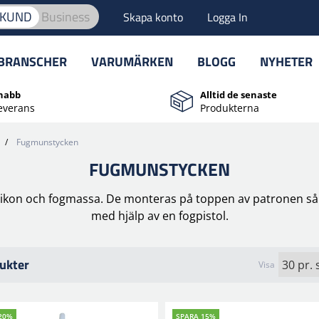
TKUND
Business
Skapa konto
Logga In
BRANSCHER
VARUMÄRKEN
BLOGG
NYHETER
nabb
Alltid de senaste
everans
Produkterna
/
Fugmunstycken
FUGMUNSTYCKEN
ilikon och fogmassa. De monteras på toppen av patronen så 
med hjälp av en fogpistol.
ukter
Visa
20%
SPARA 15%