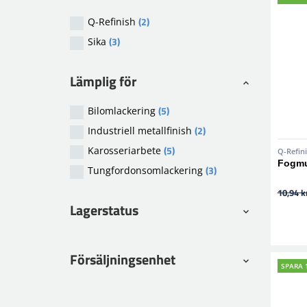
(2)
Q-Refinish
(3)
Sika
Lämplig för
(5)
Bilomlackering
(2)
Industriell metallfinish
(5)
Karosseriarbete
Q-Refin
Fogmu
(3)
Tungfordonsomlackering
10,94 k
Lagerstatus
Försäljningsenhet
SPARA 