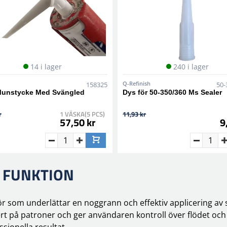
14 i lager
240 i lager
Q-Refinish
158325
50-
Munstycke Med Svängled
Dys för 50-350/360 Ms Sealer
r
1 VÄSKA(5 PCS)
11,93 kr
57,50 kr
9
 FUNKTION
ör som underlättar en noggrann och effektiv applicering av 
rt på patroner och ger användaren kontroll över flödet och
ssionella resultat.