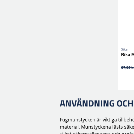
Sika
Rika 
67,65 k
ANVÄNDNING OCH
Fugmunstycken är viktiga tillbeh
material. Munstyckena fästs säke
vilket säkerställer rena och profe