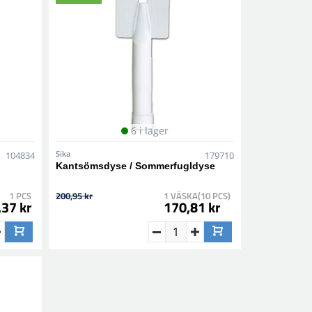
6 i lager
Sika
104834
179710
Kantsömsdyse / Sommerfugldyse
1 PCS
200,95 kr
1 VÄSKA(10 PCS)
,37 kr
170,81 kr