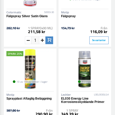
Colormatic
Motip
50003-30
Fälgspray Silver Satin Glans
Fälgspray
282,10 kr
1 SPRAY(400 ML)
154,79 kr
Från
211,58 kr
116,09 kr
Se varianter
SPARA 25%
10 av 10 varianter i lager
9 i lager
Motip
Lechler
L0EL0030L0,4
Sprayplast Aftaglig Beläggning
EL030 Energy Line
Korrosionsskyddande Primer
387,86 kr
Från
1 SPRAY
290,90 kr
349,39 kr