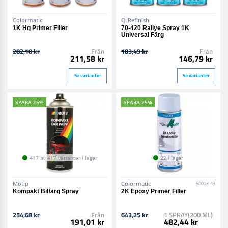
Colormatic
Q-Refinish
1K Hg Primer Filler
70-420 Rallye Spray 1K
Universal Färg
282,10 kr
Från
183,49 kr
Från
211,58 kr
146,79 kr
Se varianter
Se varianter
SPARA 25%
SPARA 25%
417 av 417 varianter i lager
22 i lager
Motip
Colormatic
50003-43
Kompakt Bilfärg Spray
2K Epoxy Primer Filler
254,68 kr
Från
643,25 kr
1 SPRAY(200 ML)
191,01 kr
482,44 kr