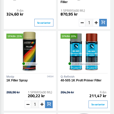
Filler
Från
1 SPRAY(400 ML)
324,60 kr
870,95 kr
Se varianter
SPARA 25%
SPARA 20%
19 i lager
2 av 2 varianter i lager
Motip
Q-Refinish
04064
1K Filler Spray
40-505 1K Profi Primer Filler
266,96 kr
1 SPRAY(400 ML)
264,34 kr
Från
200,22 kr
211,47 kr
Se varianter