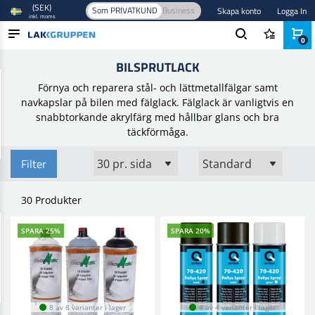
(SEK)
Som PRIVATKUND
Business
Skapa konto
Logga In
inkl. moms
0
Hem
/
Färg och lack
/
Sprayfärg
/
Bilsprutlack
BILSPRUTLACK
PRODUKTER
Förnya och reparera stål- och lättmetallfälgar samt
BRANSCHER
navkapslar på bilen med fälglack. Fälglack är vanligtvis en
snabbtorkande akrylfärg med hållbar glans och bra
VARUMÄRKEN
täckförmåga.
BLOGG
Filter
NYHETER
30 Produkter
SPARA 25%
SPARA 20%
8 av 8 varianter i lager
4 av 4 varianter i lager