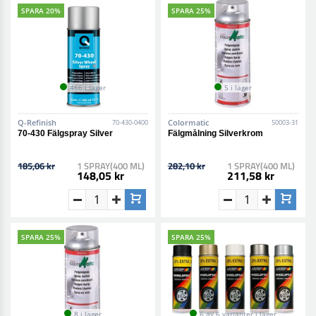
SPARA 20%
SPARA 25%
466 i lager
5 i lager
Q-Refinish
Colormatic
70-430-0400
50003-31
70-430 Fälgspray Silver
Fälgmålning Silverkrom
185,06 kr
1 SPRAY(400 ML)
282,10 kr
1 SPRAY(400 ML)
148,05 kr
211,58 kr
SPARA 25%
SPARA 25%
8 i lager
6 av 6 varianter i lager