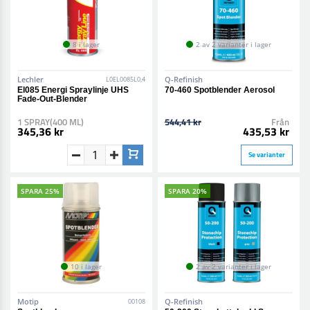
8 i lager
2 av 2 varianter i lager
Lechler
Q-Refinish
L0EL0085L0,4
El085 Energi Spraylinje UHS
70-460 Spotblender Aerosol
Fade-Out-Blender
1 SPRAY(400 ML)
544,41 kr
Från
345,36 kr
435,53 kr
Se varianter
SPARA 25%
SPARA 20%
10 i lager
2 av 2 varianter i lager
Motip
Q-Refinish
00108