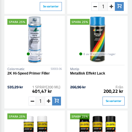
Se varianter
SPARA 25%
SPARA 25%
5 i lager
8 av 8 varianter i lager
Colormatic
Motip
50003-06
2K Hi-Speed Primer Filler
Metallisk Effekt Lack
535,29 kr
1 SPRAY(200 ML)
266,96 kr
Från
401,47 kr
200,22 kr
Se varianter
SPARA 25%
SPARA 25%