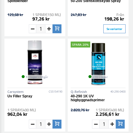
Spotblender
50-200 Stenskottskydd Spray
129,68 kr
1 SPRAY(150 ML)
247,83 kr
Från
97,26 kr
198,26 kr
Se varianter
SPARA 20%
9 i lager • Utgår
270 i lager
Carsystem
Q-Refinish
CS5154190
40-290-0400
Uv Filler Spray
40-290 1K UV
högbyggnadsprimer
1 SPRAY(400 ML)
2.820,76 kr
1 SPRAY(400 ML)
962,04 kr
2.256,61 kr