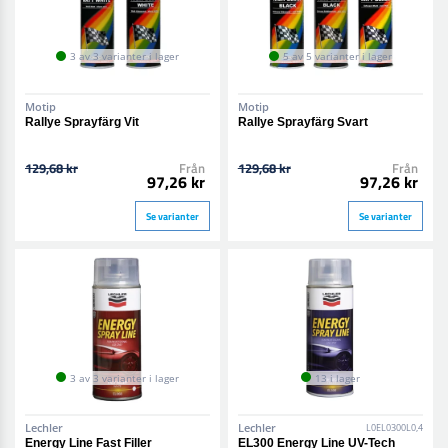
3 av 3 varianter i lager
5 av 5 varianter i lager
Motip
Motip
Rallye Sprayfärg Vit
Rallye Sprayfärg Svart
129,68 kr
Från
129,68 kr
Från
97,26 kr
97,26 kr
Se varianter
Se varianter
3 av 3 varianter i lager
13 i lager
Lechler
Lechler
L0EL0300L0,4
Energy Line Fast Filler
EL300 Energy Line UV-Tech