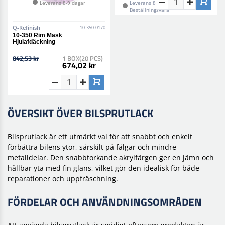
Leverans 8-9 dagar
Leverans 8-9 dagar•
Beställningsvara
Q-Refinish
Motip
10-350-0170
900104-791
10-350 Rim Mask
Touch Up Pencil Fälgmålning
Hjulafdäckning
Silver
842,53 kr
1 BOX(20 PCS)
1.232,75 kr
1 CTN(6 PCS)
674,02 kr
924,56 kr
ÖVERSIKT ÖVER BILSPRUTLACK
Bilsprutlack är ett utmärkt val för att snabbt och enkelt
förbättra bilens ytor, särskilt på fälgar och mindre
metalldelar. Den snabbtorkande akrylfärgen ger en jämn och
hållbar yta med fin glans, vilket gör den idealisk för både
reparationer och uppfräschning.
FÖRDELAR OCH ANVÄNDNINGSOMRÅDEN