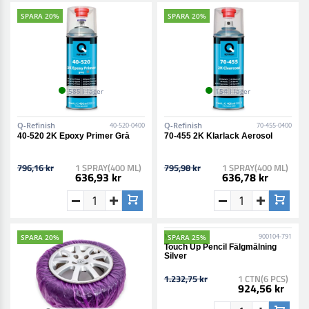
SPARA 20%
SPARA 20%
585 i lager
154 i lager
Q-Refinish
Q-Refinish
40-520-0400
70-455-0400
40-520 2K Epoxy Primer Grå
70-455 2K Klarlack Aerosol
796,16 kr
1 SPRAY(400 ML)
795,98 kr
1 SPRAY(400 ML)
636,93 kr
636,78 kr
SPARA 20%
SPARA 25%