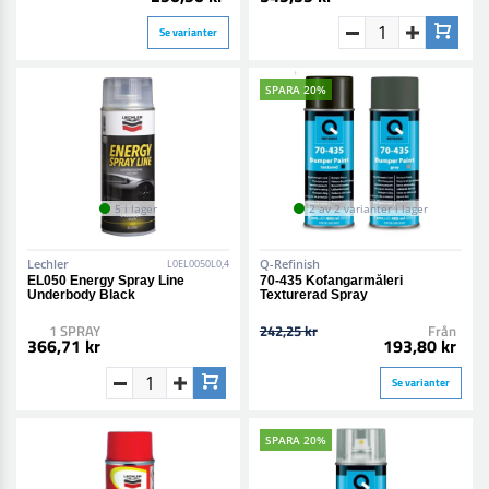
Se varianter
SPARA 20%
5 i lager
2 av 2 varianter i lager
Lechler
Q-Refinish
L0EL0050L0,4
EL050 Energy Spray Line
70-435 Kofangarmåleri
Underbody Black
Texturerad Spray
1 SPRAY
242,25 kr
Från
366,71 kr
193,80 kr
Se varianter
SPARA 20%