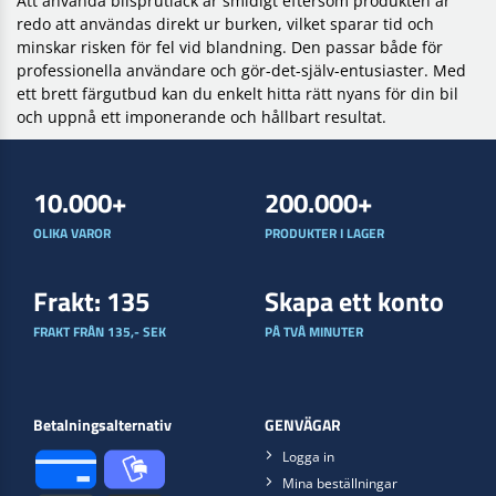
Att använda bilsprutlack är smidigt eftersom produkten är
redo att användas direkt ur burken, vilket sparar tid och
minskar risken för fel vid blandning. Den passar både för
professionella användare och gör-det-själv-entusiaster. Med
ett brett färgutbud kan du enkelt hitta rätt nyans för din bil
och uppnå ett imponerande och hållbart resultat.
10.000+
200.000+
OLIKA VAROR
PRODUKTER I LAGER
Frakt: 135
Skapa ett konto
FRAKT FRÅN 135,- SEK
PÅ TVÅ MINUTER
Betalningsalternativ
GENVÄGAR
Logga in
Mina beställningar