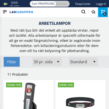
(SEK)
Som PRIVATKUND
Business
Skapa konto
Logga In
inkl. moms
0
Hem
/
Verktyg och utrustning
/
Arbetsbelysning
/
Arbetslampor
ARBETSLAMPOR
PRODUKTER
Med rätt ljus blir det enkelt att upptäcka virvlar, repor
BRANSCHER
och lackfel. Alla arbetslampor är speciellt utformade för
att ge en exakt färgmatchning, vilket är avgörande inom
VARUMÄRKEN
förberedelse- och billackeringsindustrin eller för dem
som vill ha rätt belysning för ytbehandling.
BLOGG
Filter
NYHETER
11 Produkter
SPARA 10%
SPARA 10%