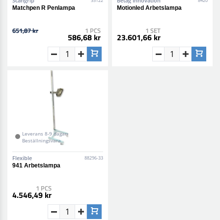
Scangrip
Betag Innovation
35122
8420
Matchpen R Penlampa
Motionled Arbetslampa
651,87 kr
1 PCS
1 SET
586,68 kr
23.601,66 kr
Leverans 8-9 dagar•
Beställningsvara
Flexible
88296-33
941 Arbetslampa
1 PCS
4.546,49 kr