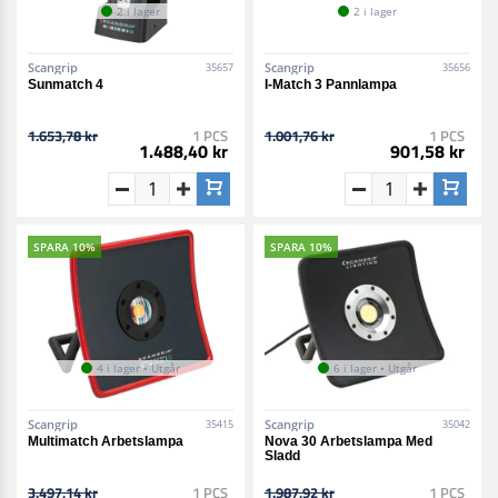
2 i lager
2 i lager
Scangrip
Scangrip
35657
35656
Sunmatch 4
I-Match 3 Pannlampa
1.653,78 kr
1 PCS
1.001,76 kr
1 PCS
1.488,40 kr
901,58 kr
SPARA 10%
SPARA 10%
4 i lager • Utgår
6 i lager • Utgår
Scangrip
Scangrip
35415
35042
Multimatch Arbetslampa
Nova 30 Arbetslampa Med
Sladd
3.497,14 kr
1 PCS
1.987,92 kr
1 PCS