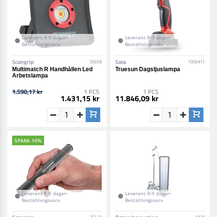
Leverans 8-9 dagar•
Leverans 8-9 dagar•
Beställningsvara
Beställningsvara
Scangrip
Sata
35658
1006411
Multimatch R Handhållen Led
Truesun Dagsljuslampa
Arbetslampa
1.590,17 kr
1 PCS
1 PCS
1.431,15 kr
11.846,09 kr
SPARA 10%
Leverans 8-9 dagar•
Leverans 8-9 dagar•
Beställningsvara
Beställningsvara