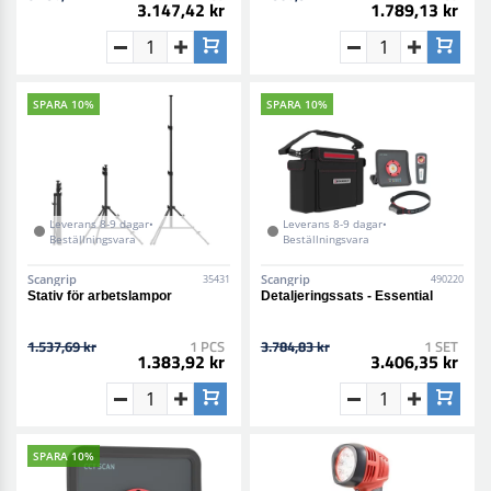
3.147,42 kr
1.789,13 kr
SPARA 10%
SPARA 10%
Leverans 8-9 dagar•
Leverans 8-9 dagar•
Beställningsvara
Beställningsvara
Scangrip
Scangrip
35431
490220
Stativ för arbetslampor
Detaljeringssats - Essential
1.537,69 kr
1 PCS
3.784,83 kr
1 SET
1.383,92 kr
3.406,35 kr
SPARA 10%