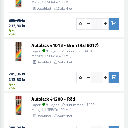
Mängd:
1 SPRAY(400 ML)
Datablad
Säkerhet
285,06 kr
213,80 kr
Spara
25%
Autolack 41013 - Brun (Ral 8017)
Lager:
9 i lager
Varunummer:
41013
Mängd:
1 SPRAY(400 ML)
Datablad
Säkerhet
285,06 kr
213,80 kr
Spara
25%
Autolack 41200 - Röd
Lager:
9 i lager
Varunummer:
41200
Mängd:
1 SPRAY(400 ML)
Datablad
Säkerhet
285,06 kr