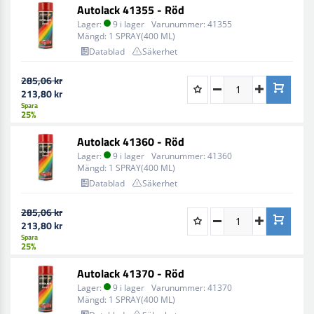
Autolack 41355 - Röd
Lager:
9 i lager
Varunummer:
41355
Mängd:
1 SPRAY(400 ML)
Datablad
Säkerhet
285,06 kr
213,80 kr
Spara
25%
Autolack 41360 - Röd
Lager:
9 i lager
Varunummer:
41360
Mängd:
1 SPRAY(400 ML)
Datablad
Säkerhet
285,06 kr
213,80 kr
Spara
25%
Autolack 41370 - Röd
Lager:
9 i lager
Varunummer:
41370
Mängd:
1 SPRAY(400 ML)