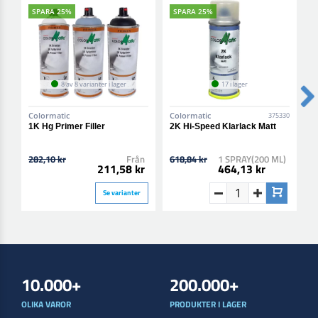
SPARA 25%
SPARA 25%
8 av 8 varianter i lager
17 i lager
Colormatic
Colormatic
C
375330
1K Hg Primer Filler
2K Hi-Speed Klarlack Matt
2
B
282,10 kr
Från
618,84 kr
1 SPRAY(200 ML)
6
211,58 kr
464,13 kr
Se varianter
10.000+
200.000+
OLIKA VAROR
PRODUKTER I LAGER