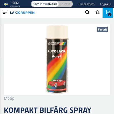
(SEK)
Som PRIVATKUND
Business
Skapa konto
Logga In
inkl. moms
0
Hem
/
Färg och lack
/
Billack
/
Baslack
/
Kompakt Bilfärg Spray
PRODUKTER
Favorit
BRANSCHER
VARUMÄRKEN
BLOGG
NYHETER
Motip
KOMPAKT BILFÄRG SPRAY