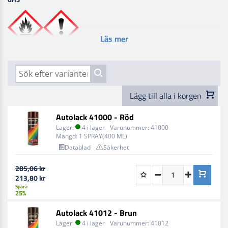
Läs mer
Lägg till alla i korgen
Autolack 41000 - Röd
Lager:
4 i lager
Varunummer:
41000
Mängd:
1 SPRAY(400 ML)
Datablad
Säkerhet
285,06 kr
213,80 kr
Spara
25%
Autolack 41012 - Brun
Lager:
4 i lager
Varunummer:
41012