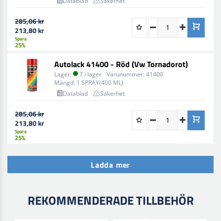
Datablad
Säkerhet
285,06 kr
213,80 kr
Spara
25%
Autolack 41400 - Röd (Vw Tornadorot)
Lager:
7 i lager
Varunummer:
41400
Mängd:
1 SPRAY(400 ML)
Datablad
Säkerhet
285,06 kr
213,80 kr
Spara
25%
Ladda mer
REKOMMENDERADE TILLBEHÖR