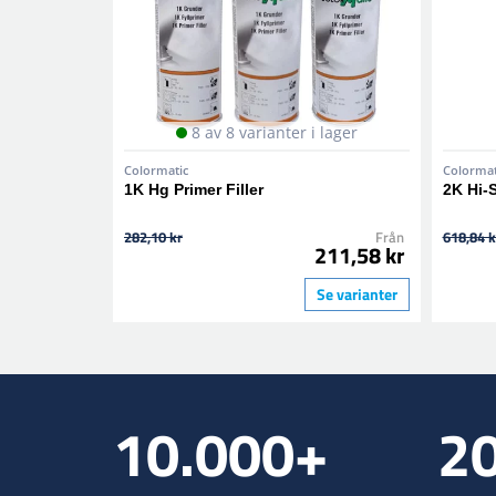
8 av 8 varianter i lager
Colormatic
Colormat
1K Hg Primer Filler
2K Hi-
282,10 kr
Från
618,84 k
211,58 kr
Se varianter
10.000+
2