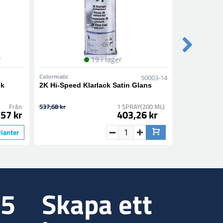
r
19 i lager
Colormatic
Colormatic
50003-14
nk
2K Hi-Speed Klarlack Satin Glans
1K Epoxy Pr
Från
537,68 kr
1 SPRAY(200 ML)
282,10 kr
57 kr
403,26 kr
rianter
35
Skapa ett