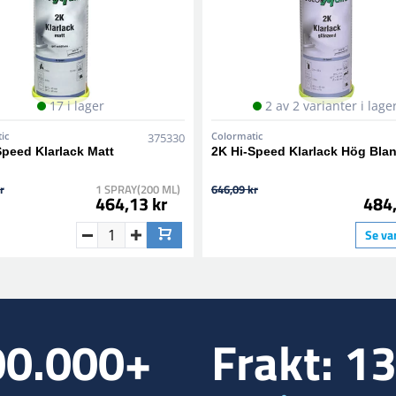
17 i lager
2 av 2 varianter i lage
ic
Colormatic
375330
Speed Klarlack Matt
2K Hi-Speed Klarlack Hög Bla
r
1 SPRAY(200 ML)
646,09 kr
464,13 kr
484,
Se va
00.000+
Frakt: 1