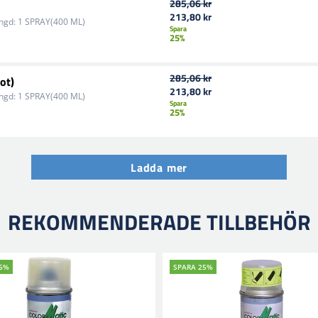
285,06 kr
213,80 kr
ngd:
1 SPRAY(400 ML)
Spara
25%
285,06 kr
ot)
213,80 kr
ngd:
1 SPRAY(400 ML)
Spara
25%
Ladda mer
REKOMMENDERADE TILLBEHÖR
25%
SPARA 25%