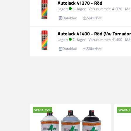
Autolack 41370 - Röd
Lager:
9 i lager
Varunummer:
41370
Mä
Datablad
Säkerhet
Autolack 41400 - Röd (Vw Tornador
Lager:
7 i lager
Varunummer:
41400
Mä
Datablad
Säkerhet
SPARA 25%
SPARA 