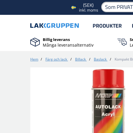
(SEK)
Som PRIVA
inkl. moms
PRODUKTER
Billig leverans
S
Många leveransalternativ
L
Hem
/
Färg och lack
/
Billack
/
Baslack
/
Kompakt Bi