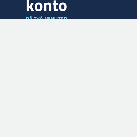
konto
PÅ TVÅ MINUTER
FÖLJ OSS PÅ
Skaffa appen Scan2Web nu
Välj webbshop
Lakgruppen.se