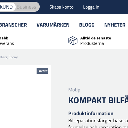
TKUND
Business
Skapa konto
Logga In
BRANSCHER
VARUMÄRKEN
BLOGG
NYHETER
nabb
Alltid de senaste
everans
Produkterna
lfärg Spray
Favorit
Motip
KOMPAKT BILF
Produktinformation
Bilreparationsfärger baser
förnyelse och reparation a