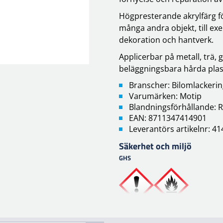
Högpresterande akrylfärg för
många andra objekt, till exe
dekoration och hantverk.
Applicerbar på metall, trä,
beläggningsbara hårda plas
Branscher: Bilomlackeri
Varumärken: Motip
Blandningsförhållande: R
EAN: 8711347414901
Leverantörs artikelnr: 4
Säkerhet och miljö
GHS