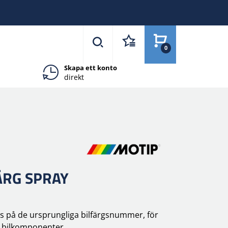
0
Skapa ett konto
direkt
ÄRG SPRAY
as på de ursprungliga bilfärgsnummer, för
v bilkomponenter.