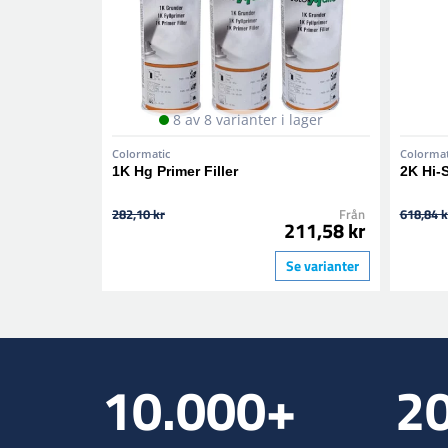
8 av 8 varianter i lager
Colormatic
Colormat
1K Hg Primer Filler
2K Hi-
282,10 kr
Från
618,84 k
211,58 kr
Se varianter
10.000+
2