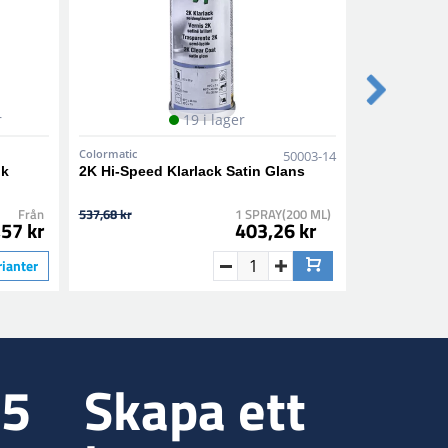
r
19 i lager
7 a
Colormatic
Motip
50003-14
nk
2K Hi-Speed Klarlack Satin Glans
1K Primer S
Från
537,68 kr
1 SPRAY(200 ML)
105,75 kr
57 kr
403,26 kr
rianter
35
Skapa ett