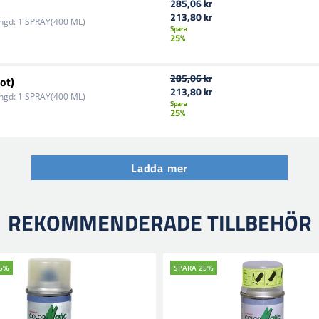
285,06 kr
213,80 kr
ngd:
1 SPRAY(400 ML)
Spara
25%
285,06 kr
ot)
213,80 kr
ngd:
1 SPRAY(400 ML)
Spara
25%
Ladda mer
REKOMMENDERADE TILLBEHÖR
25%
SPARA 25%