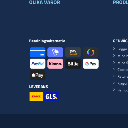
OLIKA VAROR
PRODU
Betalningsalternativ
GENVÄG
Logga 
Mina b
Mina f
Cookie
Retur 
Klago
LEVERANS
Remot