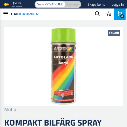
(SEK)
Som PRIVATKUND
Business
Skapa konto
Logga In
inkl. moms
0
Hem
/
Färg och lack
/
Billack
/
Baslack
/
Kompakt Bilfärg Spray
PRODUKTER
Favorit
BRANSCHER
VARUMÄRKEN
BLOGG
NYHETER
Motip
KOMPAKT BILFÄRG SPRAY