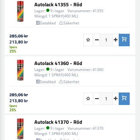
Autolack 41355 - Röd
Lager:
9 i lager
Varunummer:
41355
Mängd:
1 SPRAY(400 ML)
Datablad
Säkerhet
285,06 kr
213,80 kr
Spara
25%
Autolack 41360 - Röd
Lager:
9 i lager
Varunummer:
41360
Mängd:
1 SPRAY(400 ML)
Datablad
Säkerhet
285,06 kr
213,80 kr
Spara
25%
Autolack 41370 - Röd
Lager:
9 i lager
Varunummer:
41370
Mängd:
1 SPRAY(400 ML)