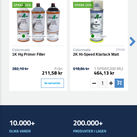
SPARA 25%
SPARA 25%
8 av 8 varianter i lager
17 i lager
Colormatic
Colormatic
C
375330
1K Hg Primer Filler
2K Hi-Speed Klarlack Matt
2
B
282,10 kr
Från
618,84 kr
1 SPRAY(200 ML)
6
211,58 kr
464,13 kr
Se varianter
10.000+
200.000+
OLIKA VAROR
PRODUKTER I LAGER