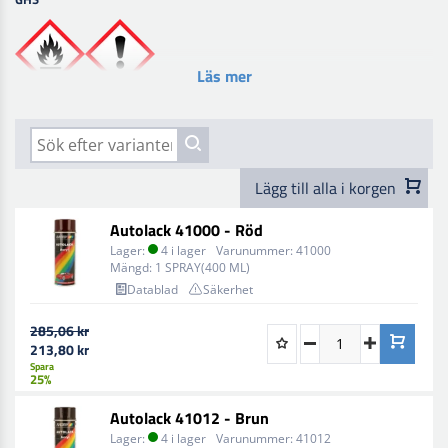
Läs mer
Lägg till alla i korgen
Autolack 41000 - Röd
Lager:
4 i lager
Varunummer:
41000
Mängd:
1 SPRAY(400 ML)
Datablad
Säkerhet
285,06 kr
213,80 kr
Spara
25%
Autolack 41012 - Brun
Lager:
4 i lager
Varunummer:
41012