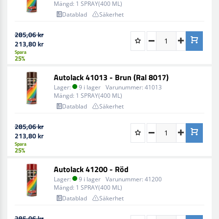
Mängd:
1 SPRAY(400 ML)
Datablad
Säkerhet
285,06 kr
213,80 kr
Spara
25%
Autolack 41013 - Brun (Ral 8017)
Lager:
9 i lager
Varunummer:
41013
Mängd:
1 SPRAY(400 ML)
Datablad
Säkerhet
285,06 kr
213,80 kr
Spara
25%
Autolack 41200 - Röd
Lager:
9 i lager
Varunummer:
41200
Mängd:
1 SPRAY(400 ML)
Datablad
Säkerhet
285,06 kr