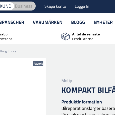
TKUND
Business
Skapa konto
Logga In
BRANSCHER
VARUMÄRKEN
BLOGG
NYHETER
nabb
Alltid de senaste
everans
Produkterna
lfärg Spray
Favorit
Motip
KOMPAKT BILF
Produktinformation
Bilreparationsfärger baser
förnyelse och reparation a