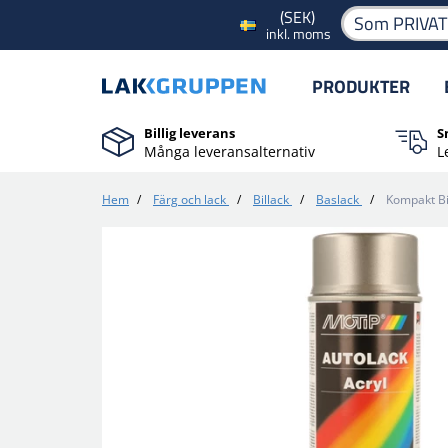
(SEK)
Som PRIVA
inkl. moms
PRODUKTER
Billig leverans
S
Många leveransalternativ
L
Hem
/
Färg och lack
/
Billack
/
Baslack
/
Kompakt Bi