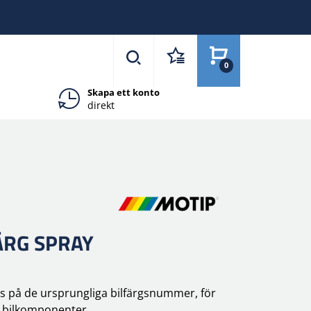
0
Skapa ett konto
direkt
ÄRG SPRAY
as på de ursprungliga bilfärgsnummer, för
v bilkomponenter.