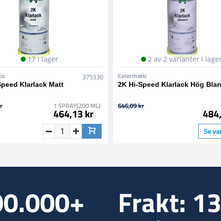
17 i lager
2 av 2 varianter i lage
ic
Colormatic
375330
Speed Klarlack Matt
2K Hi-Speed Klarlack Hög Bla
r
1 SPRAY(200 ML)
646,09 kr
464,13 kr
484,
Se va
00.000+
Frakt: 1