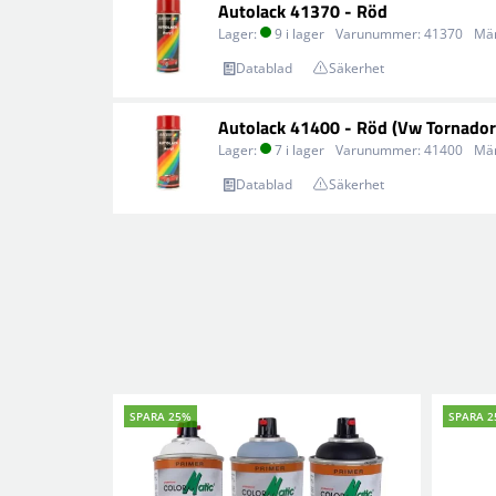
Autolack 41370 - Röd
Lager:
9 i lager
Varunummer:
41370
Mä
Datablad
Säkerhet
Autolack 41400 - Röd (Vw Tornador
Lager:
7 i lager
Varunummer:
41400
Mä
Datablad
Säkerhet
SPARA 25%
SPARA 