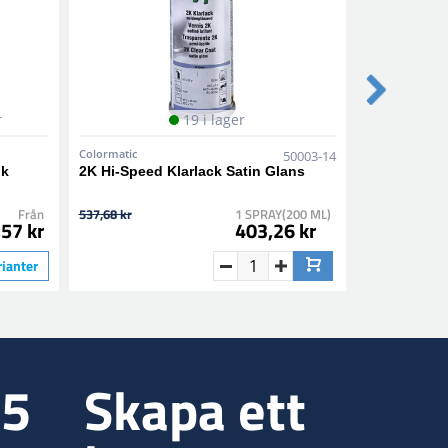
r
19 i lager
Colormatic
Colormatic
50003-14
nk
2K Hi-Speed Klarlack Satin Glans
1K Epoxy Pr
Från
537,68 kr
1 SPRAY(200 ML)
282,10 kr
57 kr
403,26 kr
rianter
35
Skapa ett