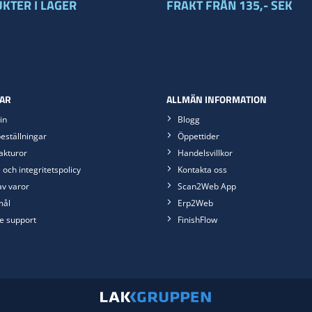
KTER I LAGER
FRAKT FRÅN 135,- SEK
AR
ALLMÄN INFORMATION
in
Blogg
eställningar
Öppettider
akturor
Handelsvillkor
 och integritetspolicy
Kontakta oss
av varor
Scan2Web App
mål
Erp2Web
e support
FinishFlow