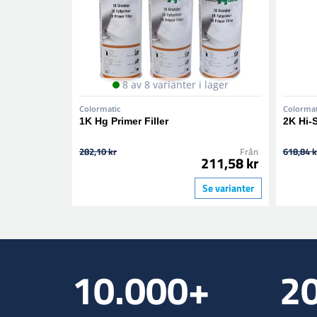
8 av 8 varianter i lager
Colormatic
Colormat
1K Hg Primer Filler
2K Hi-
282,10 kr
Från
618,84 k
211,58 kr
Se varianter
10.000+
2