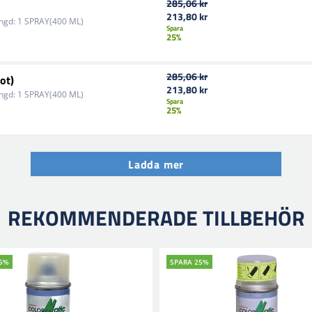
285,06 kr
213,80 kr
ngd:
1 SPRAY(400 ML)
Spara
25%
285,06 kr
ot)
213,80 kr
ngd:
1 SPRAY(400 ML)
Spara
25%
Ladda mer
REKOMMENDERADE TILLBEHÖR
25%
SPARA 25%