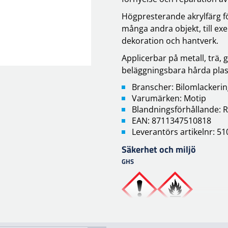
Högpresterande akrylfärg för
många andra objekt, till exe
dekoration och hantverk.
Applicerbar på metall, trä,
beläggningsbara hårda plas
Branscher: Bilomlackeri
Varumärken: Motip
Blandningsförhållande: R
EAN: 8711347510818
Leverantörs artikelnr: 5
Säkerhet och miljö
GHS