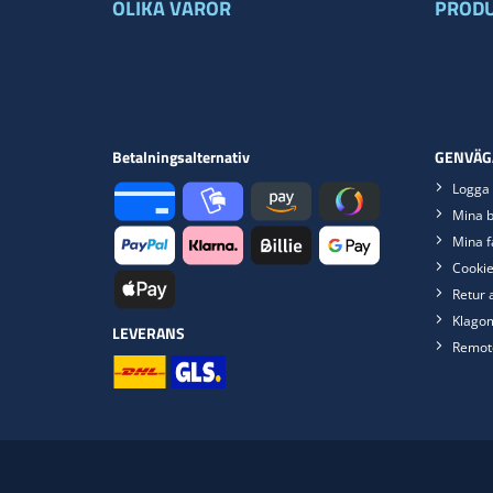
OLIKA VAROR
PRODU
Betalningsalternativ
GENVÄG
Logga 
Mina b
Mina f
Cookie
Retur 
Klago
LEVERANS
Remot