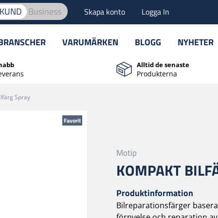
TKUND
Business
Skapa konto
Logga In
BRANSCHER
VARUMÄRKEN
BLOGG
NYHETER
nabb
Alltid de senaste
everans
Produkterna
lfärg Spray
Favorit
Motip
KOMPAKT BILF
Produktinformation
Bilreparationsfärger baser
förnyelse och reparation a