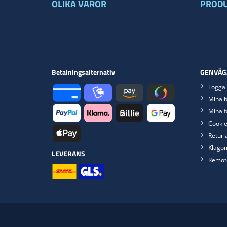
OLIKA VAROR
PRODU
Betalningsalternativ
GENVÄG
Logga 
Mina b
Mina f
Cookie
Retur 
Klago
LEVERANS
Remot