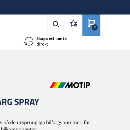
0
Skapa ett konto
direkt
ÄRG SPRAY
as på de ursprungliga bilfärgsnummer, för
v bilkomponenter.