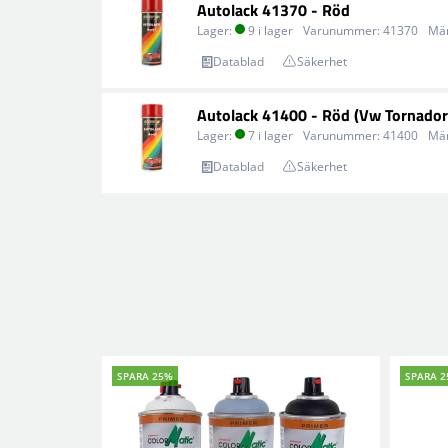
Autolack 41370 - Röd
Lager:
9 i lager
Varunummer:
41370
Mä
Datablad
Säkerhet
Autolack 41400 - Röd (Vw Tornador
Lager:
7 i lager
Varunummer:
41400
Mä
Datablad
Säkerhet
SPARA 25%
SPARA 