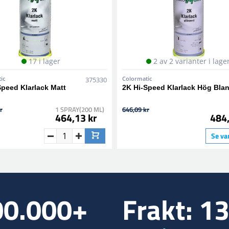
17 i lager
2 av 2 varianter i lage
ic
Colormatic
375330
Speed Klarlack Matt
2K Hi-Speed Klarlack Hög Bla
r
1 SPRAY(200 ML)
646,09 kr
464,13 kr
484,
Se va
00.000+
Frakt: 1