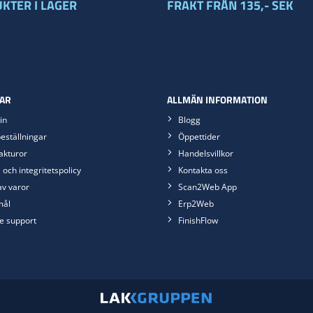
KTER I LAGER
FRAKT FRÅN 135,- SEK
AR
ALLMÄN INFORMATION
in
Blogg
eställningar
Öppettider
akturor
Handelsvillkor
 och integritetspolicy
Kontakta oss
av varor
Scan2Web App
mål
Erp2Web
e support
FinishFlow