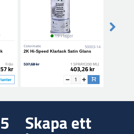
r
19 i lager
Colormatic
Colormatic
50003-14
nk
2K Hi-Speed Klarlack Satin Glans
1K Epoxy Pr
Från
537,68 kr
1 SPRAY(200 ML)
282,10 kr
57 kr
403,26 kr
rianter
35
Skapa ett