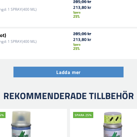
285,06 kr
213,80 kr
ngd:
1 SPRAY(400 ML)
Spara
25%
285,06 kr
ot)
213,80 kr
ngd:
1 SPRAY(400 ML)
Spara
25%
Ladda mer
REKOMMENDERADE TILLBEHÖR
25%
SPARA 25%