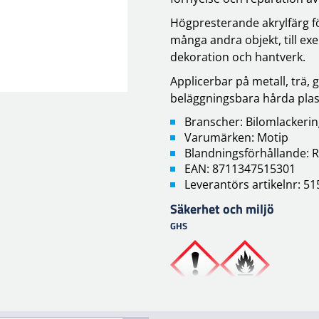
Högpresterande akrylfärg för
många andra objekt, till exe
dekoration och hantverk.
Applicerbar på metall, trä,
beläggningsbara hårda plas
Branscher: Bilomlackeri
Varumärken: Motip
Blandningsförhållande: R
EAN: 8711347515301
Leverantörs artikelnr: 5
Säkerhet och miljö
GHS