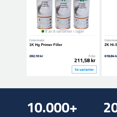
8 av 8 varianter i lager
Colormatic
Colormat
1K Hg Primer Filler
2K Hi-
282,10 kr
Från
618,84 k
211,58 kr
Se varianter
10.000+
2