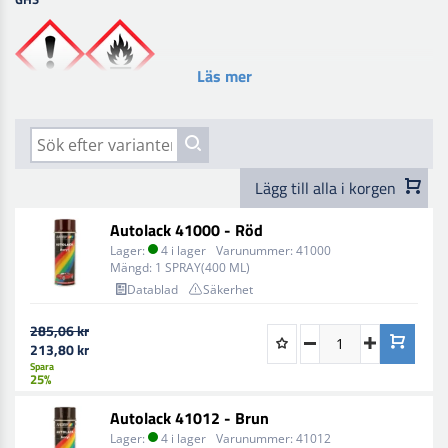
Läs mer
Lägg till alla i korgen
Autolack 41000 - Röd
Lager:
4 i lager
Varunummer:
41000
Mängd:
1 SPRAY(400 ML)
Datablad
Säkerhet
285,06 kr
213,80 kr
Spara
25%
Autolack 41012 - Brun
Lager:
4 i lager
Varunummer:
41012