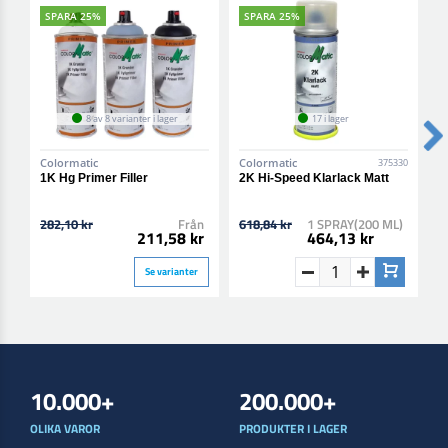
SPARA 25%
SPARA 25%
8 av 8 varianter i lager
17 i lager
Colormatic
Colormatic
C
375330
1K Hg Primer Filler
2K Hi-Speed Klarlack Matt
2
B
282,10 kr
Från
618,84 kr
1 SPRAY(200 ML)
6
211,58 kr
464,13 kr
Se varianter
10.000+
200.000+
OLIKA VAROR
PRODUKTER I LAGER