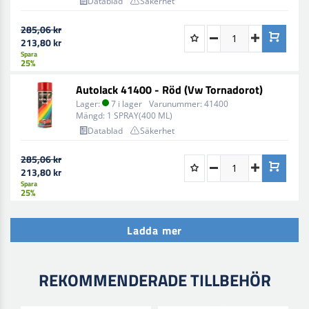
Datablad
Säkerhet
285,06 kr
213,80 kr
Spara
25%
Autolack 41400 - Röd (Vw Tornadorot)
Lager:
7 i lager
Varunummer:
41400
Mängd:
1 SPRAY(400 ML)
Datablad
Säkerhet
285,06 kr
213,80 kr
Spara
25%
Ladda mer
REKOMMENDERADE TILLBEHÖR