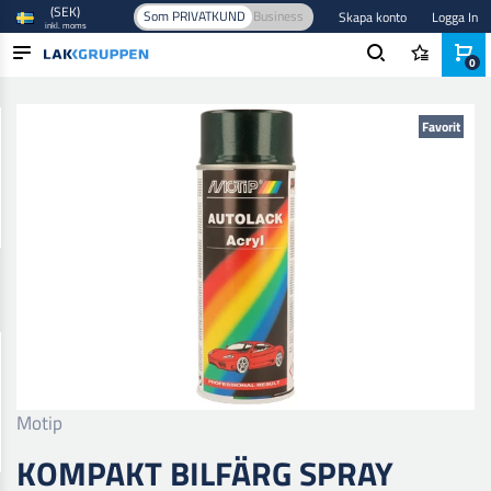
(SEK)
Som PRIVATKUND
Business
Skapa konto
Logga In
inkl. moms
0
Hem
/
Färg och lack
/
Billack
/
Baslack
/
Kompakt Bilfärg Spray
PRODUKTER
Favorit
BRANSCHER
VARUMÄRKEN
BLOGG
NYHETER
Motip
KOMPAKT BILFÄRG SPRAY