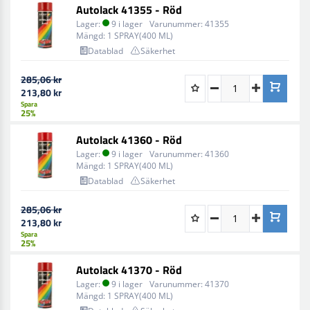
Autolack 41355 - Röd
Lager:
9 i lager
Varunummer:
41355
Mängd:
1 SPRAY(400 ML)
Datablad
Säkerhet
285,06 kr
213,80 kr
Spara
25%
Autolack 41360 - Röd
Lager:
9 i lager
Varunummer:
41360
Mängd:
1 SPRAY(400 ML)
Datablad
Säkerhet
285,06 kr
213,80 kr
Spara
25%
Autolack 41370 - Röd
Lager:
9 i lager
Varunummer:
41370
Mängd:
1 SPRAY(400 ML)