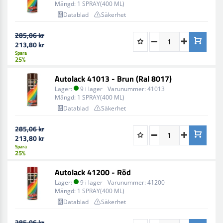
Mängd:
1 SPRAY(400 ML)
Datablad
Säkerhet
285,06 kr
213,80 kr
Spara
25%
Autolack 41013 - Brun (Ral 8017)
Lager:
9 i lager
Varunummer:
41013
Mängd:
1 SPRAY(400 ML)
Datablad
Säkerhet
285,06 kr
213,80 kr
Spara
25%
Autolack 41200 - Röd
Lager:
9 i lager
Varunummer:
41200
Mängd:
1 SPRAY(400 ML)
Datablad
Säkerhet
285,06 kr