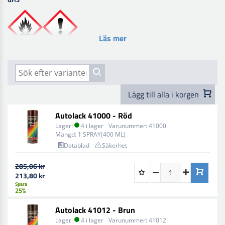
Läs mer
Lägg till alla i korgen
Autolack 41000 - Röd
Lager:
4 i lager
Varunummer:
41000
Mängd:
1 SPRAY(400 ML)
Datablad
Säkerhet
285,06 kr
213,80 kr
Spara
25%
Autolack 41012 - Brun
Lager:
4 i lager
Varunummer:
41012