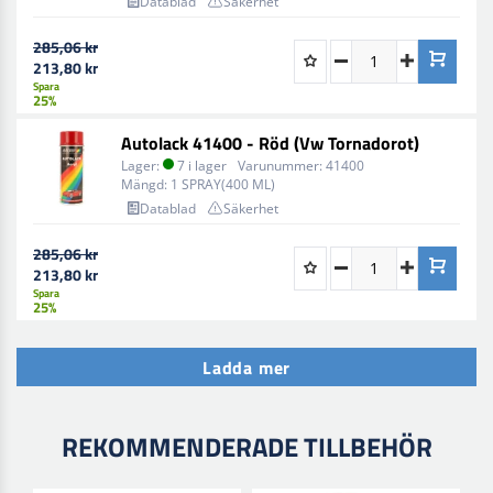
Datablad
Säkerhet
285,06 kr
213,80 kr
Spara
25%
Autolack 41400 - Röd (Vw Tornadorot)
Lager:
7 i lager
Varunummer:
41400
Mängd:
1 SPRAY(400 ML)
Datablad
Säkerhet
285,06 kr
213,80 kr
Spara
25%
Ladda mer
REKOMMENDERADE TILLBEHÖR