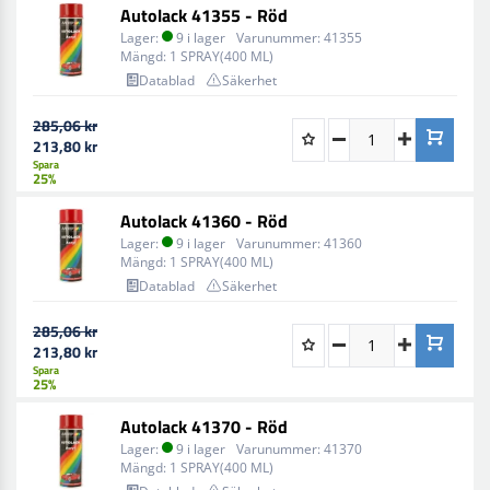
Autolack 41355 - Röd
Lager:
9 i lager
Varunummer:
41355
Mängd:
1 SPRAY(400 ML)
Datablad
Säkerhet
285,06 kr
213,80 kr
Spara
25%
Autolack 41360 - Röd
Lager:
9 i lager
Varunummer:
41360
Mängd:
1 SPRAY(400 ML)
Datablad
Säkerhet
285,06 kr
213,80 kr
Spara
25%
Autolack 41370 - Röd
Lager:
9 i lager
Varunummer:
41370
Mängd:
1 SPRAY(400 ML)