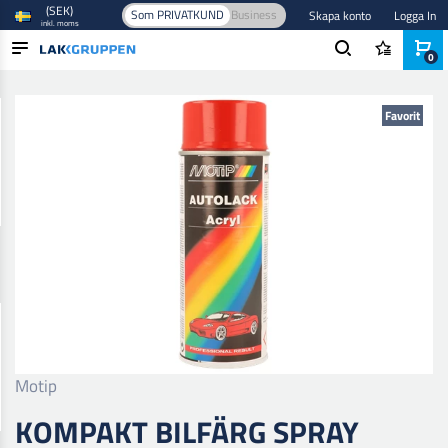
(SEK)
Som PRIVATKUND
Business
Skapa konto
Logga In
inkl. moms
0
Hem
/
Färg och lack
/
Billack
/
Baslack
/
Kompakt Bilfärg Spray
PRODUKTER
Favorit
BRANSCHER
VARUMÄRKEN
BLOGG
NYHETER
Motip
KOMPAKT BILFÄRG SPRAY