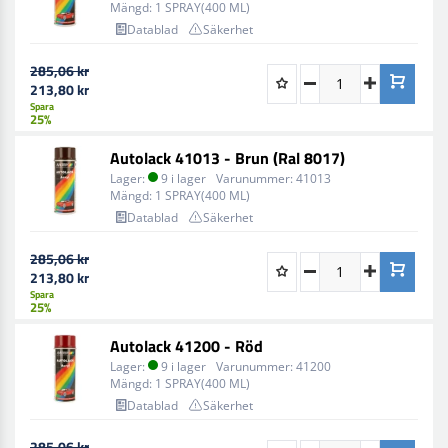
Mängd:
1 SPRAY(400 ML)
Datablad
Säkerhet
285,06 kr
213,80 kr
Spara
25%
Autolack 41013 - Brun (Ral 8017)
Lager:
9 i lager
Varunummer:
41013
Mängd:
1 SPRAY(400 ML)
Datablad
Säkerhet
285,06 kr
213,80 kr
Spara
25%
Autolack 41200 - Röd
Lager:
9 i lager
Varunummer:
41200
Mängd:
1 SPRAY(400 ML)
Datablad
Säkerhet
285,06 kr