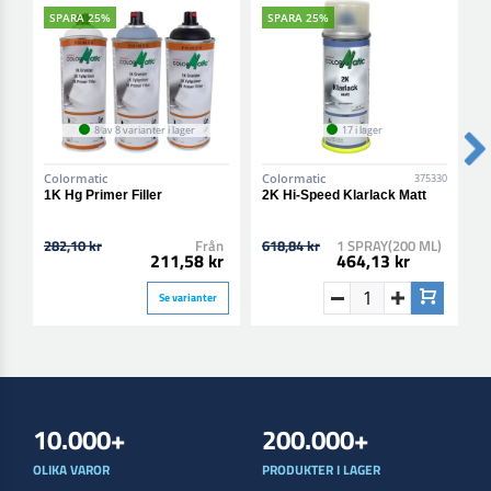
SPARA 25%
SPARA 25%
8 av 8 varianter i lager
17 i lager
Colormatic
Colormatic
C
375330
1K Hg Primer Filler
2K Hi-Speed Klarlack Matt
2
B
282,10 kr
Från
618,84 kr
1 SPRAY(200 ML)
6
211,58 kr
464,13 kr
Se varianter
10.000+
200.000+
OLIKA VAROR
PRODUKTER I LAGER