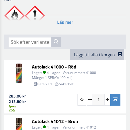
Läs mer
Lägg till alla i korgen
Autolack 41000 - Röd
Lager:
4 i lager
Varunummer:
41000
Mängd:
1 SPRAY(400 ML)
Datablad
Säkerhet
285,06 kr
213,80 kr
Spara
25%
Autolack 41012 - Brun
Lager:
4 i lager
Varunummer:
41012