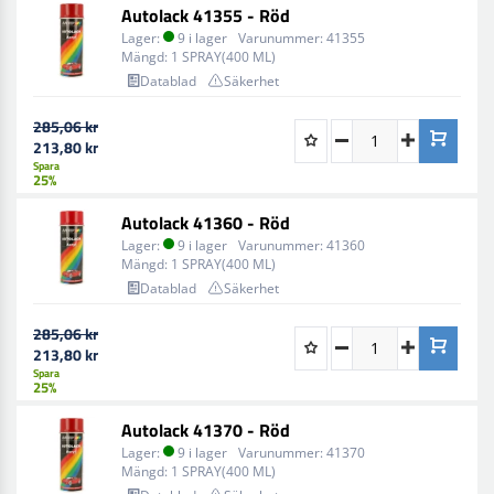
Autolack 41355 - Röd
Lager:
9 i lager
Varunummer:
41355
Mängd:
1 SPRAY(400 ML)
Datablad
Säkerhet
285,06 kr
213,80 kr
Spara
25%
Autolack 41360 - Röd
Lager:
9 i lager
Varunummer:
41360
Mängd:
1 SPRAY(400 ML)
Datablad
Säkerhet
285,06 kr
213,80 kr
Spara
25%
Autolack 41370 - Röd
Lager:
9 i lager
Varunummer:
41370
Mängd:
1 SPRAY(400 ML)