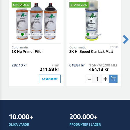
SPARA 25%
SPARA 25%
8 av 8 varianter i lager
17 i lager
Colormatic
Colormatic
C
375330
1K Hg Primer Filler
2K Hi-Speed Klarlack Matt
2
B
282,10 kr
Från
618,84 kr
1 SPRAY(200 ML)
6
211,58 kr
464,13 kr
Se varianter
10.000+
200.000+
OLIKA VAROR
PRODUKTER I LAGER