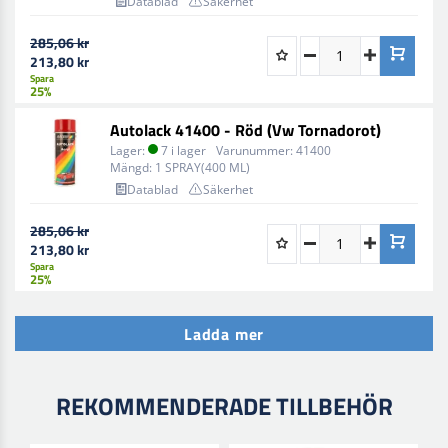
Datablad
Säkerhet
285,06 kr
213,80 kr
Spara
25%
Autolack 41400 - Röd (Vw Tornadorot)
Lager:
7 i lager
Varunummer:
41400
Mängd:
1 SPRAY(400 ML)
Datablad
Säkerhet
285,06 kr
213,80 kr
Spara
25%
Ladda mer
REKOMMENDERADE TILLBEHÖR