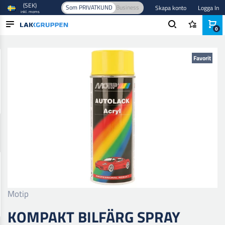
(SEK)
Som PRIVATKUND
Business
Skapa konto
Logga In
inkl. moms
0
Hem
/
Färg och lack
/
Billack
/
Baslack
/
Kompakt Bilfärg Spray
PRODUKTER
Favorit
BRANSCHER
VARUMÄRKEN
BLOGG
NYHETER
Motip
KOMPAKT BILFÄRG SPRAY