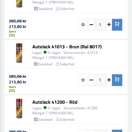
Mängd:
1 SPRAY(400 ML)
Datablad
Säkerhet
285,06 kr
213,80 kr
Spara
25%
Autolack 41013 - Brun (Ral 8017)
Lager:
9 i lager
Varunummer:
41013
Mängd:
1 SPRAY(400 ML)
Datablad
Säkerhet
285,06 kr
213,80 kr
Spara
25%
Autolack 41200 - Röd
Lager:
9 i lager
Varunummer:
41200
Mängd:
1 SPRAY(400 ML)
Datablad
Säkerhet
285,06 kr