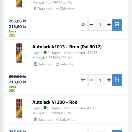
Mängd:
1 SPRAY(400 ML)
Datablad
Säkerhet
285,06 kr
213,80 kr
Spara
25%
Autolack 41013 - Brun (Ral 8017)
Lager:
9 i lager
Varunummer:
41013
Mängd:
1 SPRAY(400 ML)
Datablad
Säkerhet
285,06 kr
213,80 kr
Spara
25%
Autolack 41200 - Röd
Lager:
9 i lager
Varunummer:
41200
Mängd:
1 SPRAY(400 ML)
Datablad
Säkerhet
285,06 kr