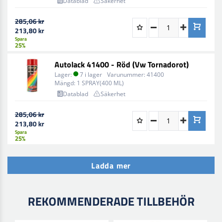
Datablad
Säkerhet
285,06 kr
213,80 kr
Spara
25%
Autolack 41400 - Röd (Vw Tornadorot)
Lager:
7 i lager
Varunummer:
41400
Mängd:
1 SPRAY(400 ML)
Datablad
Säkerhet
285,06 kr
213,80 kr
Spara
25%
Ladda mer
REKOMMENDERADE TILLBEHÖR