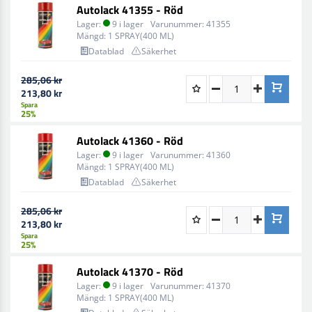
Autolack 41355 - Röd
Lager:
9 i lager
Varunummer:
41355
Mängd:
1 SPRAY(400 ML)
Datablad
Säkerhet
285,06 kr
213,80 kr
Spara
25%
Autolack 41360 - Röd
Lager:
9 i lager
Varunummer:
41360
Mängd:
1 SPRAY(400 ML)
Datablad
Säkerhet
285,06 kr
213,80 kr
Spara
25%
Autolack 41370 - Röd
Lager:
9 i lager
Varunummer:
41370
Mängd:
1 SPRAY(400 ML)