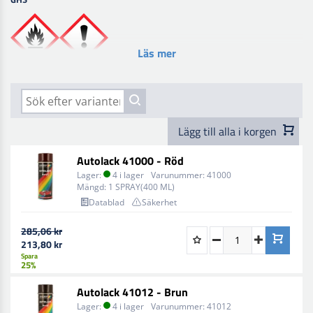
Läs mer
Lägg till alla i korgen
Autolack 41000 - Röd
Lager:
4 i lager
Varunummer:
41000
Mängd:
1 SPRAY(400 ML)
Datablad
Säkerhet
285,06 kr
213,80 kr
Spara
25%
Autolack 41012 - Brun
Lager:
4 i lager
Varunummer:
41012