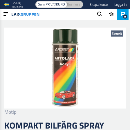
(SEK)
Som PRIVATKUND
Business
Skapa konto
Logga In
inkl. moms
0
Hem
/
Färg och lack
/
Billack
/
Baslack
/
Kompakt Bilfärg Spray
PRODUKTER
Favorit
BRANSCHER
VARUMÄRKEN
BLOGG
NYHETER
Motip
KOMPAKT BILFÄRG SPRAY