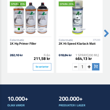
SPARA 25%
SPARA 25%
8 av 8 varianter i lager
17 i lager
Colormatic
Colormatic
C
375330
1K Hg Primer Filler
2K Hi-Speed Klarlack Matt
2
B
282,10 kr
Från
618,84 kr
1 SPRAY(200 ML)
6
211,58 kr
464,13 kr
Se varianter
10.000+
200.000+
OLIKA VAROR
PRODUKTER I LAGER