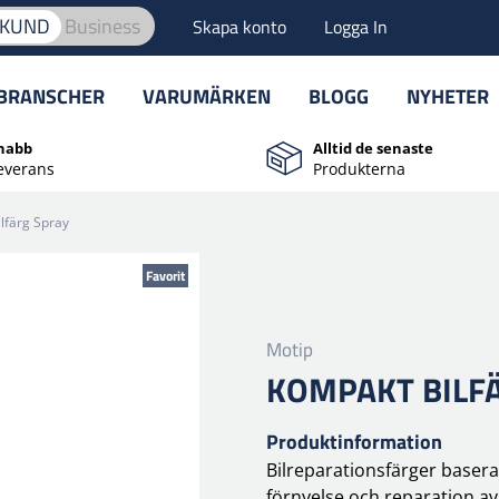
TKUND
Business
Skapa konto
Logga In
BRANSCHER
VARUMÄRKEN
BLOGG
NYHETER
nabb
Alltid de senaste
everans
Produkterna
lfärg Spray
Favorit
Motip
KOMPAKT BILF
Produktinformation
Bilreparationsfärger baser
förnyelse och reparation a