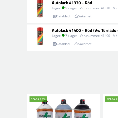
Autolack 41370 - Röd
Lager:
9 i lager
Varunummer:
41370
Mä
Datablad
Säkerhet
Autolack 41400 - Röd (Vw Tornador
Lager:
7 i lager
Varunummer:
41400
Mä
Datablad
Säkerhet
SPARA 25%
SPARA 