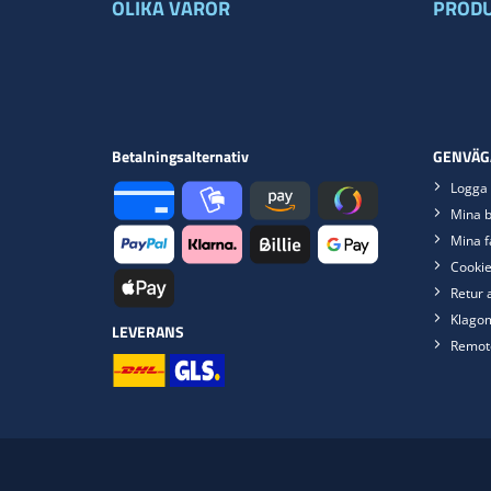
OLIKA VAROR
PRODU
Betalningsalternativ
GENVÄG
Logga 
Mina b
Mina f
Cookie
Retur 
Klago
LEVERANS
Remot