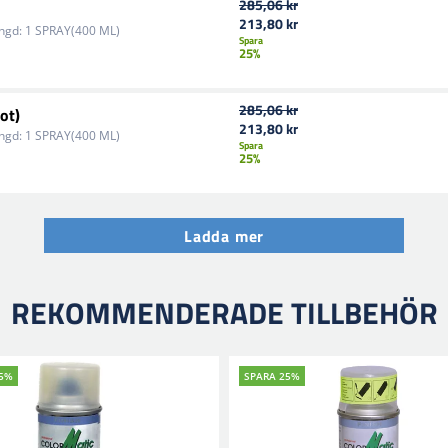
285,06 kr
213,80 kr
ngd:
1 SPRAY(400 ML)
Spara
25%
285,06 kr
ot)
213,80 kr
ngd:
1 SPRAY(400 ML)
Spara
25%
Ladda mer
REKOMMENDERADE TILLBEHÖR
25%
SPARA 25%