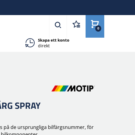
0
Skapa ett konto
direkt
ÄRG SPRAY
as på de ursprungliga bilfärgsnummer, för
v bilkomponenter.