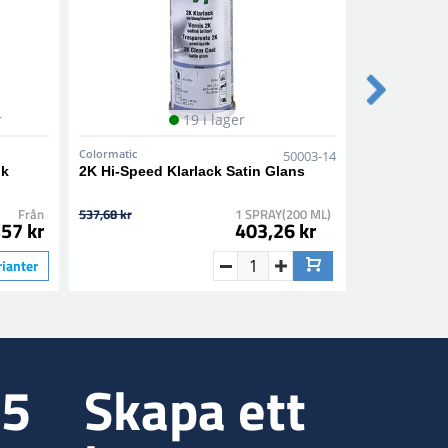
r
19 i lager
Colormatic
Colormatic
50003-14
nk
2K Hi-Speed Klarlack Satin Glans
1K Epoxy Pr
Från
537,68 kr
1 SPRAY(200 ML)
282,10 kr
57 kr
403,26 kr
rianter
35
Skapa ett