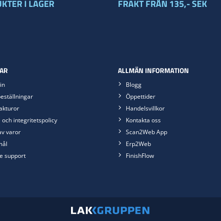
KTER I LAGER
FRAKT FRÅN 135,- SEK
AR
ALLMÄN INFORMATION
in
Blogg
eställningar
Öppettider
akturor
Handelsvillkor
 och integritetspolicy
Kontakta oss
av varor
Scan2Web App
mål
Erp2Web
e support
FinishFlow