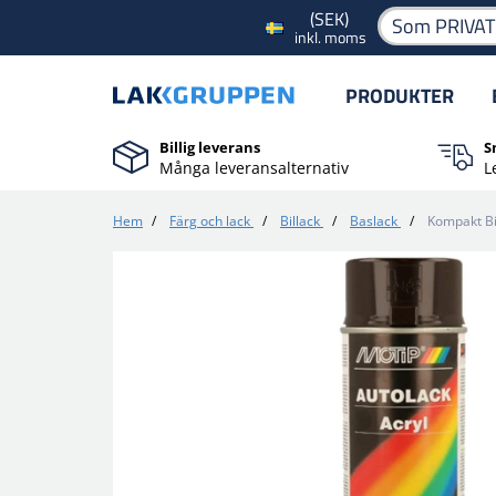
(SEK)
Som PRIVA
inkl. moms
PRODUKTER
Billig leverans
S
Många leveransalternativ
L
Hem
/
Färg och lack
/
Billack
/
Baslack
/
Kompakt Bi