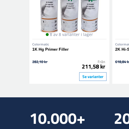
8 av 8 varianter i lager
Colormatic
Colormat
1K Hg Primer Filler
2K Hi-
282,10 kr
Från
618,84 k
211,58 kr
Se varianter
10.000+
2