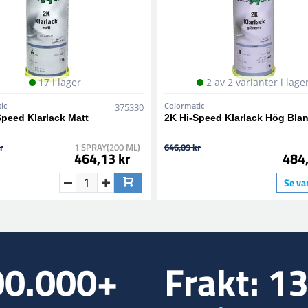
17 i lager
2 av 2 varianter i lage
ic
Colormatic
375330
Speed Klarlack Matt
2K Hi-Speed Klarlack Hög Bla
r
1 SPRAY(200 ML)
646,09 kr
464,13 kr
484,
Se va
00.000+
Frakt: 1