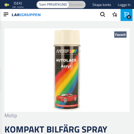
(SEK)
Som PRIVATKUND
Business
Skapa konto
Logga In
inkl. moms
0
Hem
/
Färg och lack
/
Billack
/
Baslack
/
Kompakt Bilfärg Spray
PRODUKTER
Favorit
BRANSCHER
VARUMÄRKEN
BLOGG
NYHETER
Motip
KOMPAKT BILFÄRG SPRAY