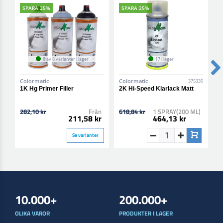
SPARA 25%
SPARA 25%
8 av 8 varianter i lager
17 i lager
Colormatic
Colormatic
C
375330
1K Hg Primer Filler
2K Hi-Speed Klarlack Matt
2
B
282,10 kr
Från
618,84 kr
1 SPRAY(200 ML)
6
211,58 kr
464,13 kr
Se varianter
10.000+
200.000+
OLIKA VAROR
PRODUKTER I LAGER