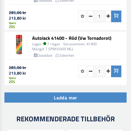
Datablad
Säkerhet
285,06 kr
213,80 kr
Spara
25%
Autolack 41400 - Röd (Vw Tornadorot)
Lager:
7 i lager
Varunummer:
41400
Mängd:
1 SPRAY(400 ML)
Datablad
Säkerhet
285,06 kr
213,80 kr
Spara
25%
Ladda mer
REKOMMENDERADE TILLBEHÖR