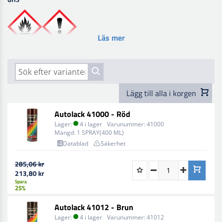
Läs mer
Lägg till alla i korgen
Autolack 41000 - Röd
Lager:
4 i lager
Varunummer:
41000
Mängd:
1 SPRAY(400 ML)
Datablad
Säkerhet
285,06 kr
213,80 kr
Spara
25%
Autolack 41012 - Brun
Lager:
4 i lager
Varunummer:
41012