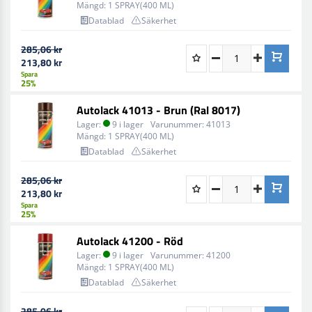
Mängd:
1 SPRAY(400 ML)
Datablad
Säkerhet
285,06 kr
213,80 kr
Spara
25%
Autolack 41013 - Brun (Ral 8017)
Lager:
9 i lager
Varunummer:
41013
Mängd:
1 SPRAY(400 ML)
Datablad
Säkerhet
285,06 kr
213,80 kr
Spara
25%
Autolack 41200 - Röd
Lager:
9 i lager
Varunummer:
41200
Mängd:
1 SPRAY(400 ML)
Datablad
Säkerhet
285,06 kr