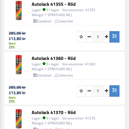
Autolack 41355 - Röd
Lager:
9 i lager
Varunummer:
41355
Mängd:
1 SPRAY(400 ML)
Datablad
Säkerhet
285,06 kr
213,80 kr
Spara
25%
Autolack 41360 - Röd
Lager:
9 i lager
Varunummer:
41360
Mängd:
1 SPRAY(400 ML)
Datablad
Säkerhet
285,06 kr
213,80 kr
Spara
25%
Autolack 41370 - Röd
Lager:
9 i lager
Varunummer:
41370
Mängd:
1 SPRAY(400 ML)