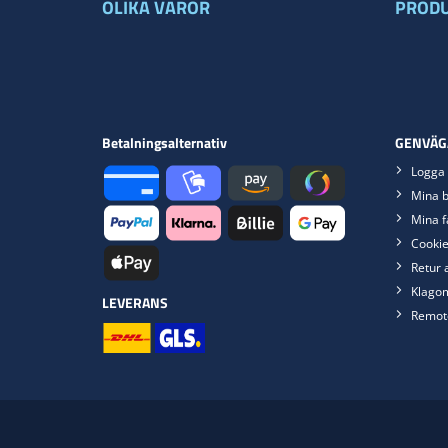
OLIKA VAROR
PRODU
Betalningsalternativ
GENVÄG
Logga 
Mina b
Mina f
Cookie
Retur 
Klago
LEVERANS
Remot