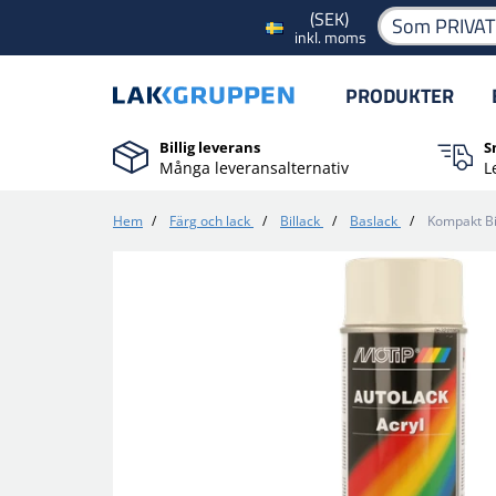
(SEK)
Som PRIVA
inkl. moms
PRODUKTER
Billig leverans
S
Många leveransalternativ
L
Hem
/
Färg och lack
/
Billack
/
Baslack
/
Kompakt Bi