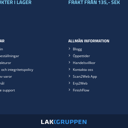
KTER I LAGER
FRAKT FRÅN 135,- SEK
AR
ALLMÄN INFORMATION
in
Blogg
eställningar
Öppettider
akturor
Handelsvillkor
 och integritetspolicy
Kontakta oss
av varor
Scan2Web App
mål
Erp2Web
e support
FinishFlow