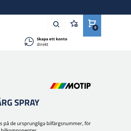
0
Skapa ett konto
direkt
ÄRG SPRAY
as på de ursprungliga bilfärgsnummer, för
v bilkomponenter.