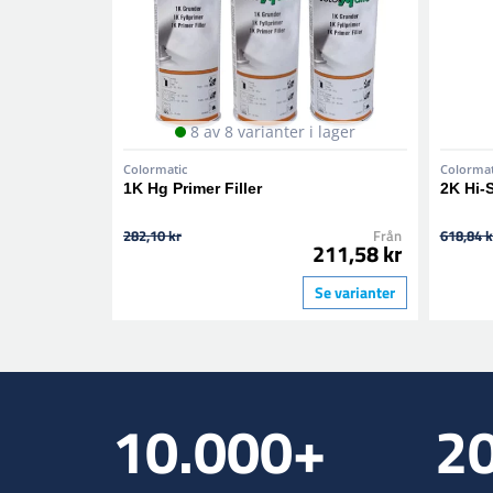
8 av 8 varianter i lager
Colormatic
Colormat
1K Hg Primer Filler
2K Hi-
282,10 kr
Från
618,84 k
211,58 kr
Se varianter
10.000+
2