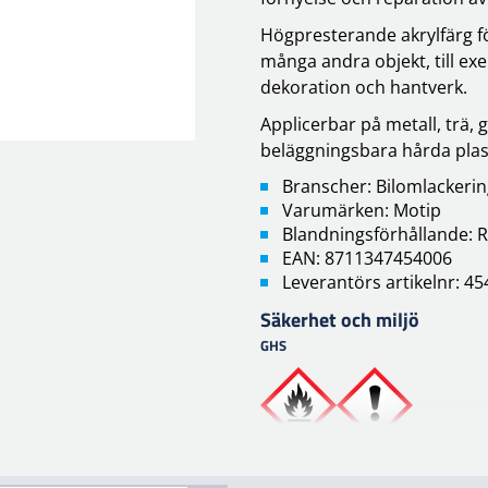
Högpresterande akrylfärg för
många andra objekt, till exe
dekoration och hantverk.
Applicerbar på metall, trä,
beläggningsbara hårda plas
Branscher: Bilomlackeri
Varumärken: Motip
Blandningsförhållande: R
EAN: 8711347454006
Leverantörs artikelnr: 4
Säkerhet och miljö
GHS