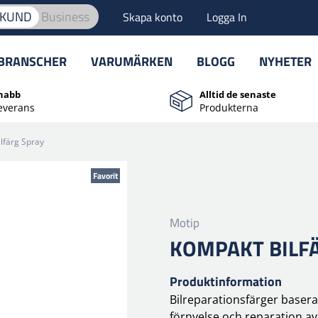
TKUND
Business
Skapa konto
Logga In
BRANSCHER
VARUMÄRKEN
BLOGG
NYHETER
nabb
Alltid de senaste
everans
Produkterna
lfärg Spray
Favorit
Motip
KOMPAKT BILF
Produktinformation
Bilreparationsfärger baser
förnyelse och reparation a