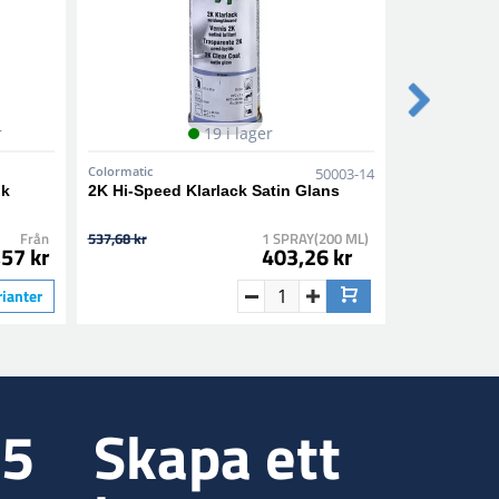
r
19 i lager
Colormatic
Colormatic
50003-14
nk
2K Hi-Speed Klarlack Satin Glans
1K Epoxy Pr
Från
537,68 kr
1 SPRAY(200 ML)
282,10 kr
57 kr
403,26 kr
rianter
35
Skapa ett