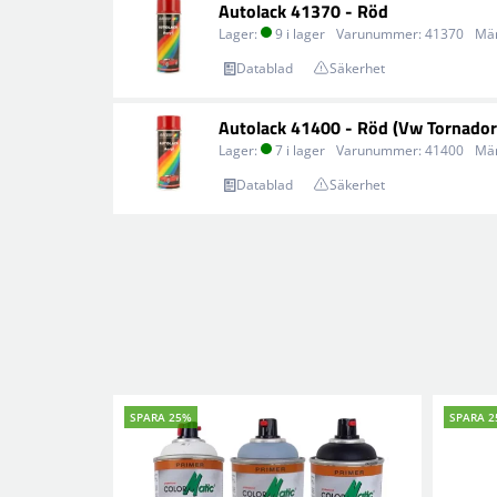
Autolack 41370 - Röd
Lager:
9 i lager
Varunummer:
41370
Mä
Datablad
Säkerhet
Autolack 41400 - Röd (Vw Tornador
Lager:
7 i lager
Varunummer:
41400
Mä
Datablad
Säkerhet
SPARA 25%
SPARA 