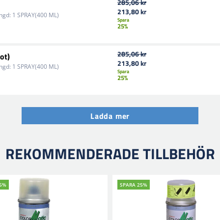
285,06 kr
213,80 kr
ngd:
1 SPRAY(400 ML)
Spara
25%
285,06 kr
ot)
213,80 kr
ngd:
1 SPRAY(400 ML)
Spara
25%
Ladda mer
REKOMMENDERADE TILLBEHÖR
25%
SPARA 25%