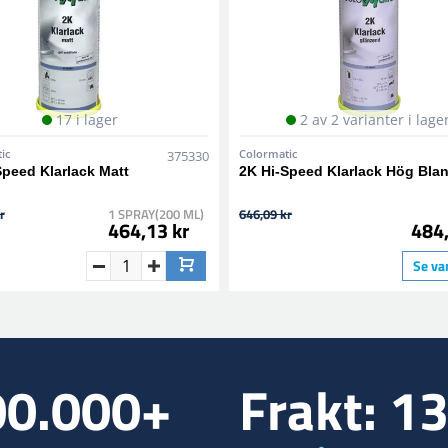
17 i lager
2 av 2 varianter i lage
ic
Colormatic
375330
Speed Klarlack Matt
2K Hi-Speed Klarlack Hög Bla
r
1 SPRAY(200 ML)
646,09 kr
464,13 kr
484,
Se va
00.000+
Frakt: 1