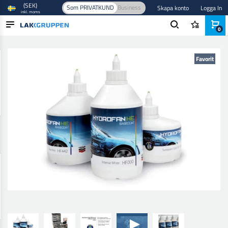
(SEK)
Som PRIVATKUND
Business
Skapa konto
Logga In
inkl. moms
0
Hem
/
Färg och lack
/
Billack
/
Baslack
/
Hydrofan He Basfärg
PRODUKTER
Favorit
BRANSCHER
VARUMÄRKEN
BLOGG
NYHETER