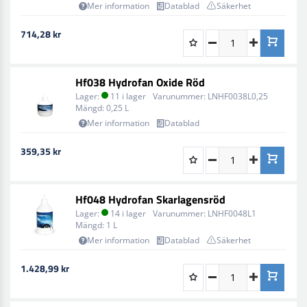
Mer information
Datablad
Säkerhet
714,28 kr
Hf038 Hydrofan Oxide Röd
Lager:
11 i lager
Varunummer:
LNHF0038L0,25
Mängd:
0,25 L
Mer information
Datablad
359,35 kr
Hf048 Hydrofan Skarlagensröd
Lager:
14 i lager
Varunummer:
LNHF0048L1
Mängd:
1 L
Mer information
Datablad
Säkerhet
1.428,99 kr