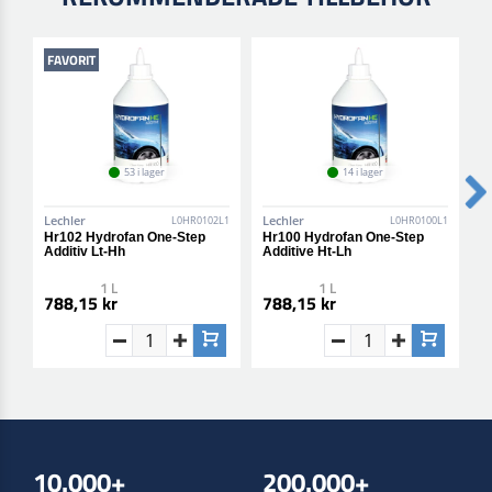
FAVORIT
53 i lager
14 i lager
Lechler
Lechler
L
L0HR0102L1
L0HR0100L1
Hr102 Hydrofan One-Step
Hr100 Hydrofan One-Step
K
Additiv Lt-Hh
Additive Ht-Lh
H
1 L
1 L
788,15 kr
788,15 kr
4
10.000+
200.000+