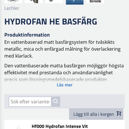
Lechler
HYDROFAN HE BASFÄRG
Produktinformation
En vattenbaserad matt basfärgsystem för tvåskikts
metallic, mica och enfärgad målning för överlackering
med klarlack.
Den vattenbaserade matta basfärgen möjliggör högsta
effektivitet med prestanda och användarvänlighet
precis som lösningsmedelsbaserade produkter.
Läs mer
Ett system av färgade baser, redo att använda utan
någon blandningsmaskin, används för att skapa
tvåskikts färger för bilar, motorcyklar och kommersiella
fordon.
Lägg till alla i korgen
Systemet består av ett kompakt färgbassortiment,
Hf000 Hydrofan Intense Vit
tillgängligt i olika flaskstorlekar (1 lt, 0,5 lt och 0,25 lt).