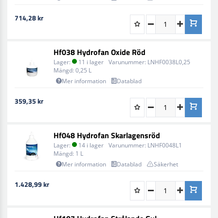
714,28 kr
Hf038 Hydrofan Oxide Röd
Lager:
11 i lager
Varunummer:
LNHF0038L0,25
Mängd:
0,25 L
Mer information
Datablad
359,35 kr
Hf048 Hydrofan Skarlagensröd
Lager:
14 i lager
Varunummer:
LNHF0048L1
Mängd:
1 L
Mer information
Datablad
Säkerhet
1.428,99 kr