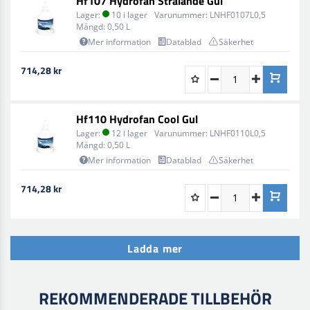
Hf107 Hydrofan Strålande Gul
Lager:
10 i lager
Varunummer:
LNHF0107L0,5
Mängd:
0,50 L
Mer information
Datablad
Säkerhet
714,28 kr
Hf110 Hydrofan Cool Gul
Lager:
12 i lager
Varunummer:
LNHF0110L0,5
Mängd:
0,50 L
Mer information
Datablad
Säkerhet
714,28 kr
Ladda mer
REKOMMENDERADE TILLBEHÖR