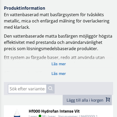
Produktinformation
En vattenbaserad matt basfärgsystem för tvåskikts
metallic, mica och enfärgad målning för överlackering
med klarlack.
Den vattenbaserade matta basfärgen möjliggör högsta
effektivitet med prestanda och användarvänlighet
precis som lösningsmedelsbaserade produkter.
Ett system av färgade baser, redo att använda utan
Läs mer
någon blandningsmaskin, används för att skapa
tvåskikts färger för bilar, motorcyklar och kommersiella
Säkerhet och miljö
Läs mer
fordon.
Systemet består av ett kompakt färgbassortiment,
tillgängligt i olika flaskstorlekar (1 lt, 0,5 lt och 0,25 lt).
Lägg till alla i korgen
Hf000 Hydrofan Intense Vit
Lager:
98 i lager
Varunummer:
LNHF0000L1