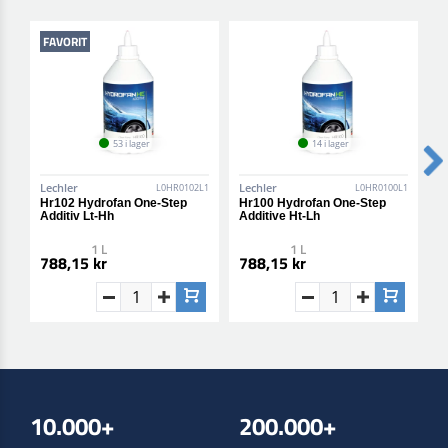
FAVORIT
53 i lager
14 i lager
Lechler
Lechler
L
L0HR0102L1
L0HR0100L1
Hr102 Hydrofan One-Step
Hr100 Hydrofan One-Step
K
Additiv Lt-Hh
Additive Ht-Lh
H
1 L
1 L
788,15 kr
788,15 kr
4
10.000+
200.000+