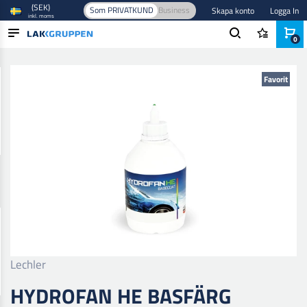
(SEK)
Som PRIVATKUND
Business
Skapa konto
Logga In
inkl. moms
0
Hem
/
Färg och lack
/
Billack
/
Baslack
/
Hydrofan He Basfärg
PRODUKTER
Favorit
BRANSCHER
VARUMÄRKEN
BLOGG
NYHETER
Lechler
HYDROFAN HE BASFÄRG