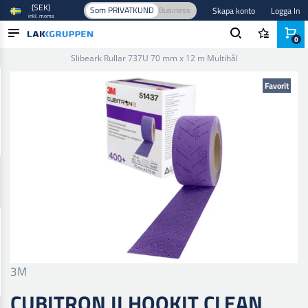
(SEK)
Som PRIVATKUND
Business
Skapa konto
Logga In
inkl. moms
0
Hem
/
Slipmaterial
/
Slibark
/
70 mm
/
Cubitron II Hookit Clean
Slibeark Rullar 737U 70 mm x 12 m Multihål
PRODUKTER
Favorit
BRANSCHER
VARUMÄRKEN
BLOGG
NYHETER
3M
CUBITRON II HOOKIT CLEAN