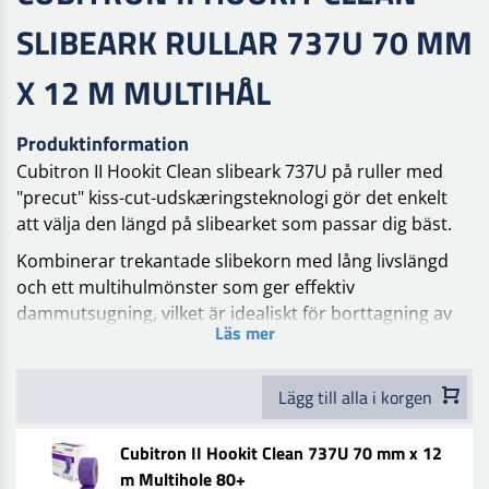
SLIBEARK RULLAR 737U 70 MM
X 12 M MULTIHÅL
Produktinformation
Cubitron II Hookit Clean slibeark 737U på ruller med
"precut" kiss-cut-udskæringsteknologi gör det enkelt
att välja den längd på slibearket som passar dig bäst.
Kombinerar trekantade slibekorn med lång livslängd
och ett multihulmönster som ger effektiv
dammutsugning, vilket är idealiskt för borttagning av
Läs mer
färg, grovslipning av kaross, finslipning och slutlig
förberedelse innan primer eller grundning.
Lägg till alla i korgen
Cubitron II Hookit Clean slibeark på ruller 737U har
utvecklats för utmärkt slipning och lång livslängd vid
Cubitron II Hookit Clean 737U 70 mm x 12
bil- och båtreparationer.
m Multihole 80+