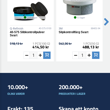
218 i lager
6 i lager
Q-Refinish
3M
3
40-575-0100
88405-94
40-575 Slibkontrollpulver
Slipkontrollfärg Svart
H
Svart
M
518,13 kr
1 PCS(100 G)
542,36 kr
1 PCS(50 G)
1
414,50 kr
488,13 kr
10.000+
200.000+
OLIKA VAROR
PRODUKTER I LAGER
Frakt: 135
Skapa ett konto