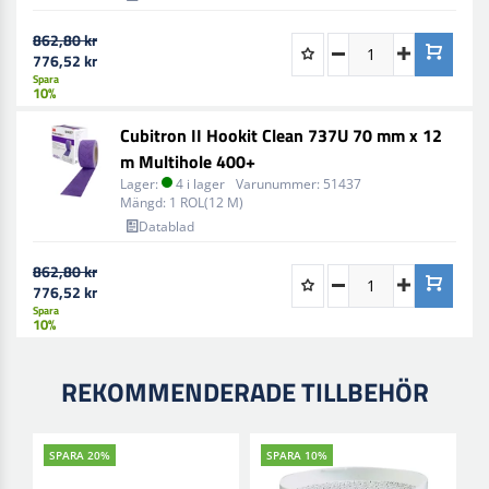
862,80 kr
776,52 kr
Spara
10%
Cubitron II Hookit Clean 737U 70 mm x 12
m Multihole 400+
Lager:
4 i lager
Varunummer:
51437
Mängd:
1 ROL(12 M)
Datablad
862,80 kr
776,52 kr
Spara
10%
REKOMMENDERADE TILLBEHÖR
SPARA 20%
SPARA 10%