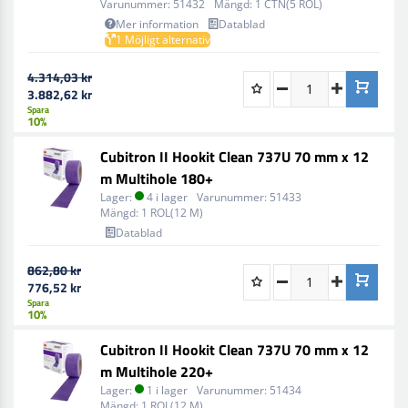
Varunummer:
51432
Mängd:
1 CTN(5 ROL)
Den unika kiss-cut-udskæringsteknologi gör det enkelt
Mer information
Datablad
1 Möjligt alternativ
att välja den ark längd som är bäst för projektet.
4.314,03 kr
3.882,62 kr
Spara
10%
Cubitron II Hookit Clean 737U 70 mm x 12
m Multihole 180+
Lager:
4 i lager
Varunummer:
51433
Mängd:
1 ROL(12 M)
Datablad
862,80 kr
776,52 kr
Spara
10%
Cubitron II Hookit Clean 737U 70 mm x 12
m Multihole 220+
Lager:
1 i lager
Varunummer:
51434
Mängd:
1 ROL(12 M)