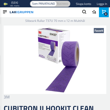
(SEK)
Som PRIVATKUND
Business
Skapa konto
Logga In
inkl. moms
0
Hem
/
Slipmaterial
/
Slibark
/
70 mm
/
Cubitron II Hookit Clean
Slibeark Rullar 737U 70 mm x 12 m Multihål
PRODUKTER
Favorit
BRANSCHER
VARUMÄRKEN
BLOGG
NYHETER
3M
CUBITRON II HOOKIT CLEAN