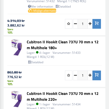
Varunummer:
51432
Mängd:
1 CTN(5 ROL)
Den unika kiss-cut-udskæringsteknologi gör det enkelt
Mer information
Datablad
1 Möjligt alternativ
att välja den ark längd som är bäst för projektet.
4.314,03 kr
3.882,62 kr
Spara
10%
Cubitron II Hookit Clean 737U 70 mm x 12
m Multihole 180+
Lager:
4 i lager
Varunummer:
51433
Mängd:
1 ROL(12 M)
Datablad
862,80 kr
776,52 kr
Spara
10%
Cubitron II Hookit Clean 737U 70 mm x 12
m Multihole 220+
Lager:
1 i lager
Varunummer:
51434
Mängd:
1 ROL(12 M)