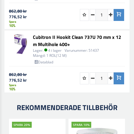
862,80 kr
776,52 kr
Spara
10%
Cubitron II Hookit Clean 737U 70 mm x 12
m Multihole 400+
Lager:
4 i lager
Varunummer:
51437
Mängd:
1 ROL(12 M)
Datablad
862,80 kr
776,52 kr
Spara
10%
REKOMMENDERADE TILLBEHÖR
SPARA 20%
SPARA 10%