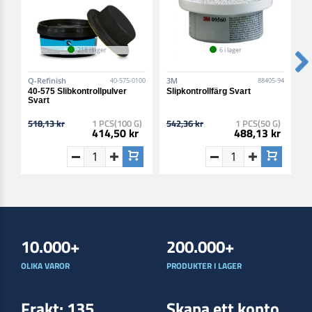
218 i lager
6 i lager
Q-Refinish
3M
3
40-575-0100
88405-94
40-575 Slibkontrollpulver
Slipkontrollfärg Svart
H
Svart
M
518,13 kr
1 PCS(100 G)
542,36 kr
1 PCS(50 G)
1
414,50 kr
488,13 kr
10.000+
200.000+
OLIKA VAROR
PRODUKTER I LAGER
Frakt: 135
Skapa ett konto