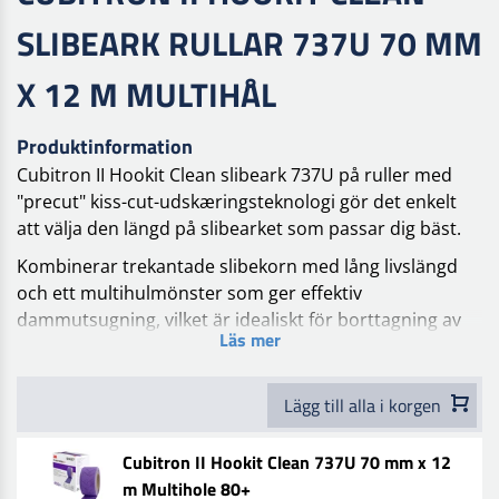
SLIBEARK RULLAR 737U 70 MM
X 12 M MULTIHÅL
Produktinformation
Cubitron II Hookit Clean slibeark 737U på ruller med
"precut" kiss-cut-udskæringsteknologi gör det enkelt
att välja den längd på slibearket som passar dig bäst.
Kombinerar trekantade slibekorn med lång livslängd
och ett multihulmönster som ger effektiv
dammutsugning, vilket är idealiskt för borttagning av
Läs mer
färg, grovslipning av kaross, finslipning och slutlig
förberedelse innan primer eller grundning.
Lägg till alla i korgen
Cubitron II Hookit Clean slibeark på ruller 737U har
utvecklats för utmärkt slipning och lång livslängd vid
Cubitron II Hookit Clean 737U 70 mm x 12
bil- och båtreparationer.
m Multihole 80+