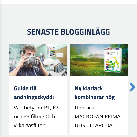
SENASTE BLOGGINLÄGG
Guide till
Ny klarlack
andningsskydd:
kombinerar hög
Förstå filtertyper
glans med minskat
Vad betyder P1, P2
Upptäck
och klasser (P1,
klimatavtryck
och P3 filter? Och
MACROFAN PRIMA
P2, P3)
vilka gasfilter
UHS CLEARCOAT
skyddar mot vad? Få
från Lechler – en