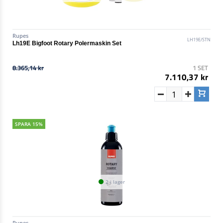
Rupes
LH19E/STN
Lh19E Bigfoot Rotary Polermaskin Set
8.365,14 kr
1 SET
7.110,37 kr
SPARA 15%
2 i lager
Rupes