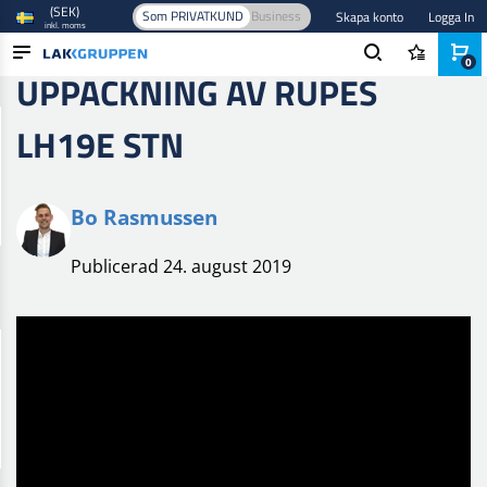
(SEK)
Som PRIVATKUND
Business
Skapa konto
Logga In
inkl. moms
0
UPPACKNING AV RUPES
PRODUKTER
LH19E STN
BRANSCHER
VARUMÄRKEN
Bo Rasmussen
BLOGG
Publicerad 24. august 2019
NYHETER