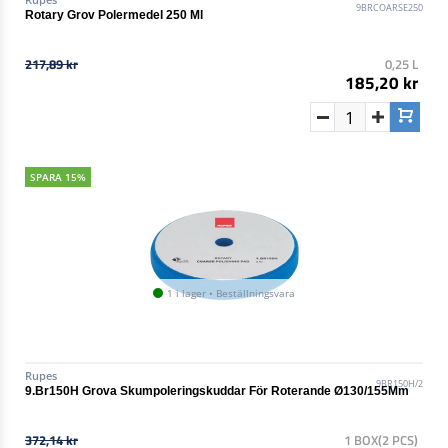
9BRCOARSE250
Rotary Grov Polermedel 250 Ml
217,89 kr
0,25 L
185,20 kr
SPARA 15%
1 i lager • Beställningsvara
Rupes
9BR150H/2
9.Br150H Grova Skumpoleringskuddar För Roterande Ø130/155Mm
372,14 kr
1 BOX(2 PCS)