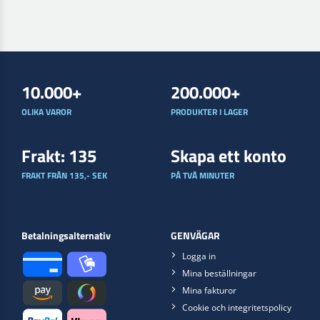
en lättförs[...]
låg-VOC klarlack
med 30 % biob[...]
10.000+
200.000+
OLIKA VAROR
PRODUKTER I LAGER
Frakt: 135
Skapa ett konto
FRAKT FRÅN 135,- SEK
PÅ TVÅ MINUTER
Betalningsalternativ
GENVÄGAR
Logga in
Mina beställningar
Mina fakturor
Cookie och integritetspolicy