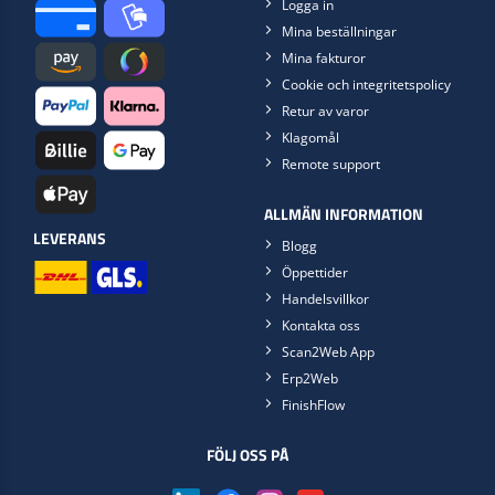
Logga in
Mina beställningar
Mina fakturor
Cookie och integritetspolicy
Retur av varor
Klagomål
Remote support
ALLMÄN INFORMATION
LEVERANS
Blogg
Öppettider
Handelsvillkor
Kontakta oss
Scan2Web App
Erp2Web
FinishFlow
FÖLJ OSS PÅ