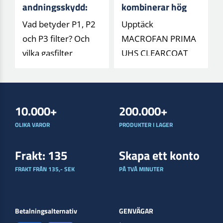
andningsskydd:
kombinerar hög
Förstå filtertyper
glans med minskat
Vad betyder P1, P2
Upptäck
och klasser (P1,
klimatavtryck
och P3 filter? Och
MACROFAN PRIMA
P2, P3)
vilka gasfilter
UHS CLEARCOAT
skyddar mot vad? Få
från Lechler – en
en lättförs[...]
låg-VOC klarlack
med 30 % biob[...]
10.000+
200.000+
OLIKA VAROR
PRODUKTER I LAGER
Frakt: 135
Skapa ett konto
FRAKT FRÅN 135,- SEK
PÅ TVÅ MINUTER
Betalningsalternativ
GENVÄGAR