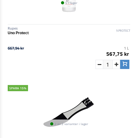
5 i lager
Rupes
9.PROTECT
Uno Protect
667,94 kr
1 L
567,75 kr
SPARA 15%
2 av 2 varianter i lager