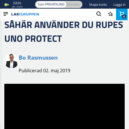
(SEK)
Som PRIVATKUND
Business
Skapa konto
Logga In
inkl. moms
0
SÅHÄR ANVÄNDER DU RUPES
PRODUKTER
UNO PROTECT
BRANSCHER
VARUMÄRKEN
Bo Rasmussen
BLOGG
Publicerad 02. maj 2019
NYHETER