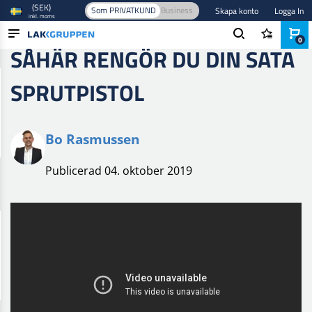
(SEK)
Som PRIVATKUND
Business
Skapa konto
Logga In
inkl. moms
0
SÅHÄR RENGÖR DU DIN SATA
PRODUKTER
SPRUTPISTOL
BRANSCHER
VARUMÄRKEN
Bo Rasmussen
BLOGG
Publicerad 04. oktober 2019
NYHETER