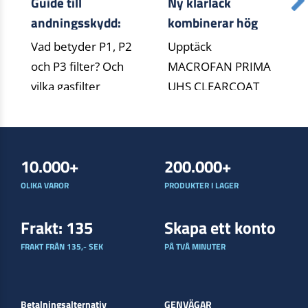
Guide till
Ny klarlack
andningsskydd:
kombinerar hög
Förstå filtertyper
glans med minskat
Vad betyder P1, P2
Upptäck
och klasser (P1,
klimatavtryck
och P3 filter? Och
MACROFAN PRIMA
P2, P3)
vilka gasfilter
UHS CLEARCOAT
skyddar mot vad? Få
från Lechler – en
en lättförs[...]
låg-VOC klarlack
med 30 % biob[...]
10.000+
200.000+
OLIKA VAROR
PRODUKTER I LAGER
Frakt: 135
Skapa ett konto
FRAKT FRÅN 135,- SEK
PÅ TVÅ MINUTER
Betalningsalternativ
GENVÄGAR