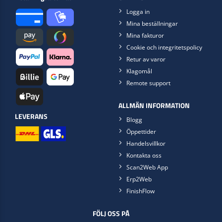
Logga in
Mina beställningar
Mina fakturor
Cookie och integritetspolicy
Retur av varor
Klagomål
Remote support
ALLMÄN INFORMATION
LEVERANS
Blogg
Öppettider
Handelsvillkor
Kontakta oss
Scan2Web App
Erp2Web
FinishFlow
FÖLJ OSS PÅ