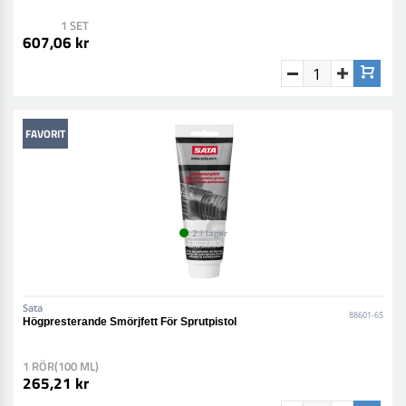
1 SET
607,06 kr
FAVORIT
2 i lager
Sata
88601-65
Högpresterande Smörjfett För Sprutpistol
1 RÖR(100 ML)
265,21 kr