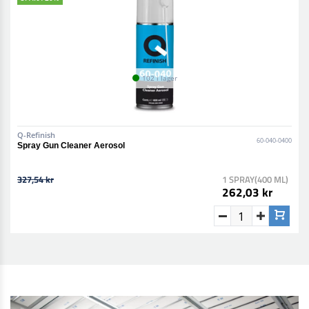
102 i lager
Q-Refinish
60-040-0400
Spray Gun Cleaner Aerosol
327,54 kr
1 SPRAY(400 ML)
262,03 kr