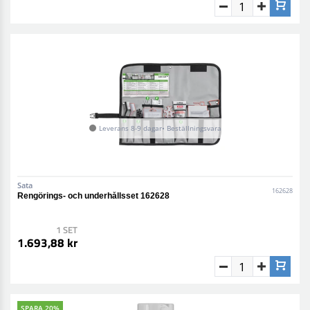
Leverans 8-9 dagar• Beställningsvara
Sata
162628
Rengörings- och underhållsset 162628
1 SET
1.693,88 kr
SPARA 20%