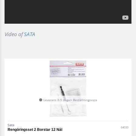
Vide
o af
SATA
Leverans 8-9 dagar• Beställningsvara
Sata
64030
Rengöringsset 2 Borstar 12 Nål