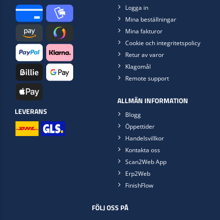
Logga in
Mina beställningar
Mina fakturor
Cookie och integritetspolicy
Retur av varor
Klagomål
Remote support
ALLMÄN INFORMATION
LEVERANS
Blogg
Öppettider
Handelsvillkor
Kontakta oss
Scan2Web App
Erp2Web
FinishFlow
FÖLJ OSS PÅ