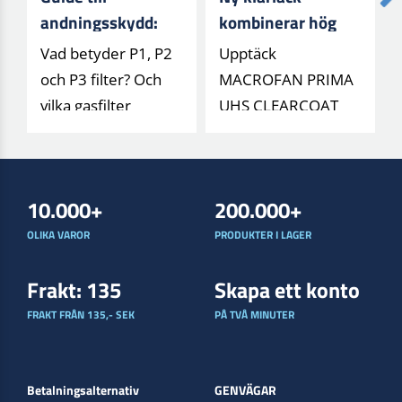
andningsskydd:
kombinerar hög
Förstå filtertyper
glans med minskat
Vad betyder P1, P2
Upptäck
och klasser (P1,
klimatavtryck
och P3 filter? Och
MACROFAN PRIMA
P2, P3)
vilka gasfilter
UHS CLEARCOAT
skyddar mot vad? Få
från Lechler – en
en lättförs[...]
låg-VOC klarlack
med 30 % biob[...]
10.000+
200.000+
OLIKA VAROR
PRODUKTER I LAGER
Frakt: 135
Skapa ett konto
FRAKT FRÅN 135,- SEK
PÅ TVÅ MINUTER
Betalningsalternativ
GENVÄGAR