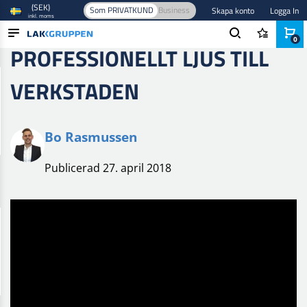
(SEK)
Som PRIVATKUND
Business
Skapa konto
Logga In
inkl. moms
0
PROFESSIONELLT LJUS TILL
PRODUKTER
VERKSTADEN
BRANSCHER
VARUMÄRKEN
Bo Rasmussen
BLOGG
Publicerad 27. april 2018
NYHETER