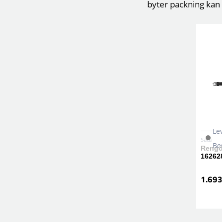
byter packning kan 
Le
Sata
Be
Rengö
16262
1.693