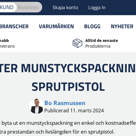
TKUND
Business
Skapa konto
Logga In
BRANSCHER
VARUMÄRKEN
BLOGG
NYHETER
nabb
Alltid de senaste
everans
Produkterna
TER MUNSTYCKSPACKNING
SPRUTPISTOL
Bo Rasmussen
Publicerad 11. marts 2024
tt byta ut en munstyckspackning en enkel och kostnadseffe
tra prestandan och livslängden för en sprutpistol.