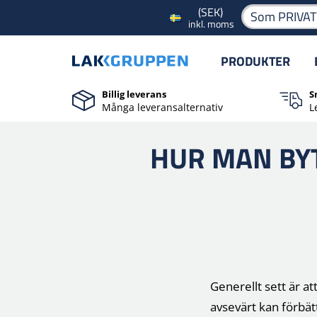
(SEK)
Som PRIVA
inkl. moms
PRODUKTER
Billig leverans
S
Många leveransalternativ
L
HUR MAN BY
Generellt sett är a
avsevärt kan förbät