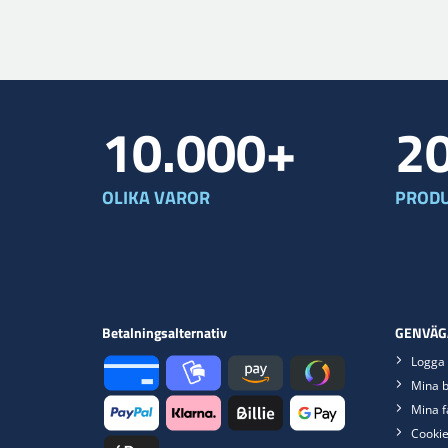
10.000+
2
OLIKA VAROR
PRODU
Betalningsalternativ
GENVÄG
Logga 
Mina b
Mina f
Cookie