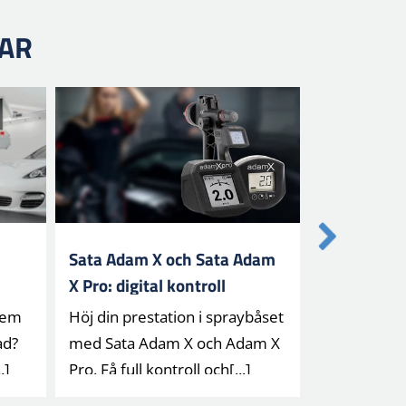
LAR
Sata Adam X och Sata Adam
Sata Jet X:
X Pro: digital kontroll
sprutpistol
stem
Höj din prestation i spraybåset
Upplev den 
ad?
med Sata Adam X och Adam X
sprutpistol
.]
Pro. Få full kontroll och[...]
munstyckste
preci[...]