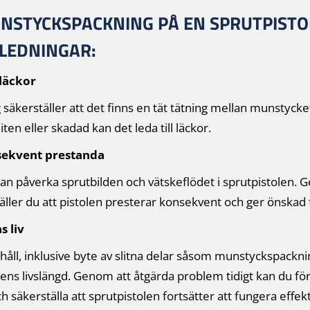
NSTYCKSPACKNING PÅ EN SPRUTPISTOL
NLEDNINGAR:
läckor
äkerställer att det finns en tät tätning mellan munstycke
iten eller skadad kan det leda till läckor.
sekvent prestanda
kan påverka sprutbilden och vätskeflödet i sprutpistolen. 
ller du att pistolen presterar konsekvent och ger önskad f
s liv
ll, inklusive byte av slitna delar såsom munstyckspackning,
lens livslängd. Genom att åtgärda problem tidigt kan du för
 säkerställa att sprutpistolen fortsätter att fungera effek