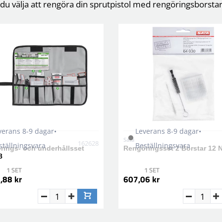
du välja att rengöra din sprutpistol med rengöringsborstar
verans 8-9 dagar•
Leverans 8-9 dagar•
Sata
162628
ställningsvara
Beställningsvara
rings- och underhållsset
Rengöringsset 2 Borstar 12 N
8
1 SET
1 SET
,88 kr
607,06 kr