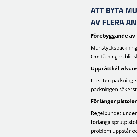
ATT BYTA MU
AV FLERA A
Förebyggande av 
Munstyckspackning s
Om tätningen blir sl
Upprätthålla kon
En sliten packning 
packningen säkerstä
Förlänger pistolen
Regelbundet underhå
förlänga sprutpisto
problem uppstår och