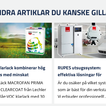
DRA ARTIKLAR DU KANSKE GIL
larlack kombinerar hög
RUPES utsugssystem:
ns med minskat
effektiva lösningar för
atavtryck
verkstäder
täck MACROFAN PRIMA
Är du osäker på vilket sy
CLEARCOAT från Lechler
som är bäst för din verkst
 låg-VOC klarlack med 30
Vi erbjuder professionell[..
b[...]