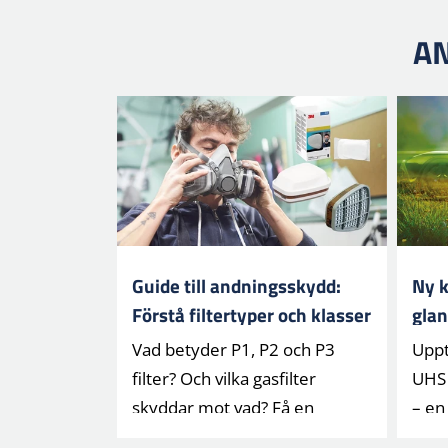
AN
Guide till andningsskydd:
Ny k
Förstå filtertyper och klasser
gla
(P1, P2, P3)
klim
Vad betyder P1, P2 och P3
Upp
filter? Och vilka gasfilter
UHS 
skyddar mot vad? Få en
– en
lättförs[...]
% bio