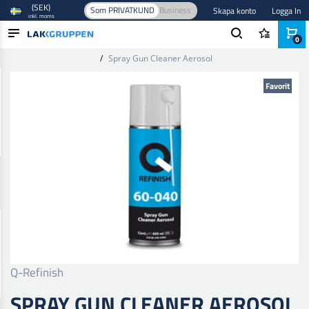
(SEK)
Som PRIVATKUND
Business
Skapa konto
Logga In
inkl. moms
0
Hem
/
Verktyg och utrustning
/
Verkstadutrustning
/
Pistolvaskare
/
Spray Gun Cleaner Aerosol
PRODUKTER
Favorit
BRANSCHER
VARUMÄRKEN
BLOGG
NYHETER
Q-Refinish
SPRAY GUN CLEANER AEROSOL