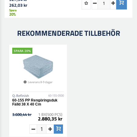
262,03 kr
Spara
20%
REKOMMENDERADE TILLBEHÖR
SPARA 20%
Leverans 8-9 dagar
Q-Refinish
60-155-0500
60-155 PP Rengöringsduk
Fälld 38 X 40 Cm
3.600,44 kr
1 BX(500 PCS)
2.880,35 kr