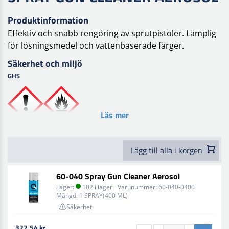
Produktinformation
Effektiv och snabb rengöring av sprutpistoler. Lämplig
för lösningsmedel och vattenbaserade färger.
Säkerhet och miljö
GHS
Läs mer
Lägg till alla i korgen
60-040 Spray Gun Cleaner Aerosol
Lager:
102 i lager
Varunummer:
60-040-0400
Mängd:
1 SPRAY(400 ML)
Säkerhet
327,54 kr