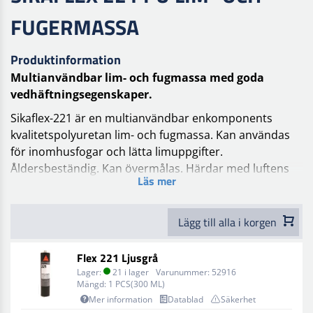
FUGERMASSA
Produktinformation
Multianvändbar lim- och fugmassa med goda
vedhäftningsegenskaper.
Sikaflex-221 är en multianvändbar enkomponents
kvalitetspolyuretan lim- och fugmassa. Kan användas
för inomhusfogar och lätta limuppgifter.
Åldersbeständig. Kan övermålas. Härdar med luftens
Läs mer
fuktighet.
Användning
Lägg till alla i korgen
Sikaflex®-221 har god vedhäftning till många olika
material och bildar permanent elastiska fogar med hög
Flex 221 Ljusgrå
vedhäftningsstyrka. Lämplig för material som metall,
Lager:
21 i lager
Varunummer:
52916
metallprimer och färger (tvåkomponentsystem),
Mängd:
1 PCS(300 ML)
keramiska material och plast.
Mer information
Datablad
Säkerhet