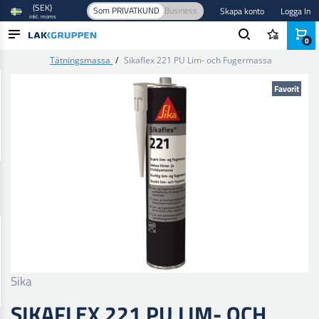
(SEK)
Som PRIVATKUND
Business
Skapa konto
Logga In
inkl. moms
0
Hem
/
Spackel, tätning och lim
/
Lim och tätningsmedel
/
Tätningsmassa
/
Sikaflex 221 PU Lim- och Fugermassa
PRODUKTER
Favorit
BRANSCHER
VARUMÄRKEN
BLOGG
NYHETER
Sika
SIKAFLEX 221 PU LIM- OCH