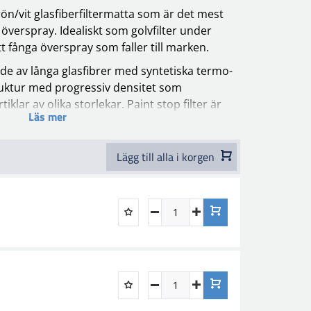
grön/vit glasfiberfiltermatta som är det mest
a överspray. Idealiskt som golvfilter under
tt fånga överspray som faller till marken.
rkade av långa glasfibrer med syntetiska termo-
uktur med progressiv densitet som
iklar av olika storlekar. Paint stop filter är
Läs mer
 vitt på luftuttagssidan och säljs i rullar med
n fritt välja mellan olika bredder som passar
Lägg till alla i korgen
 temperatur (upp till 180 °C - DIN8279/12),
lterklassificering: EU3 (EUROVENT4/5) – G3 (EN
r för målerikabinen.
utbrett inom industri- och
nvänds av många branscher. Paint stop filter
 andra luftfilter, såsom förfilter, för att ge
ringen.