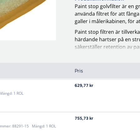
Paint stop golvfilter är en 
använda filtret för att fång
galler i målerikabinen, för a
Paint stop filtren är tillve
härdande hartser på en str
säkerställer retention av part
grönt på luftintagssidan och
en längd av 20 m, men du ka
dina behov.
Pris
Med god motståndskraft mot
629,77 kr
en tjocklek på 60 mm och fi
Mängd:
1 ROL
779) får du här ett bra filte
Paint stop filter är mycket 
bilmålningsindustrin, men a
755,73 kr
används ofta tillsammans med
ummer:
88291-15
Mängd:
1 ROL
den mest effektiva luftfiltre