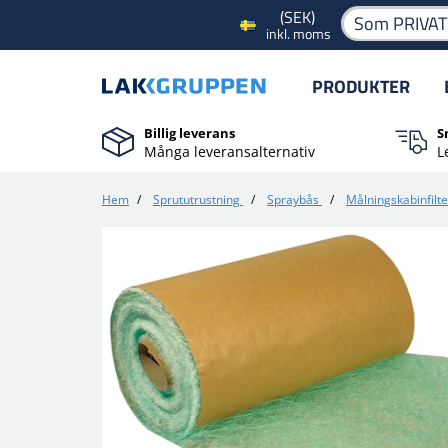
(SEK)
Som PRIVA
inkl. moms
PRODUKTER
Billig leverans
S
Många leveransalternativ
L
Hem
/
Sprututrustning
/
Spraybås
/
Målningskabinfilte