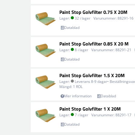
Paint Stop Golvfilter 0.75 X 20M
Lager:
32 i lager
Varunummer:
88291-16
Datablad
Paint Stop Golvfilter 0.85 X 20 M
Lager:
8 i lager
Varunummer:
88291-21
Datablad
Paint Stop Golvfilter 1.5 X 20M
Lager:
Leverans 8-9 dagar• Beställningsva
Mängd:
1 ROL
Mer information
Datablad
Paint Stop Golvfilter 1 X 20M
Lager:
7 i lager
Varunummer:
88291-17
Datablad