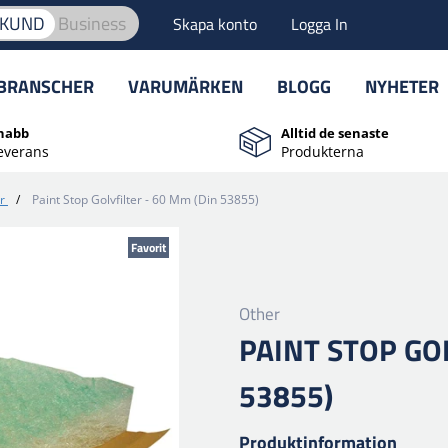
TKUND
Business
Skapa konto
Logga In
BRANSCHER
VARUMÄRKEN
BLOGG
NYHETER
nabb
Alltid de senaste
everans
Produkterna
r
/
Paint Stop Golvfilter - 60 Mm (Din 53855)
Favorit
Other
PAINT STOP GOL
53855)
Produktinformation