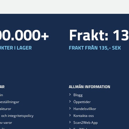
00.000+
Frakt: 1
KTER I LAGER
FRAKT FRÅN 135,- SEK
AR
ALLMÄN INFORMATION
in
Blogg
eställningar
Öppettider
akturor
Handelsvillkor
 och integritetspolicy
Kontakta oss
av varor
Scan2Web App