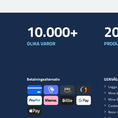
10.000+
2
OLIKA VAROR
PRODU
Betalningsalternativ
GENVÄG
Logga 
Mina b
Mina f
Cookie
Retur 