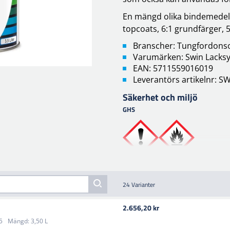
En mängd olika bindemedel 
topcoats, 6:1 grundfärger, 
Branscher: Tungfordons
Varumärken: Swin Lacks
EAN: 5711559016019
Leverantörs artikelnr: S
Säkerhet och miljö
GHS
24 Varianter
2.656,20 kr
5
Mängd:
3,50 L