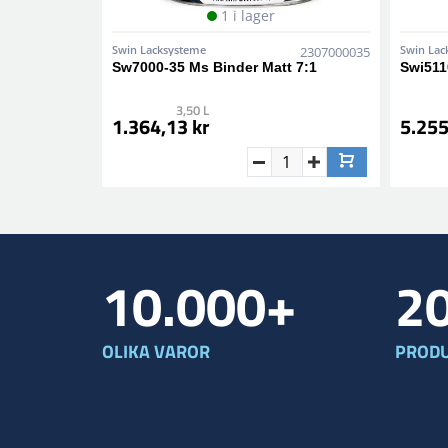
1 i lager
Swin Lacksysteme
Swin Lac
2307000035
Sw7000-35 Ms Binder Matt 7:1
Swi5110
3,50 L
1.364,13 kr
5.255
10.000+
2
OLIKA VAROR
PRODU