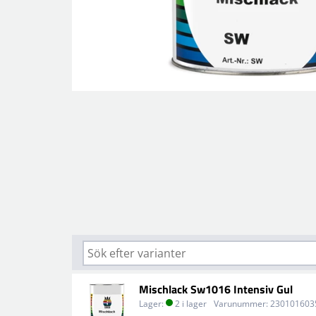
Mischlack Sw1016 Intensiv Gul
Lager:
2 i lager
Varunummer:
230101603