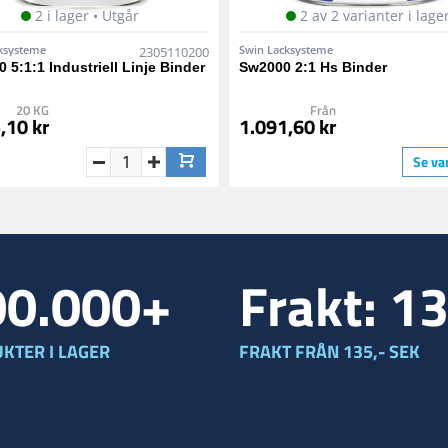
2 i lager • Utgår
2 av 2 varianter i lage
ksysteme
Swin Lacksysteme
2305110200
 5:1:1 Industriell Linje Binder
Sw2000 2:1 Hs Binder
20 KG
Från
,10 kr
1.091,60 kr
Se va
00.000+
Frakt: 1
KTER I LAGER
FRAKT FRÅN 135,- SEK