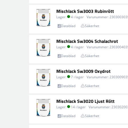
Mischlack Sw3003 Rubinrött
Lager:
4 i lager
Varunummer:
230300303
Datablad
Säkerhet
Mischlack Sw3004 Schalachrot
Lager:
4 i lager
Varunummer:
230300403
Datablad
Säkerhet
Mischlack Sw3009 Oxydrot
Lager:
7 i lager
Varunummer:
230300903
Datablad
Säkerhet
Mischlack Sw3020 Ljust Rött
Lager:
14 i lager
Varunummer:
23030200
Datablad
Säkerhet