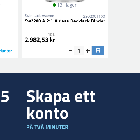
r
13 i lager
Swin Lacksysteme
Swin Lacksyst
2302001100
Sw2200 A 2:1 Airless Decklack Binder
Sw5120 2K 
10 L
25
2.982,53 kr
6.717,56 
rianter
35
Skapa ett
konto
PÅ TVÅ MINUTER