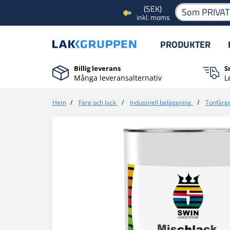
(SEK)
Som PRIVA
inkl. moms
PRODUKTER
Billig leverans
S
Många leveransalternativ
L
Hem
/
Färg och lack
/
Industriell beläggning
/
Tonfärg