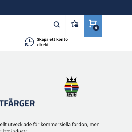
0
Skapa ett konto
direkt
NTFÄRGER
iellt utvecklade för kommersiella fordon, men
lätt industri.