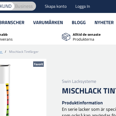
TKUND
Business
Skapa konto
Logga In
BRANSCHER
VARUMÄRKEN
BLOGG
NYHETER
nabb
Alltid de senaste
everans
Produkterna
er
/
Mischlack Tintfärger
Favorit
Swin Lacksysteme
MISCHLACK TI
Produktinformation
En serie lacker som är spec
som också kan användas för 