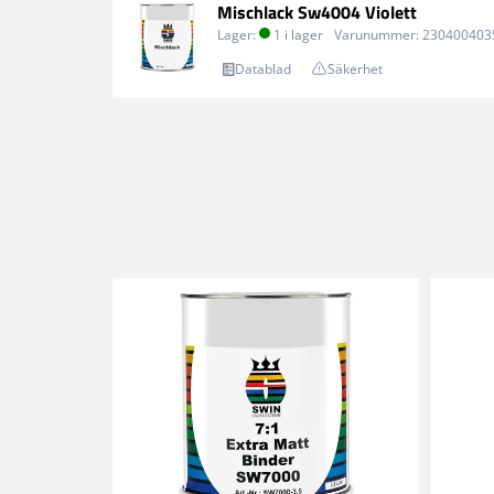
Mischlack Sw4004 Violett
Lager:
1 i lager
Varunummer:
230400403
Datablad
Säkerhet