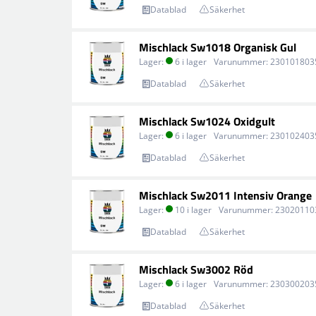
Datablad
Säkerhet
Mischlack Sw1018 Organisk Gul
Lager:
6 i lager
Varunummer:
230101803
Datablad
Säkerhet
Mischlack Sw1024 Oxidgult
Lager:
6 i lager
Varunummer:
230102403
Datablad
Säkerhet
Mischlack Sw2011 Intensiv Orange
Lager:
10 i lager
Varunummer:
23020110
Datablad
Säkerhet
Mischlack Sw3002 Röd
Lager:
6 i lager
Varunummer:
230300203
Datablad
Säkerhet