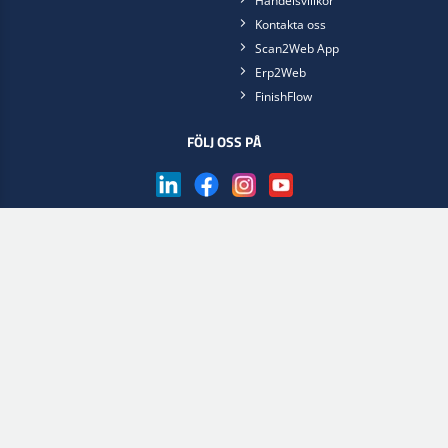
Handelsvillkor
Kontakta oss
Scan2Web App
Erp2Web
FinishFlow
FÖLJ OSS PÅ
Skaffa appen Scan2Web nu
Välj webbshop
Lakgruppen.se