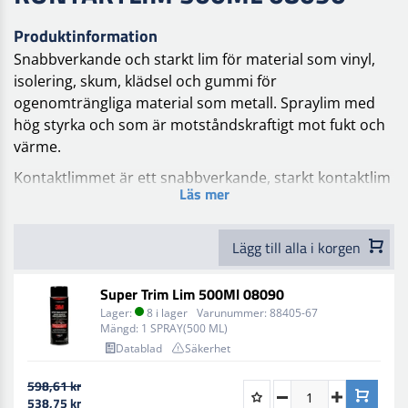
Produktinformation
Snabbverkande och starkt lim för material som vinyl,
isolering, skum, klädsel och gummi för
ogenomträngliga material som metall. Spraylim med
hög styrka och som är motståndskraftigt mot fukt och
värme.
Kontaktlimmet är ett snabbverkande, starkt kontaktlim
Läs mer
i spray för reparations- och restaureringsprojekt på
bilar. Limmet skapar en stark bindning mellan material
som vinyl, isolering, skum, klädsel och gummi till
Lägg till alla i korgen
ogenomträngliga material som metall. Det används
typiskt för att installera nya taklister och
Super Trim Lim 500Ml 08090
isoleringsmattor i motorhuvar. Limmet är
Lager:
8 i lager
Varunummer:
88405-67
motståndskraftigt mot både värme, fukt och
Mängd:
1 SPRAY(500 ML)
Datablad
Säkerhet
mjukgörande oljor.
Så här gör du
598,61 kr
538,75 kr