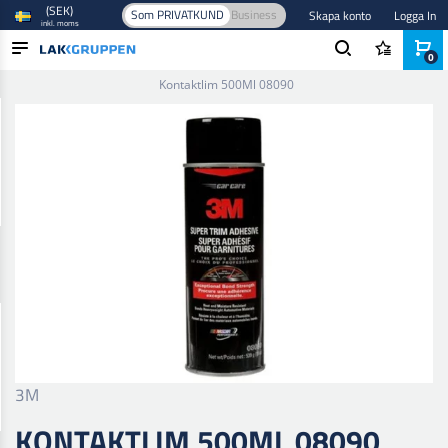
(SEK)
Som PRIVATKUND
Business
Skapa konto
Logga In
inkl. moms
0
Hem
/
Spackel, tätning och lim
/
Lim och tätningsmedel
/
Lim
/
Kontaktlim 500Ml 08090
PRODUKTER
BRANSCHER
VARUMÄRKEN
BLOGG
NYHETER
3M
KONTAKTLIM 500ML 08090