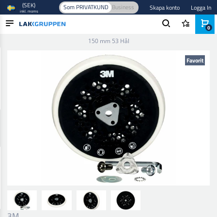
(SEK)
Som PRIVATKUND
Business
Skapa konto
Logga In
inkl. moms
0
Hem
/
Slipmaterial
/
Tillbehör
/
Backup pads
/
Hookit Backplate
150 mm 53 Hål
PRODUKTER
Favorit
BRANSCHER
VARUMÄRKEN
BLOGG
NYHETER
3M