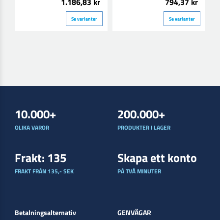
1.186,83 kr
794,37 kr
Se varianter
Se varianter
10.000+
200.000+
OLIKA VAROR
PRODUKTER I LAGER
Frakt: 135
Skapa ett konto
FRAKT FRÅN 135,- SEK
PÅ TVÅ MINUTER
Betalningsalternativ
GENVÄGAR