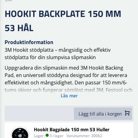
HOOKIT BACKPLATE 150 MM
53 HÅL
Produktinformation
3M Hookit stödplatta – mångsidig och effektiv
stödplatta för din slumpvisa slipmaskin
Uppgradera din slipmaskin med 3M Hookit Backing
Pad, en universell stöddyna designad för att leverera
effektivitet och mångsidighet. Den passar 150 mm/6-
tums skivor och fungerar sömlöst med 3M, Festool och
Läs mer
många andra populära märken av slipmaskiner.
Universelle Kompatibilität: Passend für 150-mm-/6-Zoll-
Lägg till alla i korgen
Scheiben und kompatibel mit 3M- und Festool-
Winkelschleifern sowie anderen beliebten Marken.
Hookit Bagplade 150 mm 53 Huller
Vielseitiges Design: Die Mehrlochoberfläche
Lager:
3 i lager
Varunummer:
30062