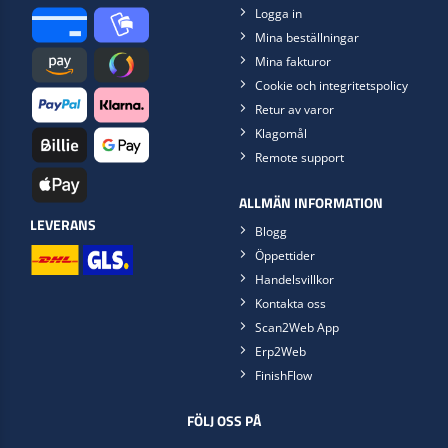
Logga in
Mina beställningar
Mina fakturor
Cookie och integritetspolicy
Retur av varor
Klagomål
Remote support
ALLMÄN INFORMATION
LEVERANS
Blogg
Öppettider
Handelsvillkor
Kontakta oss
Scan2Web App
Erp2Web
FinishFlow
FÖLJ OSS PÅ