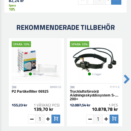
82,24 kr
Spara
10%
REKOMMENDERADE TILLBEHÖR
SPARA 10%
SPARA 10%
86 i lager
2 i lager
3M
3M
3
88400-53
11111-3
P2 Partikelfilter 06925
Tryckluftsförsörjt
H
Andningsskyddssystem S-
200+
155,23 kr
1 VÄSKA(2 PCS)
12.087,54 kr
1 PCS
2
139,70 kr
10.878,78 kr