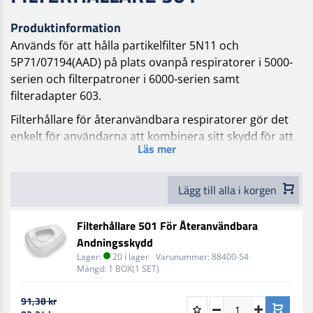
Produktinformation
Används för att hålla partikelfilter 5N11 och
5P71/07194(AAD) på plats ovanpå respiratorer i 5000-
serien och filterpatroner i 6000-serien samt
filteradapter 603.
Filterhållare för återanvändbara respiratorer gör det
enkelt för användarna att kombinera sitt skydd för att
Läs mer
hantera en rad gas-, ång- och partikelfaror eller en
kombination av dessa. Få skräddarsytt skydd för ditt
användningsområde med filterhållare för
Lägg till alla i korgen
återanvändbara respiratorer. Filteradapter gör det
möjligt för användare att kombinera partikelfilter och
Filterhållare 501 För Återanvändbara
gas- och ångfilter och är designad för användning med
Andningsskydd
filter för återanvändbara respiratorer. Filteradaptrar
Lager:
20 i lager
Varunummer:
88400-54
kan enkelt sättas in och tas bort, så att arbetarna kan
Mängd:
1 BOX(1 SET)
justera sina filterkombinationer beroende på de faror
91,38 kr
som uppstår på arbetsplatsen.