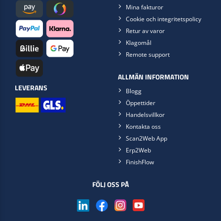
Mina fakturor
Cookie och integritetspolicy
Retur av varor
Klagomål
Remote support
ALLMÄN INFORMATION
LEVERANS
Blogg
Öppettider
Handelsvillkor
Kontakta oss
Scan2Web App
Erp2Web
FinishFlow
FÖLJ OSS PÅ