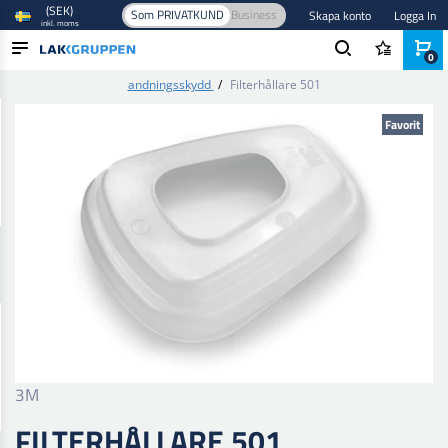
(SEK)
Som PRIVATKUND
Business
Skapa konto
Logga In
inkl. moms
0
Hem
/
Skyddsutrustning
/
Andningsskydd
/
Filter för
andningsskydd
/
Filterhållare 501
PRODUKTER
Favorit
BRANSCHER
VARUMÄRKEN
BLOGG
NYHETER
3M
FILTERHÅLLARE 501