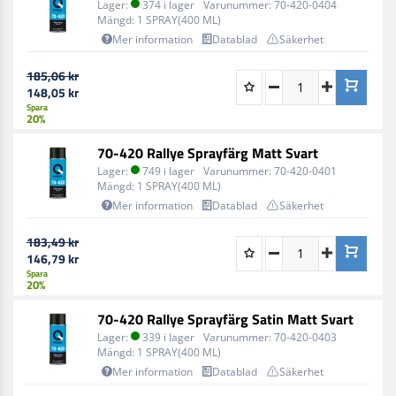
Lager:
374 i lager
Varunummer:
70-420-0404
Mängd:
1 SPRAY(400 ML)
Mer information
Datablad
Säkerhet
185,06 kr
148,05 kr
Spara
20%
70-420 Rallye Sprayfärg Matt Svart
Lager:
749 i lager
Varunummer:
70-420-0401
Mängd:
1 SPRAY(400 ML)
Mer information
Datablad
Säkerhet
183,49 kr
146,79 kr
Spara
20%
70-420 Rallye Sprayfärg Satin Matt Svart
Lager:
339 i lager
Varunummer:
70-420-0403
Mängd:
1 SPRAY(400 ML)
Mer information
Datablad
Säkerhet