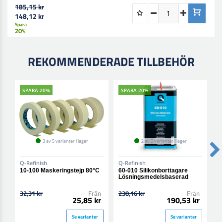
185,15 kr
148,12 kr
Spara
20%
REKOMMENDERADE TILLBEHÖR
SPARA 20%
SPARA 20%
3 av 5 varianter i lager
2 av 2 varianter i lager
Q-Refinish
Q-Refinish
O
10-100 Maskeringstejp 80°C
60-010 Silikonborttagare
N
Lösningsmedelsbaserad
32,31 kr
Från
238,16 kr
Från
25,85 kr
190,53 kr
1
Se varianter
Se varianter