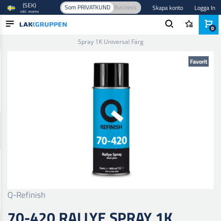
(SEK)
Som PRIVATKUND
Business
Skapa konto
Logga In
inkl. moms
0
Hem
/
Färg och lack
/
Sprayfärg
/
Topplack spray
/
70-420 Rallye
Spray 1K Universal Färg
PRODUKTER
Favorit
BRANSCHER
VARUMÄRKEN
BLOGG
NYHETER
Q-Refinish
70-420 RALLYE SPRAY 1K