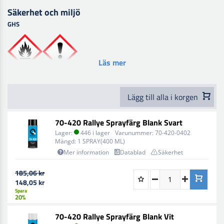
Säkerhet och miljö
GHS
Läs mer
Lägg till alla i korgen
70-420 Rallye Sprayfärg Blank Svart
Lager:
446 i lager
Varunummer:
70-420-0402
Mängd:
1 SPRAY(400 ML)
Mer information
Datablad
Säkerhet
185,06 kr
148,05 kr
Spara
20%
70-420 Rallye Sprayfärg Blank Vit