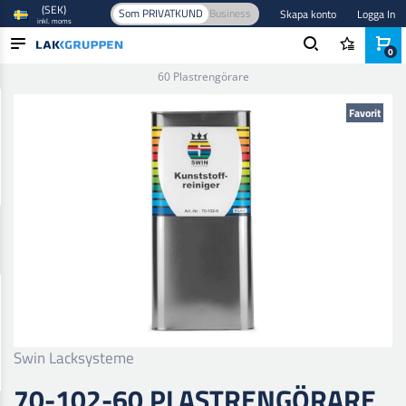
(SEK)
Som PRIVATKUND
Business
Skapa konto
Logga In
inkl. moms
0
Hem
/
Smart repair
/
Plastreparation
/
Plastborttagare
/
70-102-
60 Plastrengörare
PRODUKTER
Favorit
BRANSCHER
VARUMÄRKEN
BLOGG
NYHETER
Swin Lacksysteme
70-102-60 PLASTRENGÖRARE