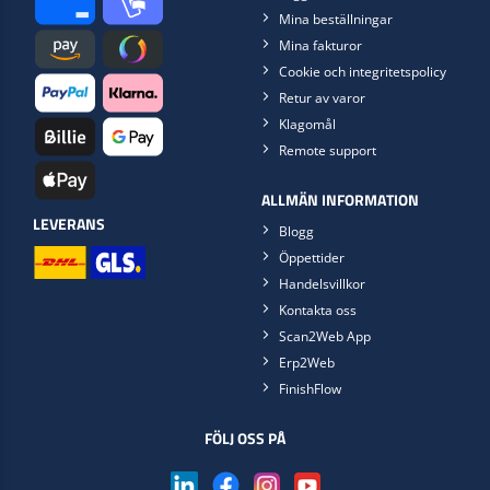
Mina beställningar
Mina fakturor
Cookie och integritetspolicy
Retur av varor
Klagomål
Remote support
ALLMÄN INFORMATION
LEVERANS
Blogg
Öppettider
Handelsvillkor
Kontakta oss
Scan2Web App
Erp2Web
FinishFlow
FÖLJ OSS PÅ