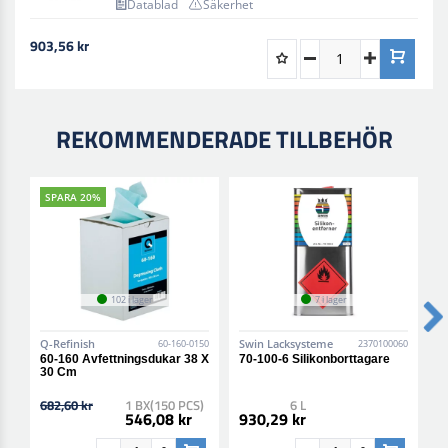
Datablad
Säkerhet
903,56 kr
REKOMMENDERADE TILLBEHÖR
SPARA 20%
102 i lager
7 i lager
Q-Refinish
Swin Lacksysteme
S
60-160-0150
2370100060
60-160 Avfettningsdukar 38 X
70-100-6 Silikonborttagare
7
30 Cm
A
682,60 kr
1 BX(150 PCS)
6 L
546,08 kr
930,29 kr
9