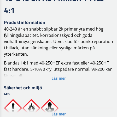
4:1
Produktinformation
40-240 är en snabbt slipbar 2k primer yta med hög
fyllningskapacitet, korrosionsskydd och goda
vidhäftningsegenskaper. Utvecklad för punktreparation
i billack, utan sänkning eller synliga märken på
ytterkanten.
Blandas i 4:1 med 40-250HEF extra fast eller 40-250HF
fast härdare. 5-10% akryl utspädare normal, 99-200 kan
läggas till.
Läs mer
30-55 s, 4 mm DIN, 1,3 - 2,0 mm vid 1,6 - 2,0 bar. HVLP
Säkerhet och miljö
finns det 1,3-2,0 mm och 1,6-2,0 bar. Kan appliceras i 1-
GHS
3 lager med minsta tjocklek på 60-180. Mellan lager 5-8
min, innan tvångstorkning i ugn 10-15 min.
Arbetstid vid 20°C 40-250HEF är cirka 1 timme. 40-
Läs mer