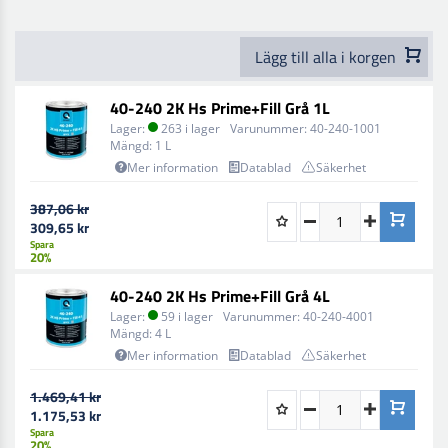
250HF är cirka 2 timmar.
Slipbar 3-5 timmar vid 20 grader, slipbar 30-40 min vid
Lägg till alla i korgen
60°. Kan även IR kortvåg 8 min, medelvåg 10-15 min.
Se tekniskt datablad innan du börjar.
40-240 2K Hs Prime+Fill Grå 1L
Lager:
263 i lager
Varunummer:
40-240-1001
Mängd:
1 L
Mer information
Datablad
Säkerhet
387,06 kr
309,65 kr
Spara
20%
40-240 2K Hs Prime+Fill Grå 4L
Lager:
59 i lager
Varunummer:
40-240-4001
Mängd:
4 L
Mer information
Datablad
Säkerhet
1.469,41 kr
1.175,53 kr
Spara
20%