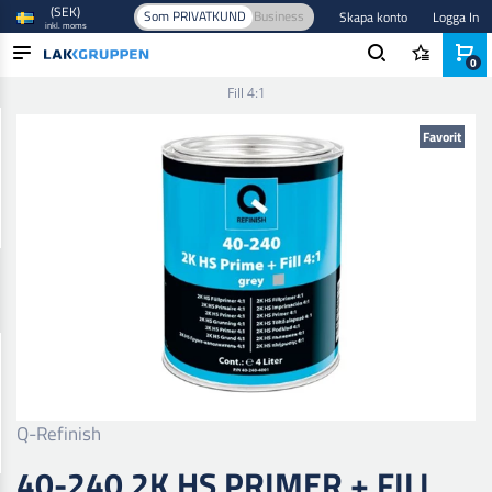
(SEK)
Som PRIVATKUND
Business
Skapa konto
Logga In
inkl. moms
0
Hem
/
Färg och lack
/
Billack
/
Primers
/
40-240 2K Hs Primer +
Fill 4:1
PRODUKTER
Favorit
BRANSCHER
VARUMÄRKEN
BLOGG
NYHETER
Q-Refinish
40-240 2K HS PRIMER + FILL