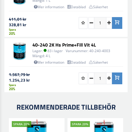
Mängd:
1 L
Mer information
Datablad
Säkerhet
411,01 kr
328,81 kr
Spara
20%
40-240 2K Hs Prime+Fill Vit 4L
Lager:
83 i lager
Varunummer:
40-240-4003
Mängd:
4 L
Mer information
Datablad
Säkerhet
1.567,79 kr
1.254,23 kr
Spara
20%
REKOMMENDERADE TILLBEHÖR
SPARA 20%
SPARA 20%