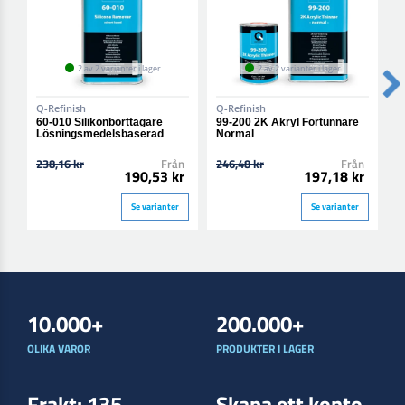
2 av 2 varianter i lager
2 av 2 varianter i lager
Q-Refinish
Q-Refinish
Q
60-010 Silikonborttagare
99-200 2K Akryl Förtunnare
6
Lösningsmedelsbaserad
Normal
L
S
238,16 kr
Från
246,48 kr
Från
1
190,53 kr
197,18 kr
Se varianter
Se varianter
10.000+
200.000+
OLIKA VAROR
PRODUKTER I LAGER
Frakt: 135
Skapa ett konto