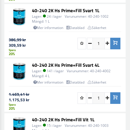
40-240 2K Hs Prime+Fill Svart 1L
Lager:
24 i lager
Varunummer:
40-240-1002
Mängd:
1 L
Mer information
Datablad
Säkerhet
386,99 kr
309,59 kr
Spara
20%
40-240 2K Hs Prime+Fill Svart 4L
Lager:
141 i lager
Varunummer:
40-240-4002
Mängd:
4 L
Mer information
Datablad
Säkerhet
1.469,41 kr
1.175,53 kr
Spara
20%
40-240 2K Hs Prime+Fill Vit 1L
Lager:
15 i lager
Varunummer:
40-240-1003