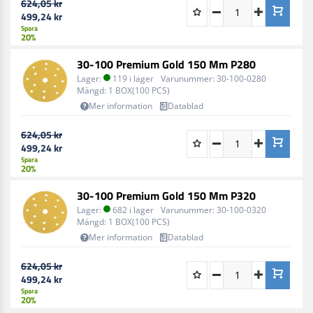
624,05 kr
499,24 kr
Spara
20%
30-100 Premium Gold 150 Mm P280
Lager:
119 i lager
Varunummer:
30-100-0280
Mängd:
1 BOX(100 PCS)
Mer information
Datablad
624,05 kr
499,24 kr
Spara
20%
30-100 Premium Gold 150 Mm P320
Lager:
682 i lager
Varunummer:
30-100-0320
Mängd:
1 BOX(100 PCS)
Mer information
Datablad
624,05 kr
499,24 kr
Spara
20%