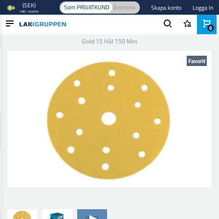
(SEK)
Som PRIVATKUND
Business
Skapa konto
Logga In
inkl. moms
0
Hem
/
Slipmaterial
/
Sliprondeller
/
150 mm
/
30-100 Premium
Gold 15 Hål 150 Mm
PRODUKTER
Favorit
BRANSCHER
VARUMÄRKEN
BLOGG
NYHETER