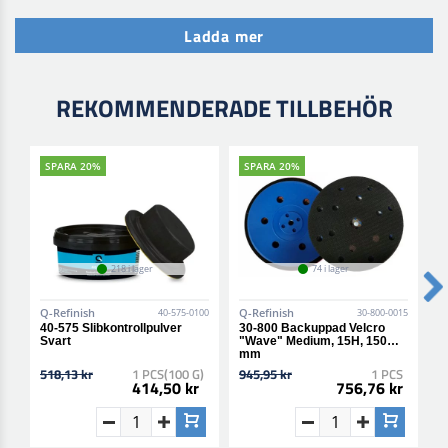
Ladda mer
REKOMMENDERADE TILLBEHÖR
SPARA 20%
SPARA 20%
218 i lager
74 i lager
Q-Refinish
Q-Refinish
Q
40-575-0100
30-800-0015
40-575 Slibkontrollpulver
30-800 Backuppad Velcro
3
Svart
"Wave" Medium, 15H, 150
E
mm
518,13 kr
1 PCS(100 G)
945,95 kr
1 PCS
1
414,50 kr
756,76 kr