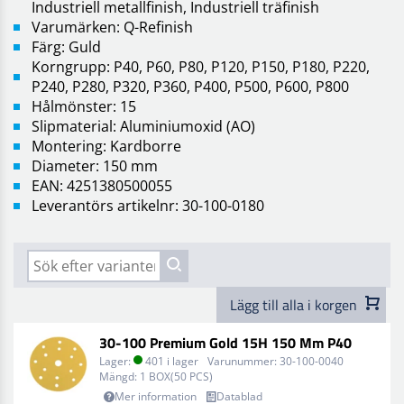
Industriell metallfinish, Industriell träfinish
Varumärken: Q-Refinish
Färg: Guld
Korngrupp: P40, P60, P80, P120, P150, P180, P220,
P240, P280, P320, P360, P400, P500, P600, P800
Hålmönster: 15
Slipmaterial: Aluminiumoxid (AO)
Montering: Kardborre
Diameter: 150 mm
EAN: 4251380500055
Leverantörs artikelnr: 30-100-0180
Lägg till alla i korgen
30-100 Premium Gold 15H 150 Mm P40
Lager:
401 i lager
Varunummer:
30-100-0040
Mängd:
1 BOX(50 PCS)
Mer information
Datablad