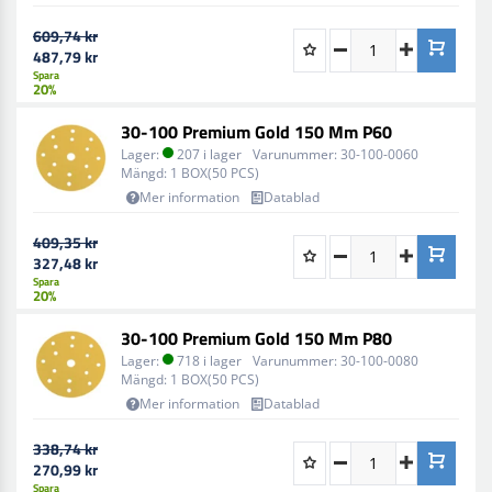
609,74 kr
487,79 kr
Spara
20%
30-100 Premium Gold 150 Mm P60
Lager:
207 i lager
Varunummer:
30-100-0060
Mängd:
1 BOX(50 PCS)
Mer information
Datablad
409,35 kr
327,48 kr
Spara
20%
30-100 Premium Gold 150 Mm P80
Lager:
718 i lager
Varunummer:
30-100-0080
Mängd:
1 BOX(50 PCS)
Mer information
Datablad
338,74 kr
270,99 kr
Spara