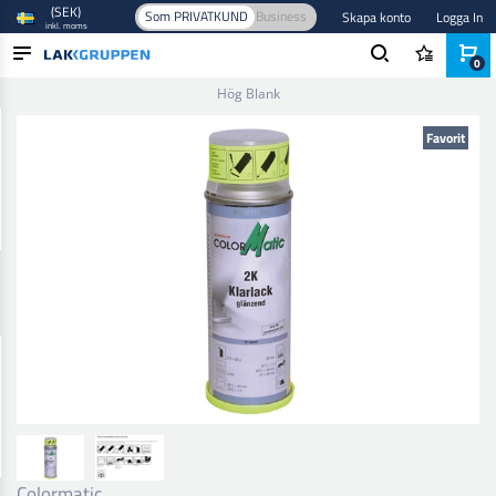
(SEK)
Som PRIVATKUND
Business
Skapa konto
Logga In
inkl. moms
0
Hem
/
Färg och lack
/
Billack
/
Klarlack
/
2K Hi-Speed Klarlack
Hög Blank
PRODUKTER
Favorit
BRANSCHER
VARUMÄRKEN
BLOGG
NYHETER
Colormatic