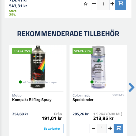
25°C).
543,31 kr
Spara
Använd lämpligt andningsskydd (rekommenderad typ
25%
A2/P3) Innan användning, läs noggrant och följ
varningstexterna på etiketten!
REKOMMENDERADE TILLBEHÖR
SPARA 25%
SPARA 25%
417 av 417 varianter i lager
15 i lager
Motip
Colormatic
C
50003-15
Kompakt Bilfärg Spray
Spotblender
P
254,68 kr
Från
285,26 kr
1 SPRAY(400 ML)
8
191,01 kr
213,95 kr
Se varianter