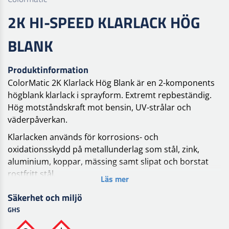
2K HI-SPEED KLARLACK HÖG
BLANK
Produktinformation
ColorMatic 2K Klarlack Hög Blank är en 2-komponents
högblank klarlack i sprayform. Extremt repbeständig.
Hög motståndskraft mot bensin, UV-strålar och
väderpåverkan.
Klarlacken används för korrosions- och
oxidationsskydd på metallunderlag som stål, zink,
aluminium, koppar, mässing samt slipat och borstat
rostfritt stål.
Läs mer
På grund av sin snabba torktid, mycket goda flöde och
Säkerhet och miljö
enkel polering är ColorMatic 2K klarlack särskilt lämplig
GHS
för punktreparationer. Använd ColorMatic
punktblender för punktreparationer. Basfärgen kan